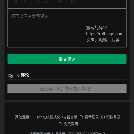
|
|
|
您可以匿名发表评论
搬砖的码农
https://refblogs.com
文明、和谐、友善
提交评论
0 评论
还没有评论，快来抢沙发吧！
其他连接：
json在线格式化
留言板
更新记录
归档目录
免责声明
托管于
阿里云
&
腾讯云
·
京ICP备20012357号-2