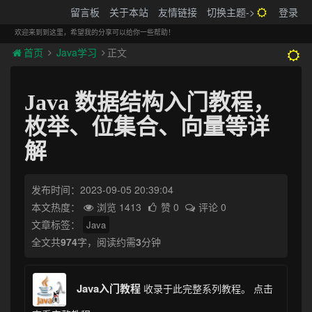
搬砖的码农
留言板
关于本站
友情链接
切换主题->
登录
Tog
navi
欢迎来到到这里，希望我的分享可以给你一些帮助！
首页
Java学习
正文
Java 数据结构入门教程，
枚举、位集合、向量等详
解
发布时间：2023-09-05 20:39:04
本文热度：
浏览 1413
赞 0
评论 0
文章标签：
Java
全文共
974
字，阅读约需
3
分钟
Java入门教程
收录于此完整系列教程。
点击