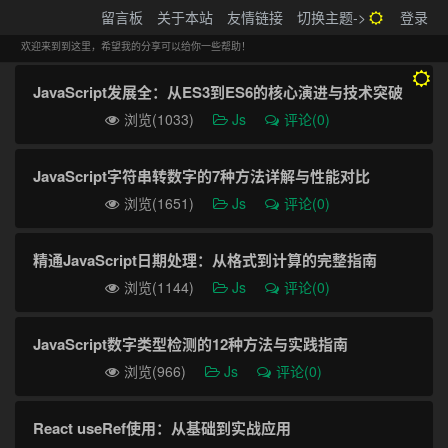
搬砖的码农
留言板
关于本站
友情链接
切换主题->
登录
Tog
navi
欢迎来到到这里，希望我的分享可以给你一些帮助！
JavaScript发展全：从ES3到ES6的核心演进与技术突破
浏览(1033)
Js
评论(0)
JavaScript字符串转数字的7种方法详解与性能对比
浏览(1651)
Js
评论(0)
精通JavaScript日期处理：从格式到计算的完整指南
浏览(1144)
Js
评论(0)
JavaScript数字类型检测的12种方法与实践指南
浏览(966)
Js
评论(0)
React useRef使用：从基础到实战应用