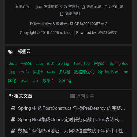
其他连接：
json在线格式化
留言板
更新记录
归档目录
免责声明
托管于
阿里云
&
腾讯云
·
京ICP备20012357号-2
Copyright © 2019-2026 refblogs | Powered by
搬砖的码农
标签云
Mysql
Spring
Spring Boot
Java
MySQL
Java
面试
Spring Boot
redis
SpringBoot
sql
数据库优化
多线程
数据库
其他
Redis
优化
SQL
JS
Spring
数据库
相关文章
近期文章
Spring 中 @PostConstruct 与 @PreDestroy 的完整与实战
Spring Boot集成Quartz定时任务实战 | Cron表达式详解
数据库存储IPv4地址：为何32位整数优于字符串 | 性能分析