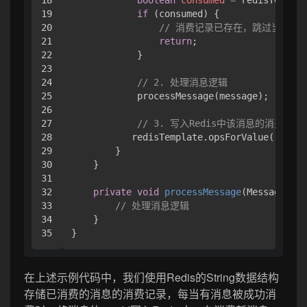
19

if
 (consumed) {

20

// 消费记录已存在，跳过当前消
21

return
;

22

            }

23

24

// 2. 处理消息逻辑
25

            processMessage(message);

26

27

// 3. 写入Redis中该消息的消费记录
28

           redisTemplate.opsForValue().set(
29

        }

30

    }

31

32

private
void
processMessage
(MessageExt 
33

// 处理消息逻辑
34

    }

在上述示例代码中，我们使用Redis的String数据结构
存储已消费的消息的消费记录，每当有消息被成功消