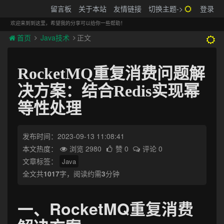
搬砖的码农
留言板
关于本站
友情链接
切换主题->
登录
Tog
navi
欢迎来到到这里，希望我的分享可以给你一些帮助！
首页
Java技术
正文
RocketMQ重复消费问题解
决方案：结合Redis实现幂
等性处理
发布时间：2023-09-13 11:08:41
本文热度：
浏览 2980
赞 0
评论 0
文章标签：
Java
全文共
1017
字，阅读约需
3
分钟
一、RocketMQ重复消费