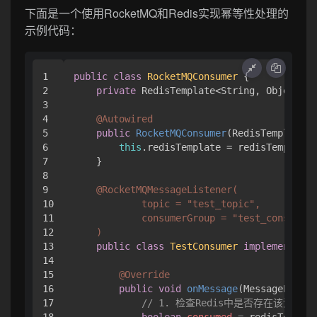
下面是一个使用RocketMQ和Redis实现幂等性处理的
示例代码：
1

public
class
RocketMQConsumer
 {

2

private
 RedisTemplate<String, Object> r
3

4

@Autowired
5

public
RocketMQConsumer
(RedisTemplate<S
6

this
.redisTemplate = redisTemplate;

7

    }

8

9

@RocketMQMessageListener(

10

            topic = "test_topic",

11

            consumerGroup = "test_consumer_
12

    )
13

public
class
TestConsumer
implements
Ro
14

15

@Override
16

public
void
onMessage
(MessageExt me
17

// 1. 检查Redis中是否存在该消息
18

boolean
consumed
=
 redisTemplat