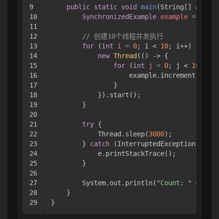
9

public
static
void
main
(String[] args)
 
10

SynchronizedExample
example
=
new
S
11

12

// 创建10个线程并发执行
13

for
 (
int
i
=
0
; i < 
10
; i++) {

14

new
Thread
(() -> {

15

for
 (
int
j
=
0
; j < 
1000
; j
16

                    example.increment();

17

                }

18

            }).start();

19

        }

20

21

try
 {

22

            Thread.sleep(
3000
);

23

        } 
catch
 (InterruptedException e) {

24

            e.printStackTrace();

25

        }

26

27

        System.out.println(
"Count: "
 + exam
28

    }
