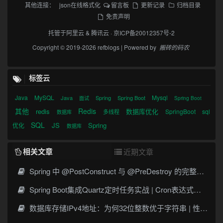
其他连接：
json在线格式化
留言板
更新记录
归档目录
免责声明
托管于
阿里云
&
腾讯云
·
京ICP备20012357号-2
Copyright © 2019-2026 refblogs | Powered by
搬砖的码农
标签云
Java
MySQL
Mysql
Java
Spring
Spring Boot
面试
Spring Boot
其他
Redis
redis
数据库优化
SpringBoot
sql
多线程
数据库
SQL
JS
Spring
优化
数据库
相关文章
近期文章
Spring 中 @PostConstruct 与 @PreDestroy 的完整与实战
Spring Boot集成Quartz定时任务实战 | Cron表达式详解
数据库存储IPv4地址：为何32位整数优于字符串 | 性能分析