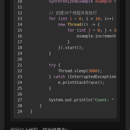
10

SynchronizedExample
example
=
new
S
11

12

// 创建10个线程并发执行
13

for
 (
int
i
=
0
; i < 
10
; i++) {

14

new
Thread
(() -> {

15

for
 (
int
j
=
0
; j < 
1000
; j
16

                    example.increment();

17

                }

18

            }).start();

19

        }

20

21

try
 {

22

            Thread.sleep(
3000
);

23

        } 
catch
 (InterruptedException e) {

24

            e.printStackTrace();

25

        }

26

27

        System.out.println(
"Count: "
 + exam
28

    }

运行以上代码，输出结果为：