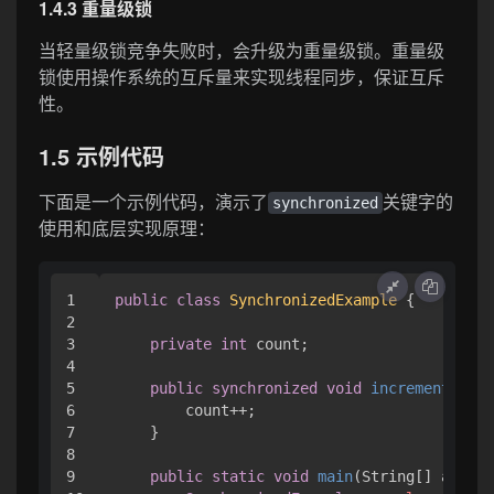
1.4.3 重量级锁
当轻量级锁竞争失败时，会升级为重量级锁。重量级
锁使用操作系统的互斥量来实现线程同步，保证互斥
性。
1.5 示例代码
下面是一个示例代码，演示了
关键字的
synchronized
使用和底层实现原理：
1

public
class
SynchronizedExample
 {

2

3

private
int
 count;

4

5

public
synchronized
void
increment
()
 {

6

        count++;

7

    }

8

9

public
static
void
main
(String[] args)
 