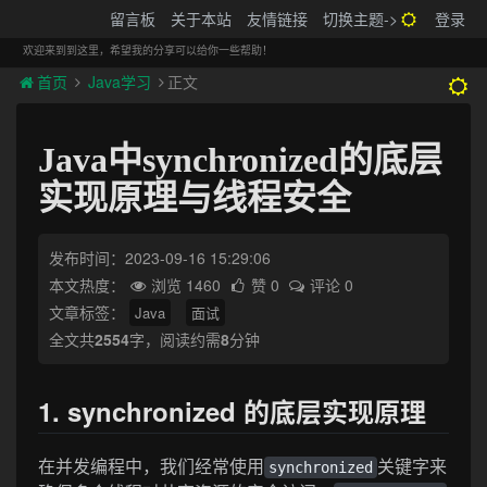
搬砖的码农
留言板
关于本站
友情链接
切换主题->
登录
Tog
navi
欢迎来到到这里，希望我的分享可以给你一些帮助！
首页
Java学习
正文
Java中synchronized的底层
实现原理与线程安全
发布时间：2023-09-16 15:29:06
本文热度：
浏览 1460
赞 0
评论 0
文章标签：
Java
面试
全文共
2554
字，阅读约需
8
分钟
1. synchronized 的底层实现原理
在并发编程中，我们经常使用
关键字来
synchronized