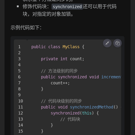
修饰代码块：
还可以用于代码
synchronized
块，对指定的对象加锁。
示例代码如下：
1

public
class
MyClass
 {

2

3

private
int
 count;

4

5

// 方法级别的同步
6

public
synchronized
void
increment
()
 {

7

        count++;

8

    }

9

10

// 代码块级别的同步
11

public
void
synchronizedMethod
()
 {

12

synchronized
(
this
) {

13

// 代码块
14

        }

15

    }
