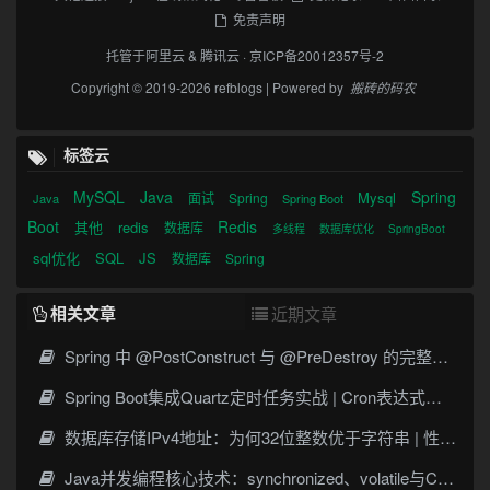
免责声明
托管于
阿里云
&
腾讯云
·
京ICP备20012357号-2
Copyright © 2019-2026 refblogs | Powered by
搬砖的码农
标签云
MySQL
Java
Spring
Mysql
面试
Spring
Java
Spring Boot
Boot
Redis
其他
redis
数据库
多线程
数据库优化
SpringBoot
sql优化
SQL
JS
数据库
Spring
相关文章
近期文章
Spring 中 @PostConstruct 与 @PreDestroy 的完整与实战
Spring Boot集成Quartz定时任务实战 | Cron表达式详解
数据库存储IPv4地址：为何32位整数优于字符串 | 性能分析
Java并发编程核心技术：synchronized、volatile与CAS