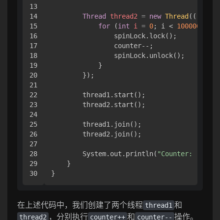
13

14

Thread
thread2
=
new
Thread
(() -> {

15

for
 (
int
i
=
0
; i < 
100000
; i++
16

                spinLock.lock();

17

                counter--;

18

                spinLock.unlock();

19

            }

20

        });

21

22

        thread1.start();

23

        thread2.start();

24

25

        thread1.join();

26

        thread2.join();

27

28

        System.out.println(
"Counter: "
 + co
29

    }

在上述代码中，我们创建了两个线程
和
thread1
，分别执行
和
操作。
thread2
counter++
counter--