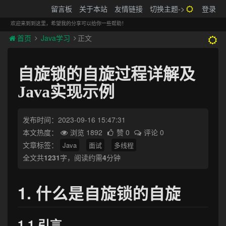
搬砖的码农
留言板
关于本站
友情链接
切换主题->
登录
Tog
navi
欢迎来到到这里，希望我的分享可以给你一些帮助！
首页
Java学习
正文
自旋锁的自旋过程详解及
Java实现示例
发布时间：2023-09-16 15:47:31
本文热度：
浏览 1892
赞 0
评论 0
文章标签：
Java
面试
多线程
全文共
1231
字，阅读约需
4
分钟
1. 什么是自旋锁的自旋
1.1 引言