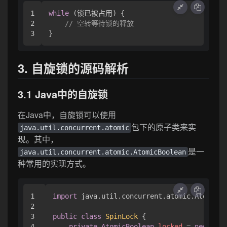
1

while
 (锁已被占用) {

2

// 空转等待锁的释放
3. 自旋锁的源码解析
3.1 Java中的自旋锁
在Java中，自旋锁可以使用
包下的原子类来实
java.util.concurrent.atomic
现。其中，
是一
java.util.concurrent.atomic.AtomicBoolean
种常用的实现方式。
1

import
 java.util.concurrent.atomic.AtomicBo
2

3

public
class
SpinLock
 {

4

private
AtomicBoolean
locked
=
new
Atom