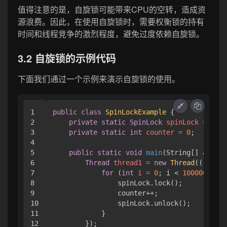
值得注意的是，自旋锁可能带来CPU的空转，造成资
源浪费。因此，在使用自旋锁时，需要权衡锁的持有
时间和线程竞争的激烈程度，避免过度依赖自旋锁。
3.2 自旋锁的示例代码
下面我们通过一个示例来演示自旋锁的使用。
1

public
class
SpinLockExample
 {

2

private
static
SpinLock
spinLock
=
new
3

private
static
int
counter
=
0
;

4

5

public
static
void
main
(String[] args)
6

Thread
thread1
=
new
Thread
(() -> {

7

for
 (
int
i
=
0
; i < 
100000
; i++
8

                spinLock.lock();

9

                counter++;

10

                spinLock.unlock();

11

            }

12

        });
