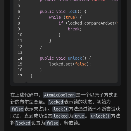
5

6

public
void
lock
()
 {

7

while
 (
true
) {

8

if
 (locked.compareAndSet(
false
,
9

break
;

10

            }

11

        }

12

    }

13

14

public
void
unlock
()
 {

15

        locked.set(
false
);

16

    }

在上述代码中，
是一个以原子方式更
AtomicBoolean
新的布尔型变量。
表示锁的状态，初始为
locked
表示未占用。
方法通过循环不断尝试获
false
lock()
取锁，直到成功设置
为
。
方法
locked
true
unlock()
将
设置为
，释放锁。
locked
false