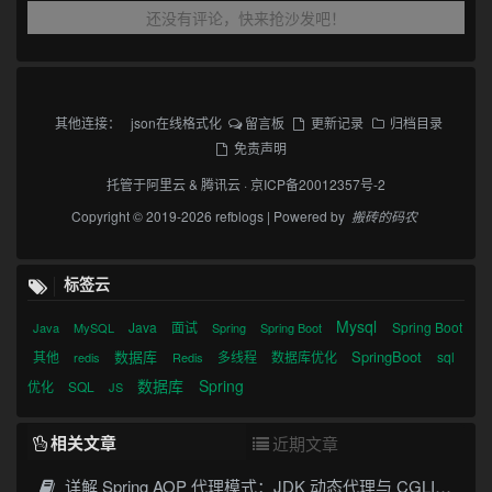
还没有评论，快来抢沙发吧！
其他连接：
json在线格式化
留言板
更新记录
归档目录
免责声明
托管于
阿里云
&
腾讯云
·
京ICP备20012357号-2
Copyright © 2019-2026 refblogs | Powered by
搬砖的码农
标签云
Mysql
Java
面试
Spring Boot
Java
MySQL
Spring
Spring Boot
数据库
SpringBoot
其他
多线程
数据库优化
sql
redis
Redis
数据库
Spring
优化
SQL
JS
相关文章
近期文章
详解 Spring AOP 代理模式：JDK 动态代理与 CGLIB 原理