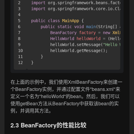
2

import
3

import
 org.springframework.core.io.ClassPat
4

5

public
class
MainApp
 {

6

public
static
void
main
(String[] args)
 
7

BeanFactory
factory
=
new
XmlBeanFa
8

HelloWorld
helloWorld
=
 (HelloWorld
9

        helloWorld.setMessage(
"Hello World!
10

        helloWorld.getMessage();

11

    }

在上面的示例中，我们使用XmlBeanFactory来创建一
个BeanFactory实例，并通过配置文件"beans.xml"来
定义一个名为"helloWorld"的bean。然后，我们可以
使用getBean方法从BeanFactory中获取该bean的实
例，并调用其方法。
2.3 BeanFactory的性能比较