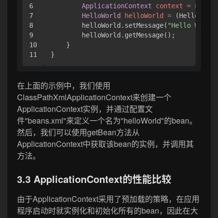
6

ApplicationContext
context
=
new
Cl
7

HelloWorld
helloWorld
=
 (HelloWorld
8

        helloWorld.setMessage(
"Hello World!
9

        helloWorld.getMessage();

10

    }

在上面的示例中，我们使用
ClassPathXmlApplicationContext来创建一个
ApplicationContext实例，并通过配置文
件"beans.xml"来定义一个名为"helloWorld"的bean。
然后，我们可以使用getBean方法从
ApplicationContext中获取该bean的实例，并调用其
方法。
3.3 ApplicationContext的性能比较
由于ApplicationContext采用了预加载的策略，在应用
程序启动时就实例化和初始化所有的bean，因此在大