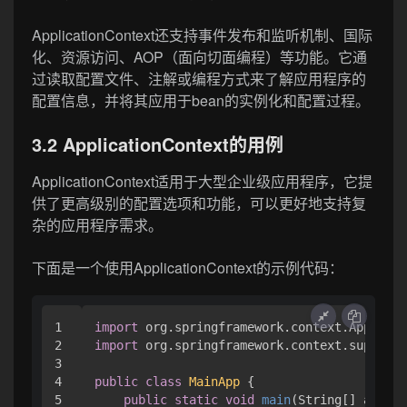
ApplicationContext还支持事件发布和监听机制、国际
化、资源访问、AOP（面向切面编程）等功能。它通
过读取配置文件、注解或编程方式来了解应用程序的
配置信息，并将其应用于bean的实例化和配置过程。
3.2 ApplicationContext的用例
ApplicationContext适用于大型企业级应用程序，它提
供了更高级别的配置选项和功能，可以更好地支持复
杂的应用程序需求。
下面是一个使用ApplicationContext的示例代码：
1

import
2

import
 org.springframework.context.support.
3

4

public
class
MainApp
 {

5

public
static
void
main
(String[] args)
 