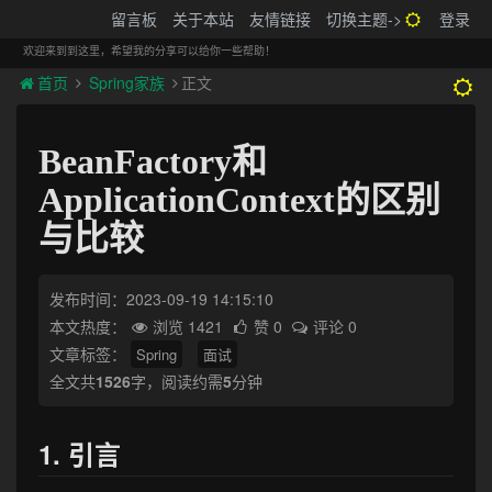
搬砖的码农
留言板
关于本站
友情链接
切换主题->
登录
Tog
navi
欢迎来到到这里，希望我的分享可以给你一些帮助！
首页
Spring家族
正文
BeanFactory和
ApplicationContext的区别
与比较
发布时间：2023-09-19 14:15:10
本文热度：
浏览 1421
赞 0
评论 0
文章标签：
Spring
面试
全文共
1526
字，阅读约需
5
分钟
1. 引言