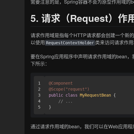
需要注意的是，Spring容器不会为原型作用域的
5. 请求（Request）作
请求作用域是指每个HTTP请求都会创建一个新的b
以使用
类来访问请求作用域
RequestContextHolder
要在Spring应用程序中声明请求作用域的bean
下所示：
1

@Component
2

@Scope("request")
3

public
class
MyRequestBean
 {

4

// ...
通过请求作用域的bean，我们可以在Web应