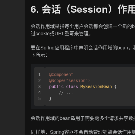
6. 会话（Session）作
会话作用域是指每个用户会话都会创建一个新的b
过cookie或URL重写来管理。
要在Spring应用程序中声明会话作用域的bean
下所示：
1

@Component
2

@Scope("session")
3

public
class
MySessionBean
 {

4

// ...
会话作用域的bean适用于需要跨多个请求共享
同样地，Spring容器不会自动管理销毁会话作用