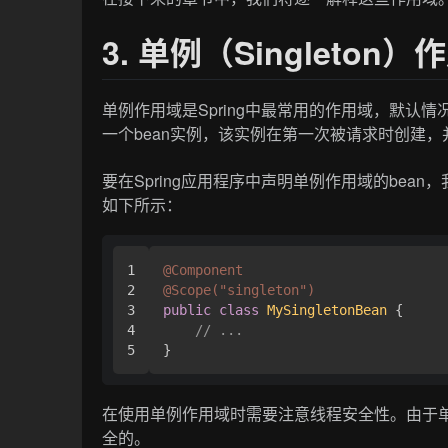
3. 单例（Singleton）
单例作用域是Spring中最常用的作用域，默认
一个bean实例，该实例在第一次被请求时创建
要在Spring应用程序中声明单例作用域的bean
如下所示：
1

@Component
2

@Scope("singleton")
3

public
class
MySingletonBean
 {

4

// ...
在使用单例作用域时需要注意线程安全性。由于单
全的。