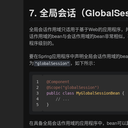
7. 全局会话（GlobalS
全局会话作用域只适用于基于Web的应用程序，并且
话作用域的bean与会话作用域的bean非常相
程序级别的。
要在Spring应用程序中声明全局会话作用域的be
为
，如下所示：
"globalSession"
1

@Component
2

@Scope("globalSession")
3

public
class
MyGlobalSessionBean
 {

4

// ...
在具备全局会话作用域的应用程序中，bean可