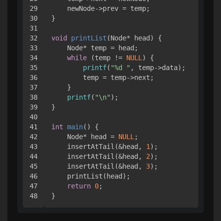
29

    newNode->prev = temp;

30

}

31

32

void
printList
(Node* head)
 {

33

    Node* temp = head;

34

while
 (temp != 
NULL
) {

35

printf
(
"%d "
, temp->data);

36

        temp = temp->next;

37

    }

38

printf
(
"\n"
);

39

}

40

41

int
main
()
 {

42

    Node* head = 
NULL
;

43

    insertAtTail(&head, 
1
);

44

    insertAtTail(&head, 
2
);

45

    insertAtTail(&head, 
3
);

46

    printList(head);

47

return
0
;
