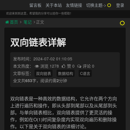
搬砖的码农
留言板
关于本站
友情链接
切换主题->
登录
Tog
navi
欢迎来到到这里，希望我的分享可以给你一些帮助！
首页
笔记
正文
双向链表详解
发布时间：2024-07-02 01:10:05
本文热度：
浏览 1278
赞 0
评论 0
文章标签：
双向链表
数据结构
C语言
全文共
653
字，阅读约需
2
分钟
双向链表是一种高效的数据结构，它允许在两个方向
上进行遍历和操作，即从头部到尾部以及从尾部到头
部。与单向链表相比，双向链表提供了更灵活的操
作，例如在O(1)时间复杂度内实现双向遍历和删除操
作。以下是关于双向链表的详细讨论。