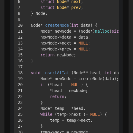
6

struct
Node
* 
next
;
7

struct
Node
* 
prev
;
8

} Node;

9

10

Node* 
createNode
(
int
 data)
 {

11

    Node* newNode = (Node*)
malloc
(
sizeof
(No
12

    newNode->data = data;

13

    newNode->next = 
NULL
;

14

    newNode->prev = 
NULL
;

15

return
 newNode;

16

}

17

18

void
insertAtTail
(Node** head, 
int
 data)
 {

19

    Node* newNode = createNode(data);

20

if
 (*head == 
NULL
) {

21

        *head = newNode;

22

return
;

23

    }

24

    Node* temp = *head;

25

while
 (temp->next != 
NULL
) {

26

        temp = temp->next;

27

    }

28

    temp->next = newNode;
