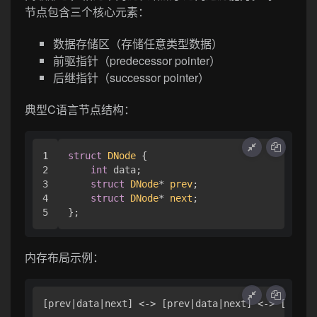
节点包含三个核心元素：
数据存储区（存储任意类型数据）
前驱指针（predecessor pointer）
后继指针（successor pointer）
典型C语言节点结构：
1

struct
DNode
 {
2

int
 data;

3

struct
DNode
* 
prev
;
4

struct
DNode
* 
next
;
内存布局示例：
[prev|data|next]
 <-> 
[prev|data|next]
 <-> 
[prev|