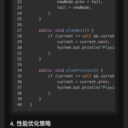
22

            newNode.prev = tail;

23

            tail = newNode;

24

        }

25

    }

26

27

public
void
playNext
()
 {

28

if
 (current != 
null
 && current.next
29

            current = current.next;

30

            System.out.println(
"Playing: "
 
31

        }

32

    }

33

34

public
void
playPrevious
()
 {

35

if
 (current != 
null
 && current.prev
36

            current = current.prev;

37

            System.out.println(
"Playing: "
 
38

        }

39

    }

4. 性能优化策略