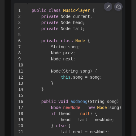
1

public
class
MusicPlayer
 {

2

private
 Node current;

3

private
 Node head;

4

private
 Node tail;

5

6

private
class
Node
 {

7

        String song;

8

        Node prev;

9

        Node next;

10

11

        Node(String song) {

12

this
.song = song;

13

        }

14

    }

15

16

public
void
addSong
(String song)
 {

17

Node
newNode
=
new
Node
(song);

18

if
 (head == 
null
) {

19

            head = tail = newNode;

20

        } 
else
 {

21

            tail.next = newNode;
