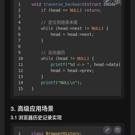
1

void
traverse_backward
(
struct
 DNode* head)
 
2

if
 (head == 
NULL
) 
return
;

3

4

// 定位到链表末尾
5

while
 (head->next != 
NULL
) {

6

        head = head->next;

7

    }

8

9

// 反向遍历
10

while
 (head != 
NULL
) {

11

printf
(
"%d <-> "
, head->data);

12

        head = head->prev;

13

    }

14

printf
(
"NULL\n"
);

3. 高级应用场景
3.1 浏览器历史记录实现
1

class
BrowserHistory
:
