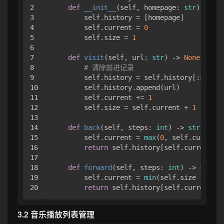
2

def
__init__
(
self, homepage: 
str
):

3

        self.history = [homepage]

4

        self.current = 
0
5

        self.size = 
1
6

7

def
visit
(
self, url: 
str
) -> 
None
:

8

# 清除前进记录
9

        self.history = self.history[:self.c
10

        self.history.append(url)

11

        self.current += 
1
12

        self.size = self.current + 
1
13

14

def
back
(
self, steps: 
int
) -> 
str
:

15

        self.current = 
max
(
0
, self.current 
16

return
 self.history[self.current]

17

18

def
forward
(
self, steps: 
int
) -> 
str
:

19

        self.current = 
min
(self.size - 
1
, s
return
3.2 音乐播放列表管理