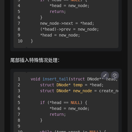
4

        *head = new_node;

5

return
;

6

    }

7

    new_node->next = *head;

8

    (*head)->prev = new_node;

9

    *head = new_node;

尾部插入特殊情况处理：
1

void
insert_tail
(
struct
 DNode** head, 
int
 v
2

struct
DNode
* 
temp
 =
 *head;

3

struct
DNode
* 
new_node
 =
 create_node(va
4

5

if
 (*head == 
NULL
) {

6

        *head = new_node;

7

return
;

8

    }

9
