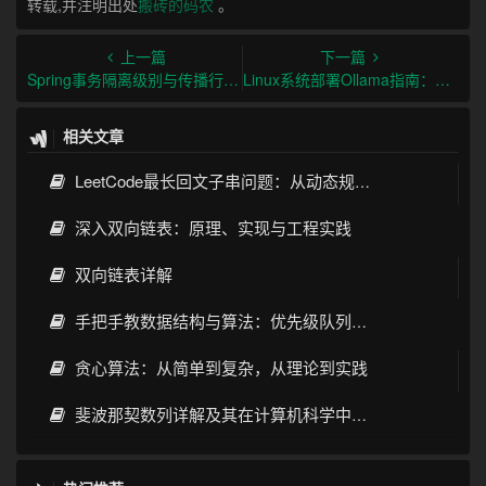
转载,并注明出处
搬砖的码农
。
上一篇
下一篇
Spring事务隔离级别与传播行为及最佳实践
Linux系统部署Ollama指南：从安装到生产环境实践
相关文章
LeetCode最长回文子串问题：从动态规划到Manacher算法
深入双向链表：原理、实现与工程实践
双向链表详解
手把手教数据结构与算法：优先级队列（银行排队问题）
贪心算法：从简单到复杂，从理论到实践
斐波那契数列详解及其在计算机科学中的应用