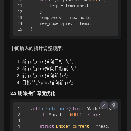
10

while
 (temp->next != 
NULL
) {

11

        temp = temp->next;

12

    }

13

    temp->next = new_node;

14

    new_node->prev = temp;

中间插入的指针调整顺序：
新节点next指向目标节点
新节点prev指向目标前节点
前节点next指向新节点
目标节点prev指向新节点
2.3 删除操作深度优化
1

void
delete_node
(
struct
 DNode** head, 
int
 t
2

if
 (*head == 
NULL
) 
return
;

3

4

struct
DNode
* 
current
 =
 *head;
