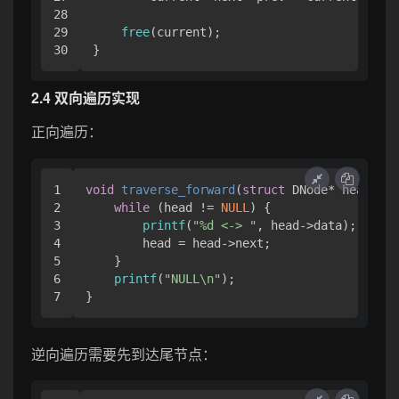
28

29

free
(current);

2.4 双向遍历实现
正向遍历：
1

void
traverse_forward
(
struct
 DNode* head)
 {

2

while
 (head != 
NULL
) {

3

printf
(
"%d <-> "
, head->data);

4

        head = head->next;

5

    }

6

printf
(
"NULL\n"
);

逆向遍历需要先到达尾节点：