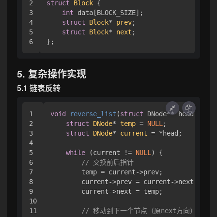
2

struct
Block
 {
3

int
 data[BLOCK_SIZE];

4

struct
Block
* 
prev
;
5

struct
Block
* 
next
;
5. 复杂操作实现
5.1 链表反转
1

void
reverse_list
(
struct
 DNode** head)
 {

2

struct
DNode
* 
temp
 =
NULL
;

3

struct
DNode
* 
current
 =
 *head;

4

5

while
 (current != 
NULL
) {

6

// 交换前后指针
7

        temp = current->prev;

8

        current->prev = current->next;

9

        current->next = temp;

10

11

// 移动到下一个节点（原next方向）