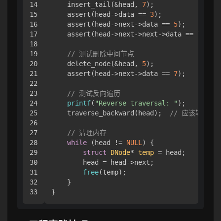
14

    insert_tail(&head, 
7
);

15

    assert(head->data == 
3
);

16

    assert(head->next->data == 
5
);

17

    assert(head->next->next->data == 
7
);

18

19

// 测试删除中间节点
20

    delete_node(&head, 
5
);

21

    assert(head->next->data == 
7
);

22

23

// 测试反向遍历
24

printf
(
"Reverse traversal: "
);

25

    traverse_backward(head);  
// 应该输出 7 <
26

27

// 清理内存
28

while
 (head != 
NULL
) {

29

struct
DNode
* 
temp
 =
 head;

30

        head = head->next;

31

free
(temp);

32

    }
