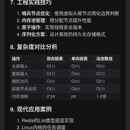
7. 工程实践技巧
哨兵节点优化
：使用虚拟头尾节点简化边界判断
内存池管理
：预分配节点提升性能
原子操作
：实现线程安全版本
序列化方案
：设计高效的持久化存储格式
8. 复杂度对比分析
操作
双向链表
单向链表
动态数组
头部插入
O(1)
O(1)
O(n)
尾部插入
O(1)
O(n)
O(1)
随机访问
O(n)
O(n)
O(1)
前驱节点访问
O(1)
O(n)
O(1)
内存消耗
2*ptr
ptr
1-2倍
9. 现代应用案例
Redis的List类型底层实现
Linux内核的任务调度