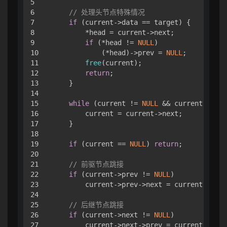
5

6

// 处理头节点特殊情况
7

if
 (current->data == target) {

8

        *head = current->next;

9

if
 (*head != 
NULL
)

10

            (*head)->prev = 
NULL
;

11

free
(current);

12

return
;

13

    }

14

15

while
 (current != 
NULL
 && current->data
16

        current = current->next;

17

    }

18

19

if
 (current == 
NULL
) 
return
;

20

21

// 前驱节点跳接
22

if
 (current->prev != 
NULL
)

23

        current->prev->next = current->next
24

25

// 后继节点跳接
26

if
 (current->next != 
NULL
)

27

        current->next->prev = current->prev