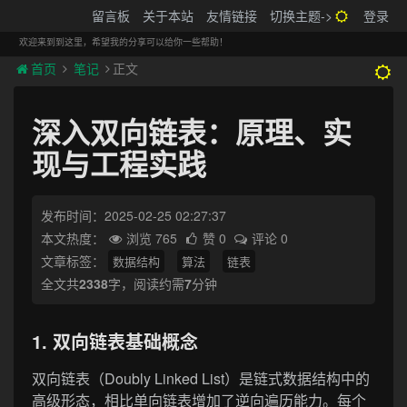
搬砖的码农
留言板
关于本站
友情链接
切换主题->
登录
Tog
navi
欢迎来到到这里，希望我的分享可以给你一些帮助！
首页
笔记
正文
深入双向链表：原理、实
现与工程实践
发布时间：2025-02-25 02:27:37
本文热度：
浏览 765
赞 0
评论 0
文章标签：
数据结构
算法
链表
全文共
2338
字，阅读约需
7
分钟
1. 双向链表基础概念
双向链表（Doubly Linked List）是链式数据结构中的
高级形态，相比单向链表增加了逆向遍历能力。每个