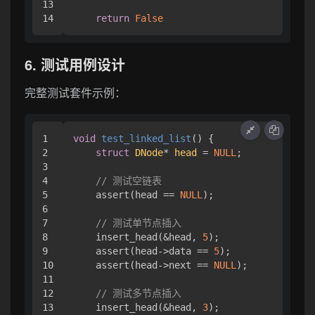
13

return
False
6. 测试用例设计
完整测试套件示例：
1

void
test_linked_list
()
 {

2

struct
DNode
* 
head
 =
NULL
;

3

4

// 测试空链表
5

    assert(head == 
NULL
);

6

7

// 测试单节点插入
8

    insert_head(&head, 
5
);

9

    assert(head->data == 
5
);

10

    assert(head->next == 
NULL
);

11

12

// 测试多节点插入
13

    insert_head(&head, 
3
);
