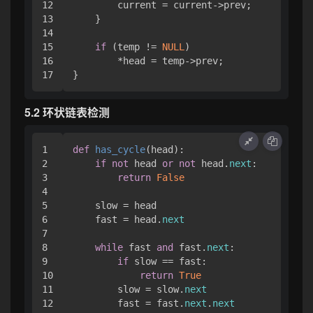
12

        current = current->prev;

13

    }

14

15

if
 (temp != 
NULL
)

16

        *head = temp->prev;

5.2 环状链表检测
1

def
has_cycle
(
head
):

2

if
not
 head 
or
not
 head.
next
:

3

return
False
4

5

    slow = head

6

    fast = head.
next
7

8

while
 fast 
and
 fast.
next
:

9

if
 slow == fast:

10

return
True
11

        slow = slow.
next
12

        fast = fast.
next
.
next