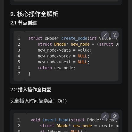
2. 核心操作全解析
2.1 节点创建
1

struct
 DNode* 
create_node
(
int
 value)
 {

2

struct
DNode
* 
new_node
 =
 (
struct
 DNode*)
3

    new_node->data = value;

4

    new_node->prev = 
NULL
;

5

    new_node->next = 
NULL
;

6

return
 new_node;

2.2 插入操作全类型
头部插入时间复杂度：O(1)
1

void
insert_head
(
struct
 DNode** head, 
int
 v
2

struct
DNode
* 
new_node
 =
 create_node(va
3

if
 (*head == 
NULL
) {
