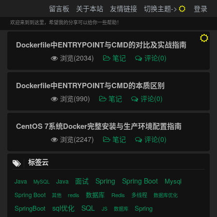
搬砖的码农
留言板
关于本站
友情链接
切换主题->
登录
Tog
navi
欢迎来到到这里，希望我的分享可以给你一些帮助！
Dockerfile中ENTRYPOINT与CMD的对比及实战指南
浏览(2034)
笔记
评论(0)
Dockerfile中ENTRYPOINT与CMD的本质区别
浏览(990)
笔记
评论(0)
CentOS 7系统Docker完整安装与生产环境配置指南
浏览(2247)
笔记
评论(0)
标签云
面试
Spring
Spring Boot
Mysql
Java
Java
MySQL
数据库
Spring Boot
redis
Redis
多线程
其他
数据库优化
sql优化
SQL
SpringBoot
Spring
JS
数据库