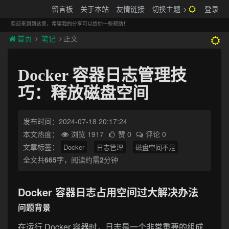
搬砖的码农
留言板
关于本站
友情链接
切换主题->
登录
Tog
navi
欢迎来到到这里，希望我的分享可以给你一些帮助！
首页
笔记
正文
Docker 容器日志管理技
巧：释放磁盘空间
发布时间：2024-07-18 20:17:24
本文热度：
浏览 1917
赞 0
评论 0
文章标签：
Docker
日志管理
磁盘空间不足
全文共
665
字，阅读约需
2
分钟
Docker 容器日志占用空间过大解决办法
问题背景
在运行 Docker 容器时，日志是一个非常重要的组成