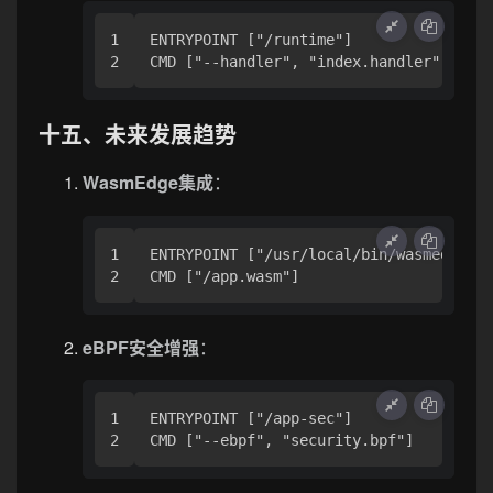
1

ENTRYPOINT ["/runtime"]

十五、未来发展趋势
WasmEdge集成
：
1

ENTRYPOINT ["/usr/local/bin/wasmedge"]

eBPF安全增强
：
1

ENTRYPOINT ["/app-sec"]
