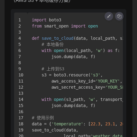
1

import
2

from
 smart_open 
import
open
3

4

def
save_to_cloud
(
data, local_path, s3_path
5

# 本地备份
6

with
open
(local_path, 
'w'
) 
as
 f:

7

        json.dump(data, f)

8

9

# 上传到S3
10

    s3 = boto3.resource(
's3'
,

11

        aws_access_key_id=
'YOUR_KEY'
,

12

        aws_secret_access_key=
'YOUR_SECRET'
13

14

with
open
(s3_path, 
'w'
, transport_param
15

        json.dump(data, f)

16

17

# 使用示例
18

data = {
'temperature'
: [
22.3
, 
23.1
, 
24.5
], 
19

save_to_cloud(data, 

20

             local_path=
'weather_data.json'