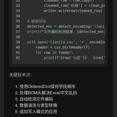
31

        cleaned_row = row.copy()

32

        cleaned_row[
'价格'
] = clean_price(r
33

        writer.writerow(cleaned_row)

34

35

# 数据验证
36

detected_enc = detect_encoding(
'lianjia.csv
37

print
(
f"文件编码检测结果：
{detected_enc}
"
)

38

39

with
open
(
'lianjia.csv'
, 
'r'
, encoding=
'utf
40

    reader = csv.DictReader(f)

41

for
 row 
in
 reader:

print
(
f"
{row[
'小区'
]}
 - 
{row[
'价格'
]
关键技术点：
使用OrderedDict保持字段顺序
处理BOM头解决Excel中文乱码
自动检测文件编码
数据清洗与类型转换
追加写入模式的应用