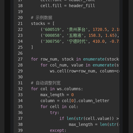
18

    cell.fill = header_fill

19

20

# 示例数据
21

stocks = [

22

    (
'600519'
, 
'贵州茅台'
, 
1720.5
, 
2.18
),

23

    (
'000858'
, 
'五粮液'
, 
158.3
, 
1.65
),

24

    (
'300750'
, 
'宁德时代'
, 
410.0
, -
0.73
)

25

]

26

27

for
 row_num, stock 
in
enumerate
(stocks, 
2
):

28

for
 col_num, value 
in
enumerate
(stock, 
29

        ws.cell(row=row_num, column=col_num
30

31

# 自动调整列宽
32

for
 col 
in
 ws.columns:

33

    max_length = 
0
34

    column = col[
0
].column_letter

35

for
 cell 
in
 col:

36

try
:

37

if
len
(
str
(cell.value)) > max_l
38

                max_length = 
len
(
str
(cell.v
39

except
:
