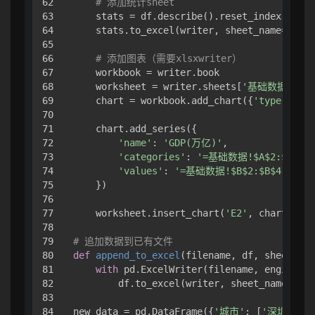
62

# 添加统计sheet
63

    stats = df.describe().reset_index()

64

    stats.to_excel(writer, sheet_name=
'统计
65

66

# 添加图表（需要xlsxwriter）
67

    workbook = writer.book

68

    worksheet = writer.sheets[
'基础数据'
]

69

    chart = workbook.add_chart({
'type'
: 
'co
70

71

    chart.add_series({

72

'name'
: 
'GDP(万亿)'
,

73

'categories'
: 
'=基础数据!$A$2:$A$4'
,

74

'values'
: 
'=基础数据!$B$2:$B$4'
,

75

    })

76

77

    worksheet.insert_chart(
'E2'
, chart)

78

79

# 追加数据到已有文件
80

def
append_to_excel
(
filename, df, sheet_nam
81

with
 pd.ExcelWriter(filename, engine=
'o
82

        df.to_excel(writer, sheet_name=shee
83

84

new_data = pd.DataFrame({
'城市'
: [
'深圳'
], 