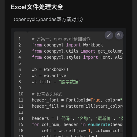
Excel文件处理大全
（openpyxl与pandas双方案对比）
1

# 方案一：openpyxl精细操作
2

from
 openpyxl 
import
3

from
 openpyxl.utils 
import
4

from
 openpyxl.styles 
import
 Font, Alignment

5

6

wb = Workbook()

7

ws = wb.active

8

ws.title = 
"股票数据"
9

10

# 设置表头样式
11

header_font = Font(bold=
True
, color=
"FFFFFF
12

header_fill = PatternFill(start_color=
"4F81
13

14

headers = [
'代码'
, 
'名称'
, 
'最新价'
, 
'涨跌幅'
15

for
 col_num, header 
in
enumerate
(headers, 
1
16

    cell = ws.cell(row=
1
, column=col_num, v
17

    cell.font = header_font
