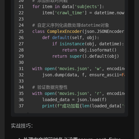
20

# 添加抓取时间戳
21

for
 item 
in
 data[
'subjects'
]:

22

    item[
'crawl_time'
] = datetime.now().iso
23

24

# 自定义序列化函数处理datetime对象
25

class
ComplexEncoder
(json.JSONEncoder):

26

def
default
(
self, obj
):

27

if
isinstance
(obj, datetime):

28

return
 obj.isoformat()

29

return
super
().default(obj)

30

31

with
open
(
'movies.json'
, 
'w'
, encoding=
'utf
32

    json.dump(data, f, ensure_ascii=
False
, 
33

34

# 验证数据完整性
35

with
open
(
'movies.json'
, 
'r'
, encoding=
'utf
36

    loaded_data = json.load(f)

print
(
f"成功加载
{
len
(loaded_data[
'subjec
实战技巧：