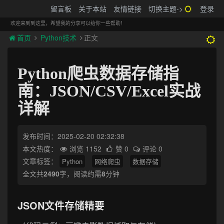
搬砖的码农
留言板
关于本站
友情链接
切换主题->
登录
Tog
navi
欢迎来到到这里，希望我的分享可以给你一些帮助！
首页
Python技术
正文
Python爬虫数据存储指
南：JSON/CSV/Excel实战
详解
发布时间：2025-02-20 02:32:38
本文热度：
浏览 1152
赞 0
评论 0
文章标签：
Python
网络爬虫
数据存储
全文共
2490
字，阅读约需
8
分钟
JSON文件存储精要