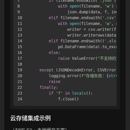
7

if
 filename.endswith(
'.json'
):

8

with
open
(filename, 
'w'
) 
as
 f:

9

                json.dump(data, f, indent=
2
10

elif
 filename.endswith(
'.csv'
):

11

with
open
(filename, 
'w'
, newlin
12

                writer = csv.writer(f)

13

                writer.writerows(data)

14

elif
 filename.endswith((
'.xls'
, 
'.x
15

            pd.DataFrame(data).to_excel(fil
16

else
:

17

raise
 ValueError(
"不支持的文件格
18

19

except
 (JSONDecodeError, CSVError, Perm
20

        logging.error(
f"存储失败：
{
str
(e)}
"
)

21

raise
22

finally
:

23

if
'f'
in
locals
():

云存储集成示例
（AWS S3 + 本地缓存方案）