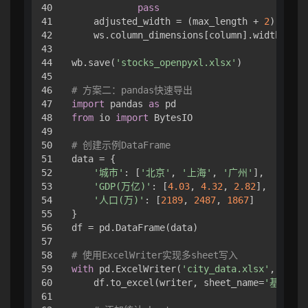
40

pass
41

    adjusted_width = (max_length + 
2
) * 
1.2
42

    ws.column_dimensions[column].width = ad
43

44

wb.save(
'stocks_openpyxl.xlsx'
)

45

46

# 方案二：pandas快速导出
47

import
 pandas 
as
48

from
 io 
import
 BytesIO

49

50

# 创建示例DataFrame
51

data = {

52

'城市'
: [
'北京'
, 
'上海'
, 
'广州'
],

53

'GDP(万亿)'
: [
4.03
, 
4.32
, 
2.82
],

54

'人口(万)'
: [
2189
, 
2487
, 
1867
]

55

}

56

df = pd.DataFrame(data)

57

58

# 使用ExcelWriter实现多sheet写入
59

with
 pd.ExcelWriter(
'city_data.xlsx'
, engin
60

    df.to_excel(writer, sheet_name=
'基础数据
61
