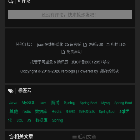
0 评论
还没有评论，快来抢沙发吧！
其他连接：
json在线格式化
留言板
更新记录
归档目录
免责声明
托管于
阿里云
&
腾讯云
·
京ICP备20012357号-2
Copyright © 2019-2026 refblogs | Powered by
搬砖的码农
标签云
面试
MySQL
Spring
Java
Spring Boot
Mysql
Spring Boot
Java
其他
sql优
数据库
redis
Redis
SpringBoot
多线程
数据库优化
化
数据库
Spring
JS
SQL
相关文章
近期文章