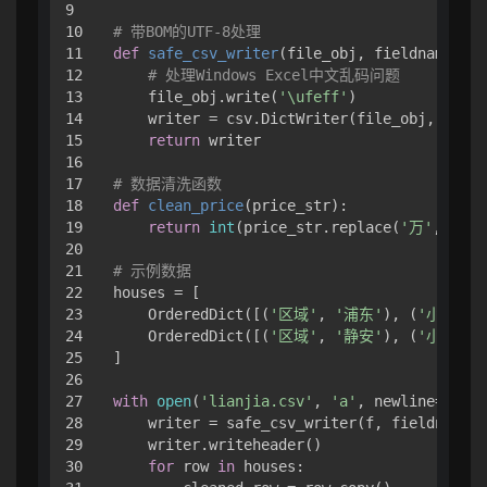
9

10

# 带BOM的UTF-8处理
11

def
safe_csv_writer
(
file_obj, fieldnames
):

12

# 处理Windows Excel中文乱码问题
13

    file_obj.write(
'\ufeff'
)

14

    writer = csv.DictWriter(file_obj, field
15

return
 writer

16

17

# 数据清洗函数
18

def
clean_price
(
price_str
):

19

return
int
(price_str.replace(
'万'
, 
''
).
20

21

# 示例数据
22

houses = [

23

    OrderedDict([(
'区域'
, 
'浦东'
), (
'小区'
, 
24

    OrderedDict([(
'区域'
, 
'静安'
), (
'小区'
, 
25

]

26

27

with
open
(
'lianjia.csv'
, 
'a'
, newline=
''
, e
28

    writer = safe_csv_writer(f, fieldnames=
29

    writer.writeheader()

30

for
 row 
in
 houses:
