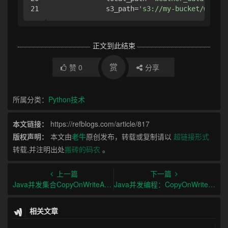
             s3_path=
's3://my-bucket/weathe
正文到此结束
赏
赞
0
分享
所属分类：
Python技术
本文链接：
https://refblogs.com/article/817
版权声明：
本文由
老牛
原创发布，转载或复制请以
超链接形式
转载,并注明出处
搬砖的码农
。
上一篇
下一篇
Java并发集合CopyOnWriteArrayList与synchronizedList对比
Java并发编程：CopyOnWriteArrayList与synchronizedList的区别与选型
相关文章