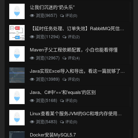
让我们沉迷的“奶头乐”
浏览(9657)
评论(0)
【延时任务处理、订单失效】RabbitMQ死信队列实现
浏览(11294)
评论(2)
Maven子父工程依赖配置，小白也能看得懂
浏览(12967)
评论(4)
Java实现Excel导入和导出，看这一篇就够了(珍藏版)
浏览(13989)
评论(0)
Java、C#中'=='和'equals'的区别
浏览(5168)
评论(0)
Linux查看某个服务JVM的GC和堆内存使用情况
浏览(5483)
评论(0)
Docker安装MySQL5.7