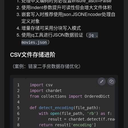
处理中文编码时务必设置ensure_ascii=False
使用indent参数提升可读性但会增大文件体积
嵌套写入时推荐使用json.JSONEncoder处理自
定义对象
增量存储可采用分块写入模式
使用jq工具进行JSON数据验证（
jq .
）
movies.json
CSV文件存储进阶
（案例：链家二手房数据存储优化）
1

import
2

import
3

from
 collections 
import
 OrderedDict

4

5

def
detect_encoding
(
file_path
):

6

with
open
(file_path, 
'rb'
) 
as
 f:

7

        result = chardet.detect(f.read())

8

return
 result[
'encoding'
]
