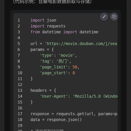
（代码示例：豆瓣电影数据抓取与存储）
1

import
2

import
3

from
 datetime 
import
 datetime

4

5

url = 
'https://movie.douban.com/j/search_su
6

params = {

7

'type'
: 
'movie'
,

8

'tag'
: 
'热门'
,

9

'page_limit'
: 
50
,

10

'page_start'
: 
0
11

}

12

13

headers = {

14

'User-Agent'
: 
'Mozilla/5.0 (Windows NT 
15

}

16

17

response = requests.get(url, params=params,
18

data = response.json()

19
