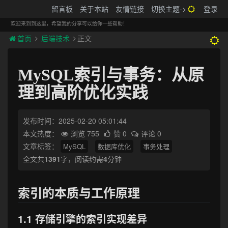
搬砖的码农
留言板
关于本站
友情链接
切换主题->
登录
Tog
navi
欢迎来到到这里，希望我的分享可以给你一些帮助！
首页
后端技术
正文
MySQL索引与事务：从原
理到高阶优化实践
发布时间：2025-02-20 05:01:44
本文热度：
浏览 755
赞 0
评论 0
文章标签：
MySQL
数据库优化
事务处理
全文共
1391
字，阅读约需
4
分钟
索引的本质与工作原理
1.1 存储引擎的索引实现差异