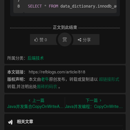
7

SELECT
*
FROM
正文到此结束
赏
赞
0
分享
所属分类：
后端技术
本文链接：
https://refblogs.com/article/818
版权声明：
本文由
老牛
原创发布，转载或复制请以
超链接形式
转载,并注明出处
搬砖的码农
。
上一篇
下一篇
Java并发集合CopyOnWriteArrayList与synchronizedList对比
Java并发编程：CopyOnWriteArrayList与synchronizedList的区别与选型
相关文章