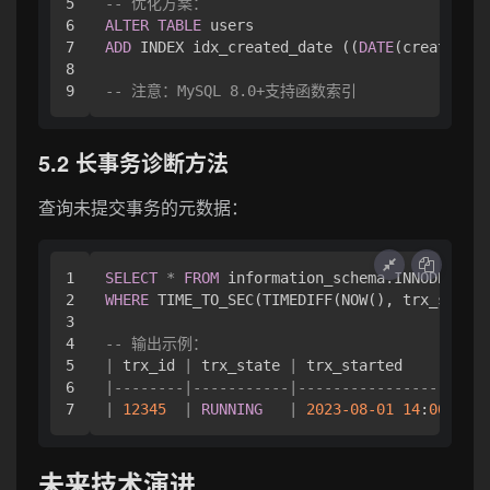
5

-- 优化方案：
6

ALTER
TABLE
7

ADD
 INDEX idx_created_date ((
DATE
(created_at
8

-- 注意：MySQL 8.0+支持函数索引
5.2 长事务诊断方法
查询未提交事务的元数据：
1

SELECT
*
FROM
2

WHERE
 TIME_TO_SEC(TIMEDIFF(NOW(), trx_starte
3

4

-- 输出示例：
5

|
 trx_id 
|
 trx_state 
|
 trx_started         
|
6

|
--------|-----------|---------------------|
|
12345
|
RUNNING
|
2023
-08
-01
14
:
00
:
00
|
未来技术演进