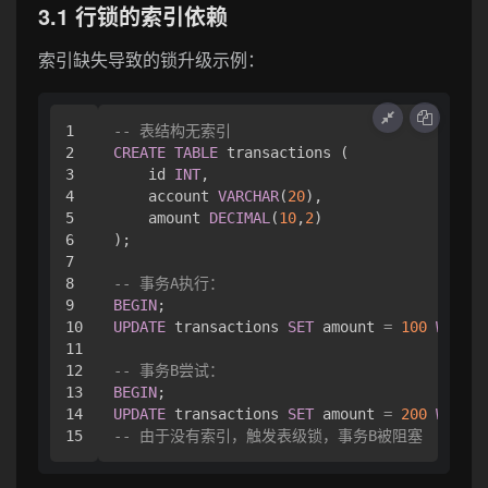
3.1 行锁的索引依赖
索引缺失导致的锁升级示例：
1

-- 表结构无索引
2

CREATE
TABLE
 transactions (

3

    id 
INT
,

4

    account 
VARCHAR
(
20
),

5

    amount 
DECIMAL
(
10
,
2
)

6

);

7

8

-- 事务A执行：
9

BEGIN
10

UPDATE
 transactions 
SET
 amount 
=
100
WHERE
 
11

12

-- 事务B尝试：
13

BEGIN
14

UPDATE
 transactions 
SET
 amount 
=
200
WHERE
 
-- 由于没有索引，触发表级锁，事务B被阻塞