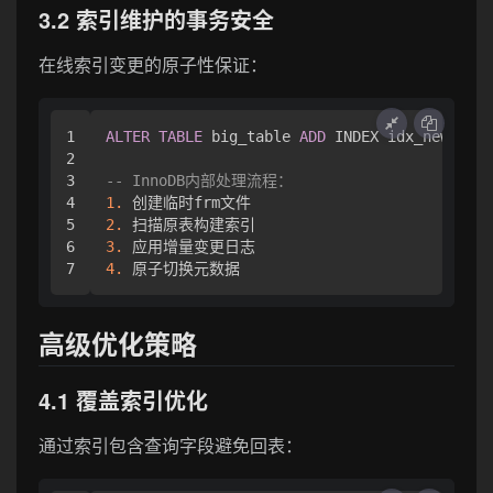
3.2 索引维护的事务安全
在线索引变更的原子性保证：
1

ALTER
TABLE
 big_table 
ADD
 INDEX idx_new_col(
2

3

-- InnoDB内部处理流程：
4

1.
5

2.
6

3.
4.
高级优化策略
4.1 覆盖索引优化
通过索引包含查询字段避免回表：