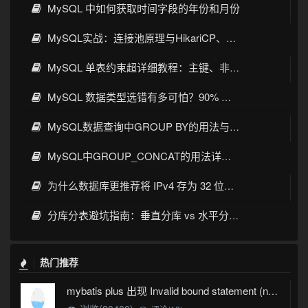
MySQL 中如何获取时间字段的年份和月份
MySQL实战：连接池原理与HikariCP、C3P0、Druid、DBCP选型
MySQL 单表约束超详细教程：主键、非空、唯一、默认值一次讲透
MySQL 数据类型选错有多可怕？90% 开发者都踩过的坑
MySQL数据查询中GROUP BY的用法与实战详解
MySQL中GROUP_CONCAT的用法详解：语法、示例与常见坑
为什么数据库更推荐将 IPv4 存为 32 位整数而不是字符串
分库分表避坑指南：垂直分库 vs 水平分表，分片键选对才不踩雷
热门推荐
mybatis plus 出现 Invalid bound statement (not found)