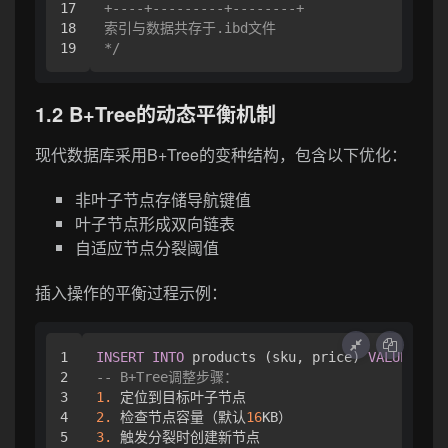
17

+----+---------+--------+

18

索引与数据共存于.ibd文件

*/
1.2 B+Tree的动态平衡机制
现代数据库采用B+Tree的变种结构，包含以下优化：
非叶子节点存储导航键值
叶子节点形成双向链表
自适应节点分裂阈值
插入操作的平衡过程示例：
1

INSERT
INTO
 products (sku, price) 
VALUES
 (
'X
2

-- B+Tree调整步骤：
3

1.
4

2.
 检查节点容量（默认
16
5

3.