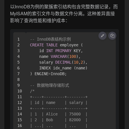
以InnoDB为例的聚簇索引结构包含完整数据记录，而
MyISAM的索引文件与数据文件分离。这种差异直接
影响了查询性能和维护成本：
1

-- InnoDB表结构示例
2

CREATE
TABLE
 employee (

3

    id 
INT
PRIMARY
 KEY,

4

    name 
VARCHAR
(
100
),

5

    salary 
DECIMAL
(
10
,
2
),

6

    INDEX idx_name (name)

7

) ENGINE
=
InnoDB;

8

9

-- 数据物理存储形式
10

/*

11

+----+---------+--------+

12

| id | name    | salary |

13

+----+---------+--------+

14

| 1  | Alice   | 75000  |

15

| 2  | Bob     | 82000  |

16

| ...| ...     | ...    |
