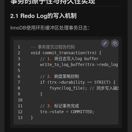
事务的原子性与持久性实现
2.1 Redo Log的写入机制
InnoDB使用环形缓冲区处理事务日志：
1

-- 事务提交过程伪代码
2

void commit_transaction(trx) {

3

/
/
1.
 将日志写入log buffer

4

    write_to_log_buffer(trx
-
>
redo_log);

5

6

/
/
2.
 刷盘策略控制

7

    if (trx
-
>
durability 
=
=
 STRICT) {

8

        fsync(log_file); 
/
/
 同步写入磁盘

9

    }

10

11

/
/
3.
 标记事务完成

12

    trx
-
>
state 
=
 COMMITTED;
