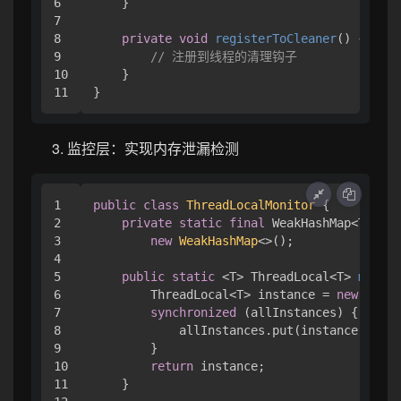
6

    }

7

8

private
void
registerToCleaner
()
 {

9

// 注册到线程的清理钩子
10

    }

监控层：实现内存泄漏检测
1

public
class
ThreadLocalMonitor
 {

2

private
static
final
 WeakHashMap<Thread
3

new
WeakHashMap
<>();

4

5

public
static
 <T> ThreadLocal<T> 
monito
6

        ThreadLocal<T> instance = 
new
Threa
7

synchronized
 (allInstances) {

8

            allInstances.put(instance, Bool
9

        }

10

return
 instance;

11

    }
