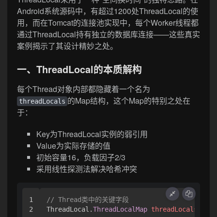
Android系统源码中，有超过1200处ThreadLocal的使
用，而在Tomcat的连接池实现中，每个Worker线程都
通过ThreadLocal持有独立的数据库连接——这些真实
案例揭示了其设计精妙之处。
一、ThreadLocal的本质解构
每个Thread对象内部都隐藏着一个名为
的Map结构，这个Map的特别之处在
threadLocals
于：
Key为ThreadLocal实例的弱引用
Value为实际存储的值
初始容量16，负载因子2/3
采用线性探测法解决哈希冲突
1

// Thread类中的关键字段
ThreadLocal.
ThreadLocalMap
threadLocals
=
nu