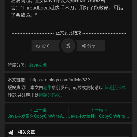
泄漏问题。正如Java并发大师Brian Goetz所
言："ThreadLocal就像手术刀，用好了能救命，用错
了会致命。"
正文到此结束
赏
赞
0
分享
所属分类：
Java技术
本文链接：
https://refblogs.com/article/832
版权声明：
本文由
老牛
原创发布，转载或复制请以
超链接形式
转载,并注明出处
搬砖的码农
。
上一篇
下一篇
Java并发集合CopyOnWriteArrayList与synchronizedList对比
Java并发编程：CopyOnWriteArrayList与synchronizedList的区别与选型
相关文章