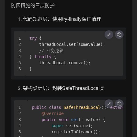
防御措施的三层防护：
代码规范层：使用try-finally保证清理
1

try
 {

2

    threadLocal.set(someValue);

3

// 业务逻辑
4

} 
finally
 {

5

    threadLocal.remove();

架构设计层：封装SafeThreadLocal类
1

public
class
SafeThreadLocal
<T> 
extends
Thr
2

@Override
3

public
void
set
(T value)
 {

4

super
.set(value);

5

        registerToCleaner();
