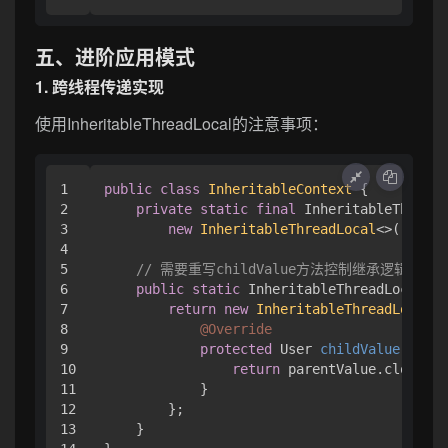
五、进阶应用模式
1. 跨线程传递实现
使用InheritableThreadLocal的注意事项：
1

public
class
InheritableContext
 {

2

private
static
final
 InheritableThreadL
3

new
InheritableThreadLocal
<>();

4

5

// 需要重写childValue方法控制继承逻辑
6

public
static
 InheritableThreadLocal<Us
7

return
new
InheritableThreadLocal
<U
8

@Override
9

protected
 User 
childValue
(User 
10

return
 parentValue.clone();
11

            }

12

        };

13

    }
