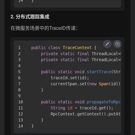
2. 分布式跟踪集成
在微服务场景中的TraceID传递：
1

public
class
TraceContext
 {

2

private
static
final
 ThreadLocal<String
3

private
static
final
 ThreadLocal<Span> 
4

5

public
static
void
startTrace
(String id
6

        traceId.set(id);

7

        currentSpan.set(
new
Span
(id));

8

    }

9

10

public
static
void
propagateToRpc
()
 {

11

String
id
=
 traceId.get();

12

        RpcContext.getContext().putAttachme
13

    }
