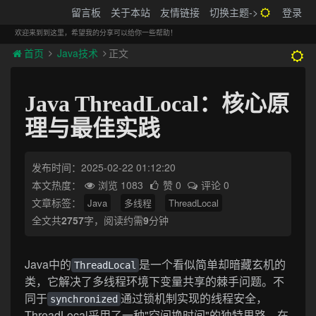
搬砖的码农
留言板
关于本站
友情链接
切换主题->
登录
Tog
navi
欢迎来到到这里，希望我的分享可以给你一些帮助！
首页
Java技术
正文
Java ThreadLocal：核心原
理与最佳实践
发布时间：2025-02-22 01:12:20
本文热度：
浏览 1083
赞 0
评论 0
文章标签：
Java
多线程
ThreadLocal
全文共
2757
字，阅读约需
9
分钟
Java中的
是一个看似简单却暗藏玄机的
ThreadLocal
类，它解决了多线程环境下变量共享的棘手问题。不
同于
通过锁机制实现的线程安全，
synchronized
ThreadLocal采用了一种"空间换时间"的独特思路。在