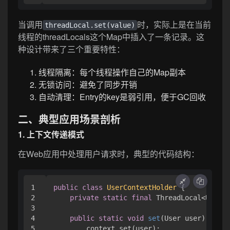
当调用
时，实际上是在当前
threadLocal.set(value)
线程的threadLocals这个Map中插入了一条记录。这
种设计带来了三个重要特性：
线程隔离：每个线程操作自己的Map副本
无锁访问：避免了同步开销
自动清理：Entry的key是弱引用，便于GC回收
二、典型应用场景剖析
1. 上下文传递模式
在Web应用中处理用户请求时，典型的代码结构：
1

public
class
UserContextHolder
 {

2

private
static
final
 ThreadLocal<User> 
3

4

public
static
void
set
(User user)
 {

5

        context.set(user);
