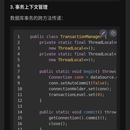
3. 事务上下文管理
数据库事务的跨方法传递：
1

public
class
TransactionManager
 {

2

private
static
final
 ThreadLocal<Connec
3

new
ThreadLocal
<>();

4

private
static
final
 ThreadLocal<Intege
5

new
ThreadLocal
<>();

6

7

public
static
void
begin
()
throws
 SQLEx
8

Connection
conn
=
 dataSource.getCon
9

        conn.setAutoCommit(
false
);

10

        connectionHolder.set(conn);

11

        transactionLevel.set(
0
);

12

    }

13

14

public
static
void
commit
()
throws
 SQLE
15

        getConnection().commit();

16

        close();

17

    }
