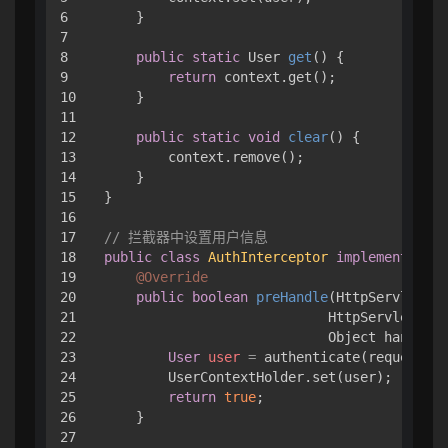
6

    }

7

8

public
static
 User 
get
()
 {

9

return
 context.get();

10

    }

11

12

public
static
void
clear
()
 {

13

        context.remove();

14

    }

15

}

16

17

// 拦截器中设置用户信息
18

public
class
AuthInterceptor
implements
Han
19

@Override
20

public
boolean
preHandle
(HttpServletReq
21

                            HttpServletResp
22

                            Object handler)
23

User
user
=
 authenticate(request);

24

        UserContextHolder.set(user);

25

return
true
;

26

    }

27
