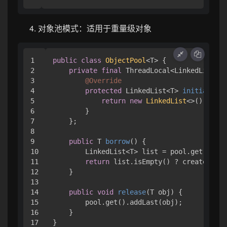
对象池模式：适用于重量级对象
1

public
class
ObjectPool
<T> {

2

private
final
 ThreadLocal<LinkedList<T>
3

@Override
4

protected
 LinkedList<T> 
initialValu
5

return
new
LinkedList
<>();

6

        }

7

    };

8

9

public
 T 
borrow
()
 {

10

        LinkedList<T> list = pool.get();

11

return
 list.isEmpty() ? createObjec
12

    }

13

14

public
void
release
(T obj)
 {

15

        pool.get().addLast(obj);

16

    }
