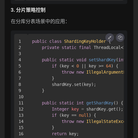
3. 分片策略控制
在分库分表场景中的应用：
1

public
class
ShardingKeyHolder
 {

2

private
static
final
 ThreadLocal<Intege
3

4

public
static
void
setShardKey
(
int
 key)
5

if
 (key < 
0
 || key >= 
64
) {

6

throw
new
IllegalArgumentExcept
7

        }

8

        shardKey.set(key);

9

    }

10

11

public
static
int
getShardKey
()
 {

12

Integer
key
=
 shardKey.get();

13

if
 (key == 
null
) {

14

throw
new
IllegalStateException
15

        }

16

return
 key;
