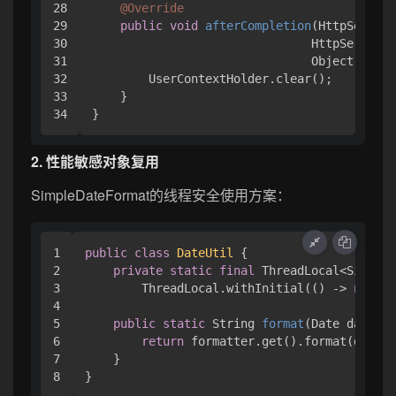
28

@Override
29

public
void
afterCompletion
(HttpServlet
30

                               HttpServletR
31

                               Object handl
32

        UserContextHolder.clear();

33

    }

2. 性能敏感对象复用
SimpleDateFormat的线程安全使用方案：
1

public
class
DateUtil
 {

2

private
static
final
 ThreadLocal<SimpleD
3

        ThreadLocal.withInitial(() -> 
new
Si
4

5

public
static
 String 
format
(Date date)
 {

6

return
 formatter.get().format(date);

7

    }
