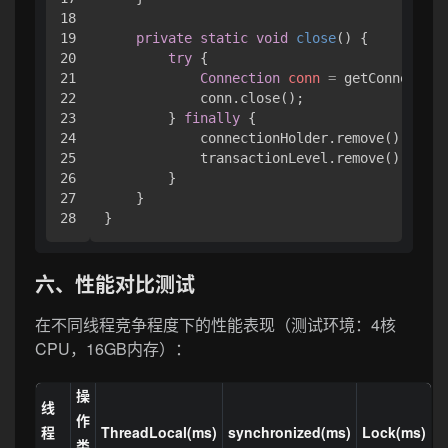
18

19

private
static
void
close
()
 {

20

try
 {

21

Connection
conn
=
 getConnection
22

            conn.close();

23

        } 
finally
 {

24

            connectionHolder.remove();

25

            transactionLevel.remove();

26

        }

27

    }

六、性能对比测试
在不同线程竞争程度下的性能表现（测试环境：4核
CPU，16GB内存）：
操
线
作
程
ThreadLocal(ms)
synchronized(ms)
Lock(ms)
类