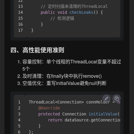
12

13

// 定时扫描未清理的ThreadLocal
14

public
void
checkLeaks
()
 {

15

// 检测逻辑
16

    }

四、高性能使用准则
容量控制：单个线程的ThreadLocal变量不超过
5个
及时清理：在finally块中执行remove()
空值优化：重写initialValue避免null判断
1

ThreadLocal<Connection> connHolder = 
new
Thr
2

@Override
3

protected
 Connection 
initialValue
()
 {

4

return
 dataSource.getConnection();

5

    }
