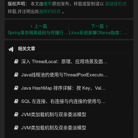
版权声明：
本文由
老牛
原创发布，转载或复制请以
超链接形式
转载,并注明出处
搬砖的码农
。
上一篇
下一篇
Spring事务隔离级别与传播行为及最佳实践
Linux系统部署Ollama指南：从安装到生产环境实践
相关文章
深入 ThreadLocal：原理、应用场景及面试考点全指南
Java线程池的使用与ThreadPoolExecutor详解
Java HashMap 排序详解：按 Key、Value 排序的几种常见写法
SQL 左连接、右连接与内连接的使用与区别
JVM类加载机制与双亲委派模型
JVM类加载机制及双亲委派模型