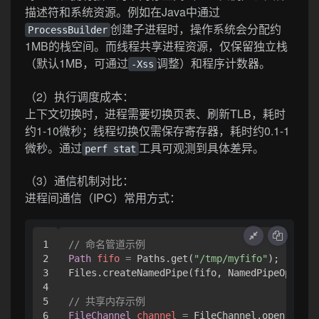
描述符和系统资源。例如在Java中通过
创建子进程时，操作系统会分配约
ProcessBuilder
1MB的栈空间。而线程共享进程资源，仅保留独立栈
（默认1MB，可通过
调整）和程序计数器。
-Xss
（2）执行调度成本：
上下文切换时，进程需要切换页表、刷新TLB，耗时
约1-10微秒；线程切换仅需保存寄存器，耗时约0.1-1
微秒。通过
工具可观测到具体差异。
perf stat
（3）通信机制对比：
进程间通信（IPC）常用方式：
1

// 命名管道示例
2

Path
fifo
=
 Paths.get(
"/tmp/myfifo"
);

3

Files.createNamedPipe(fifo, NamedPipeOptions
4

5

// 共享内存示例
6

FileChannel
channel
=