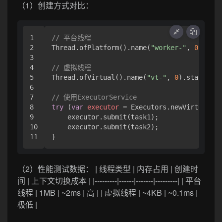
（1）创建方式对比：
1

// 平台线程
2

Thread.ofPlatform().name(
"worker-"
, 
0
).star
3

4

// 虚拟线程
5

Thread.ofVirtual().name(
"vt-"
, 
0
).start(tas
6

7

// 使用ExecutorService
8

try
 (
var
executor
=
 Executors.newVirtualThr
9

    executor.submit(task1);

10

    executor.submit(task2);

（2）性能测试数据： | 线程类型 | 内存占用 | 创建时
间 | 上下文切换成本 | |---------|------|-------|---------| | 平台
线程 | 1MB | ~2ms | 高 | | 虚拟线程 | ~4KB | ~0.1ms |
极低 |