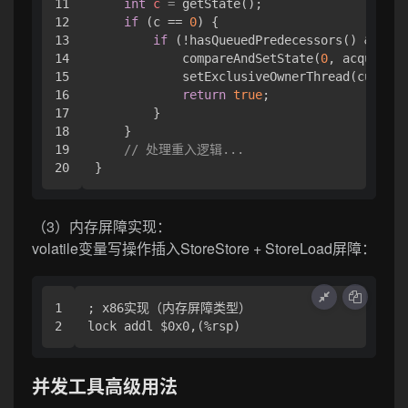
11

int
c
=
 getState();

12

if
 (c == 
0
) {

13

if
 (!hasQueuedPredecessors() &&

14

            compareAndSetState(
0
, acquires)
15

            setExclusiveOwnerThread(current
16

return
true
;

17

        }

18

    }

19

// 处理重入逻辑...
（3）内存屏障实现：
volatile变量写操作插入StoreStore + StoreLoad屏障：
1

; x86实现（内存屏障类型）

并发工具高级用法