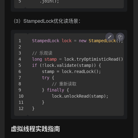
（3）StampedLock优化读场景：
1

StampedLock
lock
=
new
StampedLock
();

2

3

// 乐观读
4

long
stamp
=
5

if
 (!lock.validate(stamp)) {

6

    stamp = lock.readLock();

7

try
 {

8

// 重新读取
9

    } 
finally
 {

10

        lock.unlockRead(stamp);

11

    }

虚拟线程实践指南