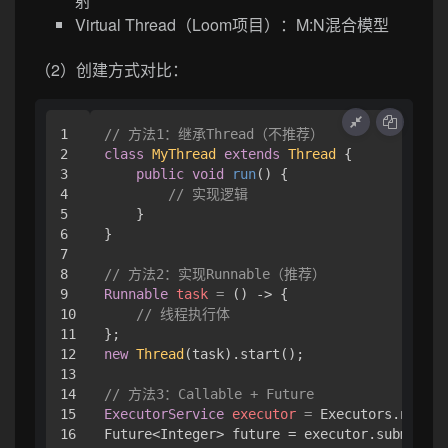
射
Virtual Thread（Loom项目）：M:N混合模型
（2）创建方式对比：
1

// 方法1：继承Thread（不推荐）
2

class
MyThread
extends
Thread
 {

3

public
void
run
()
 {

4

// 实现逻辑
5

    }

6

}

7

8

// 方法2：实现Runnable（推荐）
9

Runnable
task
=
 () -> {

10

// 线程执行体
11

12

new
Thread
(task).start();

13

14

// 方法3：Callable + Future
15

ExecutorService
executor
=
 Executors.newSin
16

Future<Integer> future = executor.submit(()