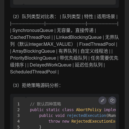
（2）队列类型对比表： | 队列类型 | 特性 | 适用场景 |
|-----------------------|----------------------------|---------------------|
| SynchronousQueue | 无容量，直接传递 |
CachedThreadPool | | LinkedBlockingQueue | 无界队
列（默认Integer.MAX_VALUE） | FixedThreadPool |
| ArrayBlockingQueue | 有界队列 | 自定义线程池 | |
PriorityBlockingQueue | 带优先级队列 | 任务需要优先
级排序 | | DelayedWorkQueue | 延迟任务队列 |
ScheduledThreadPool |
（3）拒绝策略源码分析：
1

// 默认四种策略
2

public
static
class
AbortPolicy
implements
3

public
void
rejectedExecution
(Runnable 
4

throw
new
RejectedExecutionExceptio
5

    }
