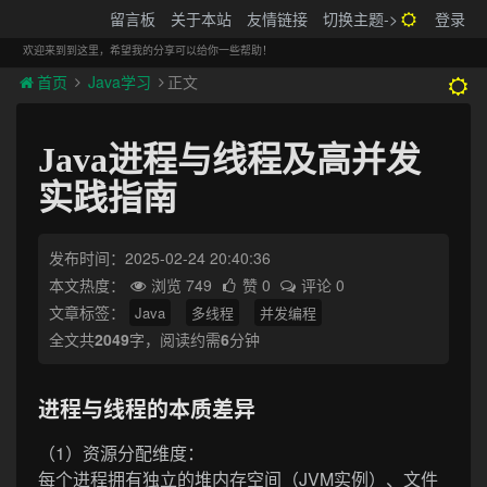
搬砖的码农
留言板
关于本站
友情链接
切换主题->
登录
Tog
navi
欢迎来到到这里，希望我的分享可以给你一些帮助！
首页
Java学习
正文
Java进程与线程及高并发
实践指南
发布时间：2025-02-24 20:40:36
本文热度：
浏览 749
赞 0
评论 0
文章标签：
Java
多线程
并发编程
全文共
2049
字，阅读约需
6
分钟
进程与线程的本质差异
（1）资源分配维度：
每个进程拥有独立的堆内存空间（JVM实例）、文件