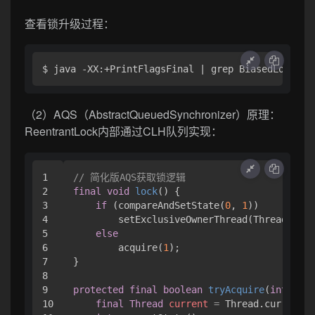
查看锁升级过程：
（2）AQS（AbstractQueuedSynchronizer）原理：
ReentrantLock内部通过CLH队列实现：
1

// 简化版AQS获取锁逻辑
2

final
void
lock
()
 {

3

if
 (compareAndSetState(
0
, 
1
))

4

        setExclusiveOwnerThread(Thread.curr
5

else
6

        acquire(
1
);

7

}

8

9

protected
final
boolean
tryAcquire
(
int
 acqu
10

final
Thread
current
=
 Thread.currentTh