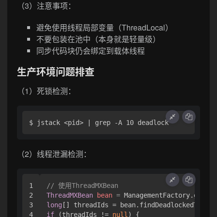
（3）注意事项：
避免使用线程局部变量（ThreadLocal）
不要包装在池中（本身就是轻量级）
同步代码块仍会绑定到载体线程
生产环境问题排查
（1）死锁检测：
（2）线程泄漏检测：
1

// 使用ThreadMXBean
2

ThreadMXBean
bean
=
3

long
4

if
 (threadIds != 
null
) {
