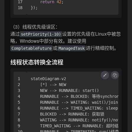
17

return
42
;

（3）线程优先级误区：
通过
设置的优先级在Linux中被忽
setPriority(1-10)
略，Windows中部分有效。建议使用
或
进行精细控制。
CompletableFuture
ManagedTask
线程状态转换全流程
1

stateDiagram-v2

2

    [*] --> NEW

3

    NEW --> RUNNABLE: start()

4

    RUNNABLE --> BLOCKED: 等待synchronized锁
5

    RUNNABLE --> WAITING: wait()/join()

6

    RUNNABLE --> TIMED_WAITING: sleep(n)

7

    BLOCKED --> RUNNABLE: 获取锁

8

    WAITING --> RUNNABLE: notify()/notifyAl
9

    TIMED_WAITING --> RUNNABLE: 超时结束
