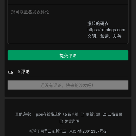
您可以匿名发表评论
搬砖的码农
https://refblogs.com
文明、和谐、友善
提交评论
0 评论
还没有评论，快来抢沙发吧！
其他连接：
json在线格式化
留言板
更新记录
归档目录
免责声明
托管于
阿里云
&
腾讯云
·
京ICP备20012357号-2