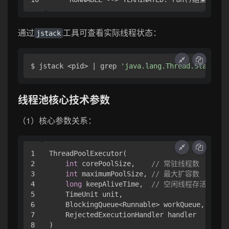
通过
工具可查看实际线程状态：
jstack
$ jstack <pid> | grep 
'java.lang.Thread.State'
线程池核心技术参数
（1）核心参数关系：
1

ThreadPoolExecutor(

2

int
 corePoolSize,    
// 常驻线程数
3

int
 maximumPoolSize, 
// 最大扩容数
4

long
 keepAliveTime,  
// 空闲线程存活时间
5

    TimeUnit unit,

6

    BlockingQueue<Runnable> workQueue, 
// 
7

    RejectedExecutionHandler handler   
// 