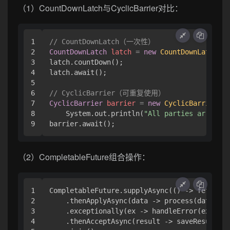
（1）CountDownLatch与CyclicBarrier对比：
1

// CountDownLatch（一次性）
2

CountDownLatch
latch
=
new
CountDownLatch
(
3
)
3

latch.countDown();

4

latch.await();

5

6

// CyclicBarrier（可重复使用）
7

CyclicBarrier
barrier
=
new
CyclicBarrier
(
3
,
8

    System.out.println(
"All parties arrived"
（2）CompletableFuture组合操作：
1

CompletableFuture.supplyAsync(() -> fetchDat
2

    .thenApplyAsync(data -> process(data))

3

    .exceptionally(ex -> handleError(ex))

4

    .thenAcceptAsync(result -> saveResult(re