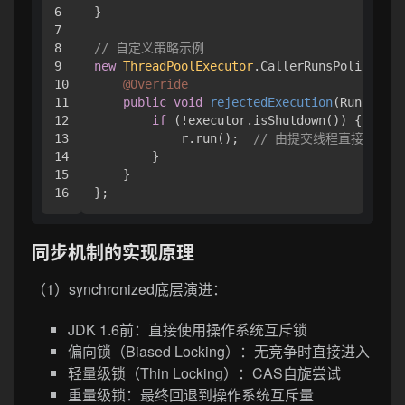
6

}

7

8

// 自定义策略示例
9

new
ThreadPoolExecutor
.CallerRunsPolicy() {

10

@Override
11

public
void
rejectedExecution
(Runnable 
12

if
 (!executor.isShutdown()) {

13

            r.run();  
// 由提交线程直接执行
14

        }

15

    }

同步机制的实现原理
（1）synchronized底层演进：
JDK 1.6前：直接使用操作系统互斥锁
偏向锁（Biased Locking）：无竞争时直接进入
轻量级锁（Thin Locking）：CAS自旋尝试
重量级锁：最终回退到操作系统互斥量