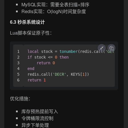
MySQL实现：需要全表扫描+排序
Redis实现：O(logN)时间复杂度
6.3 秒杀系统设计
Lua脚本保证原子性：
1

local
 stock = 
tonumber
(redis.call(
'GET'
, KEY
2

if
 stock <= 
0
then
3

return
0
4

end
5

redis.call(
'DECR'
, KEYS[
1
return
1
优化措施：
库存预热提前写入
令牌桶限流控制
异步下单处理