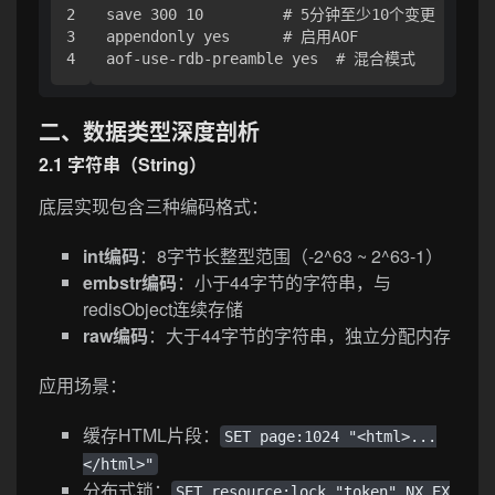
2

save 300 10         # 5分钟至少10个变更

3

appendonly yes      # 启用AOF

二、数据类型深度剖析
2.1 字符串（String）
底层实现包含三种编码格式：
int编码
：8字节长整型范围（-2^63 ~ 2^63-1）
embstr编码
：小于44字节的字符串，与
redisObject连续存储
raw编码
：大于44字节的字符串，独立分配内存
应用场景：
缓存HTML片段：
SET page:1024 "<html>...
</html>"
分布式锁：
SET resource:lock "token" NX EX