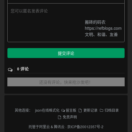
您可以匿名发表评论
搬砖的码农
https://refblogs.com
文明、和谐、友善
提交评论
0 评论
还没有评论，快来抢沙发吧！
其他连接：
json在线格式化
留言板
更新记录
归档目录
免责声明
托管于
阿里云
&
腾讯云
·
京ICP备20012357号-2