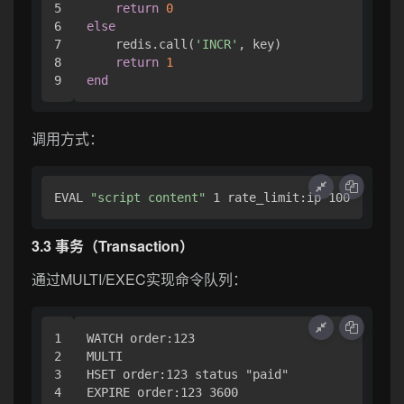
5

return
0
6

else
7

    redis.call(
'INCR'
, key)

8

return
1
end
调用方式：
EVAL 
"script content"
3.3 事务（Transaction）
通过MULTI/EXEC实现命令队列：
1

WATCH order:123

2

MULTI

3

HSET order:123 status "paid"

4

EXPIRE order:123 3600
