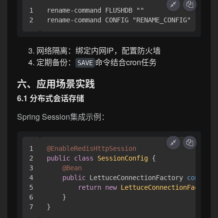
1

rename-command FLUSHDB ""

网络隔离：绑定内网IP，配置防火墙
定期备份：
命令结合cron任务
SAVE
六、应用场景实践
6.1 分布式会话存储
Spring Session集成示例：
1

@EnableRedisHttpSession
2

public
class
SessionConfig
 {

3

@Bean
4

public
 LettuceConnectionFactory 
connecti
5

return
new
LettuceConnectionFactory
(
6

    }
