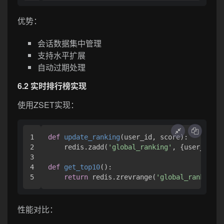
优势：
会话数据集中管理
支持水平扩展
自动过期处理
6.2 实时排行榜实现
使用ZSET实现：
1

def
update_ranking
(
user_id, score
):

2

    redis.zadd(
'global_ranking'
, {user_id: s
3

4

def
get_top10
():

return
 redis.zrevrange(
'global_ranking'
,
性能对比：