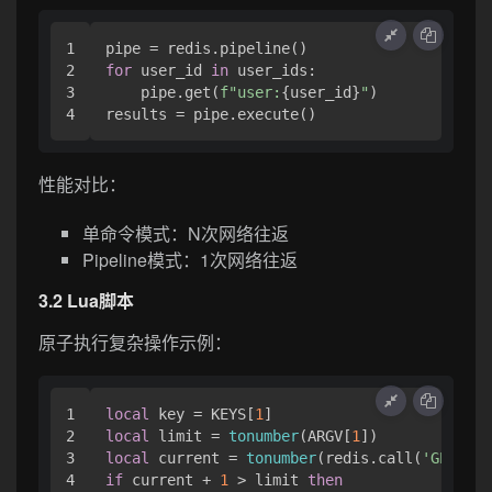
1

2

for
 user_id 
in
 user_ids:

3

    pipe.get(
f"user:
{user_id}
"
)

性能对比：
单命令模式：N次网络往返
Pipeline模式：1次网络往返
3.2 Lua脚本
原子执行复杂操作示例：
1

local
 key = KEYS[
1
2

local
 limit = 
tonumber
(ARGV[
1
3

local
 current = 
tonumber
(redis.call(
'GET'
, k
4

if
 current + 
1
 > limit 
then