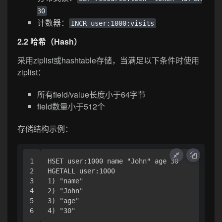
30
计数器：
INCR user:1000:visits
2.2 哈希（Hash）
采用ziplist或hashtable存储，当满足以下条件时使用
ziplist：
所有field/value长度小于64字节
field数量小于512个
存储结构示例：
1

HSET user:1000 name "John" age 30

2

HGETALL user:1000

3

1) "name"

4

2) "John"

5

3) "age"
