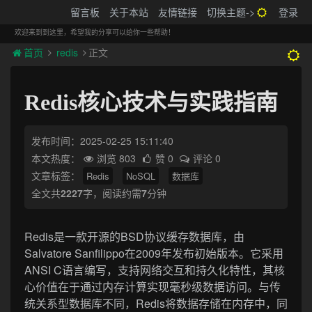
搬砖的码农
留言板
关于本站
友情链接
切换主题->
登录
Tog
navi
欢迎来到到这里，希望我的分享可以给你一些帮助！
首页
redis
正文
Redis核心技术与实践指南
发布时间：2025-02-25 15:11:40
本文热度：
浏览 803
赞 0
评论 0
文章标签：
Redis
NoSQL
数据库
全文共
2227
字，阅读约需
7
分钟
Redis是一款开源的BSD协议缓存数据库，由
Salvatore Sanfilippo在2009年发布初始版本。它采用
ANSI C语言编写，支持网络交互和持久化特性，其核
心价值在于通过内存计算实现毫秒级数据访问。与传
统关系型数据库不同，Redis将数据存储在内存中，同