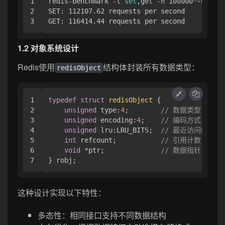
1

redis-benchmark -t 
set
,get -n 100000 -q

2

SET: 112107.62 requests per second

1.2 对象系统设计
Redis使用
结构体封装所有数据类型：
redisObject
1

typedef
struct
redisObject
 {
2

unsigned
 type:
4
;        
// 数据类型（stri
3

unsigned
 encoding:
4
;    
// 编码方式（int/e
4

unsigned
 lru:LRU_BITS;  
// 最近访问时间
5

int
 refcount;           
// 引用计数
6

void
 *ptr;              
// 数据指针
这种设计实现以下特性：
多态性：相同接口支持不同数据结构