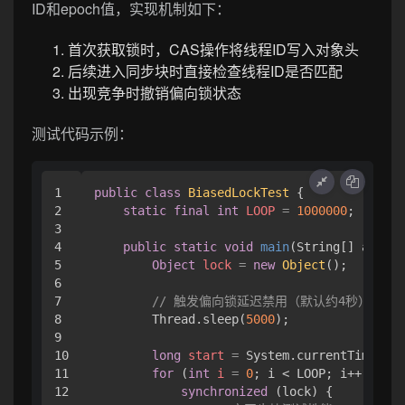
ID和epoch值，实现机制如下：
首次获取锁时，CAS操作将线程ID写入对象头
后续进入同步块时直接检查线程ID是否匹配
出现竞争时撤销偏向锁状态
测试代码示例：
1

public
class
BiasedLockTest
 {

2

static
final
int
LOOP
=
1000000
;

3

4

public
static
void
main
(String[] args)
5

Object
lock
=
new
Object
();

6

7

// 触发偏向锁延迟禁用（默认约4秒）
8

        Thread.sleep(
5000
);

9

10

long
start
=
 System.currentTimeMill
11

for
 (
int
i
=
0
; i < LOOP; i++) {

12

synchronized
 (lock) {
