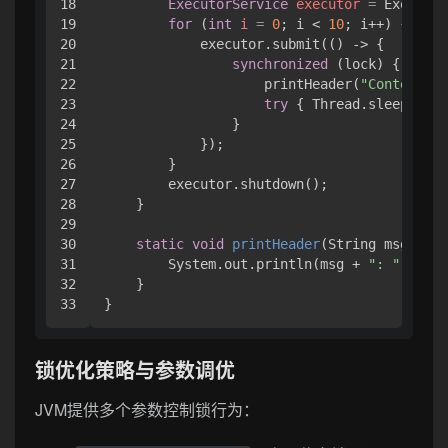
18

ExecutorService
executor
=
 Executor
19

for
 (
int
i
=
0
; i < 
10
; i++) {

20

            executor.submit(() -> {

21

synchronized
 (lock) {

22

                    printHeader(
"Contended 
23

try
 { Thread.sleep(
100
)
24

                }

25

            });

26

        }

27

        executor.shutdown();

28

    }

29

30

static
void
printHeader
(String msg)
 {

31

        System.out.println(msg + 
": "
 + Cla
32

    }

锁优化策略与参数调优
JVM提供多个参数控制锁行为：