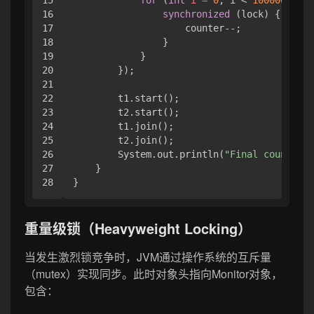
15

for
 (
int
i
=
0
; i < 
100000
; i++
16

synchronized
 (lock) {

17

                    counter--;

18

                }

19

            }

20

        });

21

22

        t1.start();

23

        t2.start();

24

        t1.join();

25

        t2.join();

26

        System.out.println(
"Final counter: 
27

    }

重量级锁（Heavyweight Locking）
当发生激烈锁竞争时，JVM通过操作系统的互斥量
（mutex）实现同步。此时对象头指向Monitor对象，
包含：