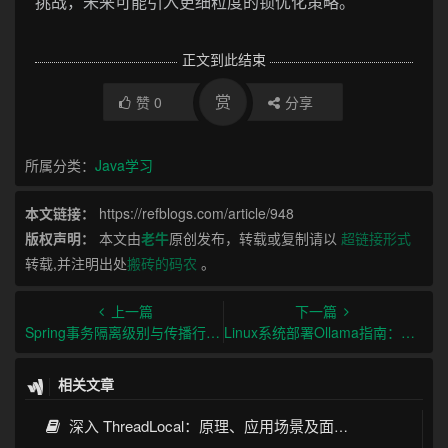
挑战，未来可能引入更细粒度的锁优化策略。
正文到此结束
赏
赞
0
分享
所属分类：
Java学习
本文链接：
https://refblogs.com/article/948
版权声明：
本文由
老牛
原创发布，转载或复制请以
超链接形式
转载,并注明出处
搬砖的码农
。
上一篇
下一篇
Spring事务隔离级别与传播行为及最佳实践
Linux系统部署Ollama指南：从安装到生产环境实践
相关文章
深入 ThreadLocal：原理、应用场景及面试考点全指南