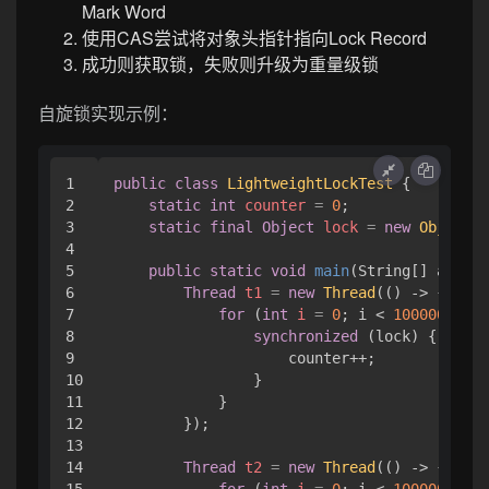
Mark Word
使用CAS尝试将对象头指针指向Lock Record
成功则获取锁，失败则升级为重量级锁
自旋锁实现示例：
1

public
class
LightweightLockTest
 {

2

static
int
counter
=
0
;

3

static
final
Object
lock
=
new
Object
()
4

5

public
static
void
main
(String[] args)
6

Thread
t1
=
new
Thread
(() -> {

7

for
 (
int
i
=
0
; i < 
100000
; i++
8

synchronized
 (lock) {

9

                    counter++;

10

                }

11

            }

12

        });

13

14

Thread
t2
=
new
Thread
(() -> {
