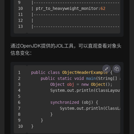
9

|------------------------------------------
10

| ptr_to_heavyweight_monitor:
62
            
11

|------------------------------------------
12

|                                          
通过OpenJDK提供的JOL工具，可以直观查看对象头
信息变化：
1

public
class
ObjectHeaderExample
 {

2

public
static
void
main
(String[] args)
 
3

Object
obj
=
new
Object
();

4

        System.out.println(ClassLayout.pars
5

6

synchronized
 (obj) {

7

            System.out.println(ClassLayout.
8

        }

9

    }
