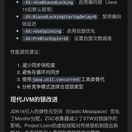
：启用偏向锁（Java
-XX:+UseBiasedLocking
15后默认禁用）
：禁用偏向
-XX:BiasedLockingStartupDelay=0
锁延迟
：启用自旋优化
-XX:+UseSpinning
：设置自旋次数阈值
-XX:PreBlockSpin=10
性能调优建议：
减少同步块粒度
避免在循环内同步
使用
工具类替代
java.util.concurrent
分析竞争模式选择合适锁类型
现代JVM的锁改进
JDK16引入的弹性元空间（Elastic Metaspace）优化
了Monitor分配，ZGC收集器减少了STW对锁操作的
影响。Project Loom的虚拟线程对传统锁机制提出新