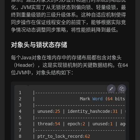
化，JVM实现了从无锁状态到偏向锁、轻量级锁，最
终到重量级锁的三级升级体系。这种自适应机制使得
同步操作在保证线程安全的前提下，能够根据实际竞
争情况动态调整同步策略，将性能损耗降到最低。
对象头与锁状态存储
每个Java对象在堆内存中的存储布局都包含对象头
（Header），这是实现锁机制的关键数据结构。在64
位JVM中，对象头结构如下：
1

|------------------------------------------
2

|                  Mark 
Word
(
64
 bits)
     
3

|------------------------------------------
4

| unused:
25
 | identity_hashcode:
31
 | unused
5

|------------------------------------------
6

| thread:
54
 | epoch:
2
 | unused:
1
 | age:
4
 | 
7

|------------------------------------------
8

| ptr_to_lock_record:
62
                    