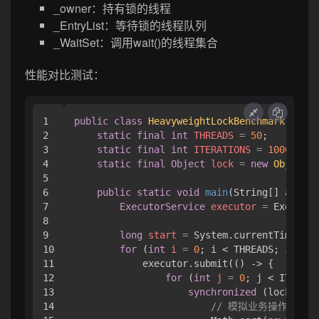
_owner：持有锁的线程
_EntryList：等待锁的线程队列
_WaitSet：调用wait()的线程集合
性能对比测试：
1

public
class
HeavyweightLockBenchmark
 {

2

static
final
int
THREADS
=
50
;

3

static
final
int
ITERATIONS
=
10000
;

4

static
final
Object
lock
=
new
Object
()
5

6

public
static
void
main
(String[] args)
7

ExecutorService
executor
=
 Executor
8

9

long
start
=
 System.currentTimeMill
10

for
 (
int
i
=
0
; i < THREADS; i++) {

11

            executor.submit(() -> {

12

for
 (
int
j
=
0
; j < ITERATI
13

synchronized
 (lock) {

14

// 模拟业务操作