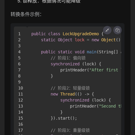
锁释放：根据情况可能降级
转换条件示例：
1

public
class
LockUpgradeDemo
 {

2

static
Object
lock
=
new
Object
();

3

4

public
static
void
main
(String[] args)
5

// 阶段1：偏向锁
6

synchronized
 (lock) {

7

            printHeader(
"After first lock"
)
8

        }

9

10

// 阶段2：轻量级锁
11

new
Thread
(() -> {

12

synchronized
 (lock) {

13

                printHeader(
"Second thread
14

            }

15

        }).start();

16

17

// 阶段3：重量级锁