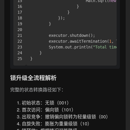
15

                        Math.sqrt(
new
Rando
16

                    }

17

                }

18

            });

19

        }

20

21

        executor.shutdown();

22

        executor.awaitTermination(
1
, TimeUn
23

        System.out.println(
"Total time: "
 +
24

    }

锁升级全流程解析
完整的状态转换路径如下：
初始状态：无锁（001）
首次访问：偏向锁（101）
出现竞争：撤销偏向锁转为轻量级锁（00）
自旋失败：膨胀为重量级锁（10）