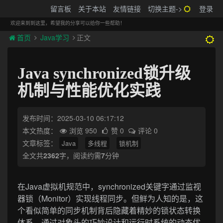
搬砖的码农
留言板
关于本站
友情链接
切换主题->
登录
Tog
navi
欢迎来到到这里，希望我的分享可以给你一些帮助！
首页
Java学习
正文
Java synchronized锁升级
机制与性能优化实践
发布时间：2025-03-10 06:17:12
本文热度：
浏览 950
赞 0
评论 0
文章标签：
Java
多线程
锁机制
全文共
2362
字，阅读约需
7
分钟
在Java虚拟机规范中，synchronized关键字通过监视
器锁（Monitor）实现线程同步。但鲜为人知的是，这
个看似简单的同步机制背后隐藏着精妙的锁状态转换
体系。通过对象头的巧妙设计和运行时系统的动态优