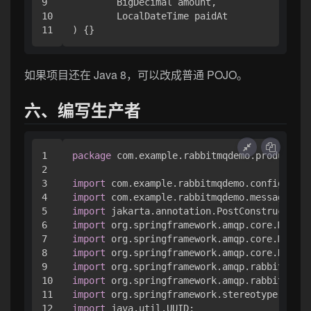
9

        BigDecimal amount,

10

        LocalDateTime paidAt

)
如果项目还在 Java 8，可以改成普通 POJO。
六、编写生产者
1

package
 com.example.rabbitmqdemo.producer;

2

3

import
4

import
5

import
6

import
7

import
8

import
9

import
10

import
11

import
12

import
 java.util.UUID;
