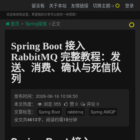
搬砖的码农
留言板
关于本站
友情链接
切换主题->
登录
Tog
navi
欢迎来到到这里，希望我的分享可以给你一些帮助！
首页
Spring家族
正文
Spring Boot 接入
RabbitMQ 完整教程：发
送、消费、确认与死信队
列
发布时间：2026-06-16 10:06:50
本文热度：
浏览 355
赞 0
评论 0
文章标签：
Spring Boot
rabbitmq
Spring AMQP
全文共
4613
字，阅读约需
15
分钟