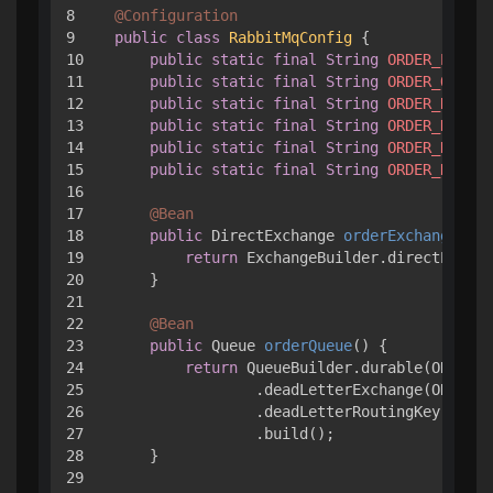
8

@Configuration
9

public
class
RabbitMqConfig
 {

10

public
static
final
String
ORDER_EXCHAN
11

public
static
final
String
ORDER_QUEUE
12

public
static
final
String
ORDER_ROUTIN
13

public
static
final
String
ORDER_DLX
=
14

public
static
final
String
ORDER_DLQ
=
15

public
static
final
String
ORDER_DLQ_RO
16

17

@Bean
18

public
 DirectExchange 
orderExchange
()
 {

19

return
 ExchangeBuilder.directExchan
20

    }

21

22

@Bean
23

public
 Queue 
orderQueue
()
 {

24

return
 QueueBuilder.durable(ORDER_Q
25

                .deadLetterExchange(ORDER_D
26

                .deadLetterRoutingKey(ORDER
27

                .build();

28

    }

29
