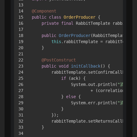
13

14

@Component
15

public
class
OrderProducer
 {

16

private
final
 RabbitTemplate rabbitTemp
17

18

public
OrderProducer
(RabbitTemplate rab
19

this
.rabbitTemplate = rabbitTemplat
20

    }

21

22

@PostConstruct
23

public
void
initCallback
()
 {

24

        rabbitTemplate.setConfirmCallback((
25

if
 (ack) {

26

                System.out.println(
"消息已到达 
27

                        + (correlationData 
28

            } 
else
 {

29

                System.err.println(
"消息未到达
30

            }

31

        });

32

        rabbitTemplate.setReturnsCallback(
t
33

    }

34
