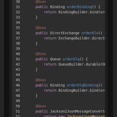
30

@Bean
31

public
 Binding 
orderBinding
()
 {

32

return
 BindingBuilder.bind(orderQue
33

    }

34

35

@Bean
36

public
 DirectExchange 
orderDlx
()
 {

37

return
 ExchangeBuilder.directExchan
38

    }

39

40

@Bean
41

public
 Queue 
orderDlq
()
 {

42

return
 QueueBuilder.durable(ORDER_D
43

    }

44

45

@Bean
46

public
 Binding 
orderDlqBinding
()
 {

47

return
 BindingBuilder.bind(orderDlq
48

    }

49

50

@Bean
51

public
 Jackson2JsonMessageConverter 
mes
52

return
new
Jackson2JsonMessageConve