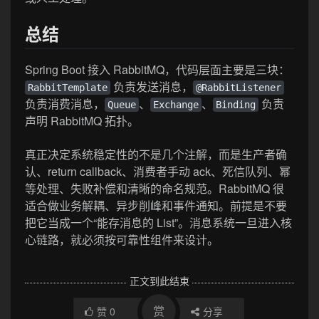
总结
Spring Boot 接入 RabbitMQ，代码层面主要是三块：
负责发送消息，
RabbitTemplate
@RabbitListener
负责消费消息，
、
、
负责
Queue
Exchange
Binding
声明 RabbitMQ 拓扑。
真正决定系统稳定性的不是几个注解，而是生产者确
认、return callback、消费者手动 ack、死信队列、幂
等处理、失败补偿和清晰的命名规范。RabbitMQ 很
适合做业务解耦、异步削峰和事件通知。前提是不要
把它当成一个“能存消息的 List”。消息系统一旦进入核
心链路，就必须按可靠性组件来设计。
正文到此结束
赏
赞
0
分享