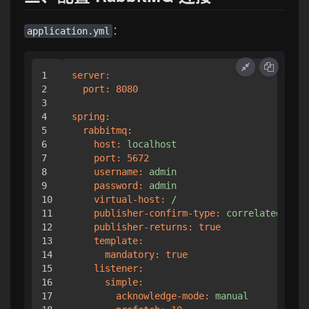
：
application.yml
1

server:
2

port:
8080
3

4

spring:
5

rabbitmq:
6

host:
localhost
7

port:
5672
8

username:
admin
9

password:
admin
10

virtual-host:
/
11

publisher-confirm-type:
correlated
12

publisher-returns:
true
13

template:
14

mandatory:
true
15

listener:
16

simple:
17

acknowledge-mode:
manual