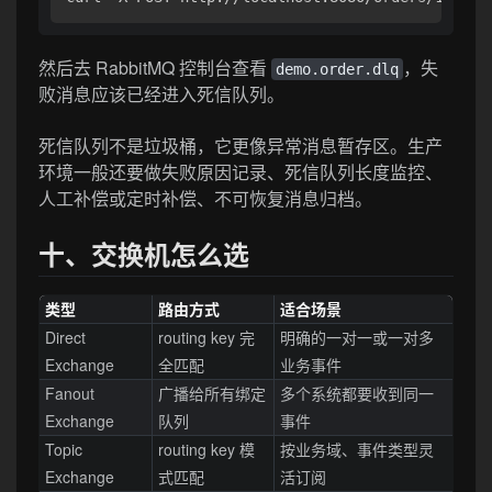
然后去 RabbitMQ 控制台查看
，失
demo.order.dlq
败消息应该已经进入死信队列。
死信队列不是垃圾桶，它更像异常消息暂存区。生产
环境一般还要做失败原因记录、死信队列长度监控、
人工补偿或定时补偿、不可恢复消息归档。
十、交换机怎么选
类型
路由方式
适合场景
Direct
routing key 完
明确的一对一或一对多
Exchange
全匹配
业务事件
Fanout
广播给所有绑定
多个系统都要收到同一
Exchange
队列
事件
Topic
routing key 模
按业务域、事件类型灵
Exchange
式匹配
活订阅