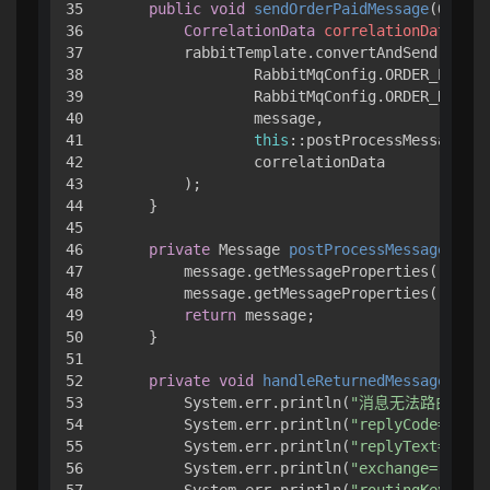
35

public
void
sendOrderPaidMessage
(OrderP
36

CorrelationData
correlationData
=
n
37

        rabbitTemplate.convertAndSend(

38

                RabbitMqConfig.ORDER_EXCHAN
39

                RabbitMqConfig.ORDER_ROUTIN
40

                message,

41

this
::postProcessMessage,

42

                correlationData

43

        );

44

    }

45

46

private
 Message 
postProcessMessage
(Mess
47

        message.getMessageProperties().setM
48

        message.getMessageProperties().setD
49

return
 message;

50

    }

51

52

private
void
handleReturnedMessage
(Retu
53

        System.err.println(
"消息无法路由到队
54

        System.err.println(
"replyCode="
 + r
55

        System.err.println(
"replyText="
 + r
56

        System.err.println(
"exchange="
 + re