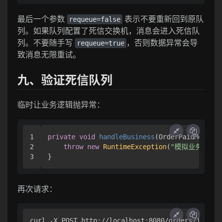
最后一个参数
表示不要重新回到原队
requeue=false
列。如果队列配置了死信交换机，消息会进入死信队
列。不要随手写
，否则数据异常会导
requeue=true
致消息无限重试。
九、验证死信队列
临时让业务逻辑抛异常：
1

private
void
handleBusiness
(OrderPaidMessage
2

throw
new
RuntimeException
(
"模拟业务异常"
再次请求：