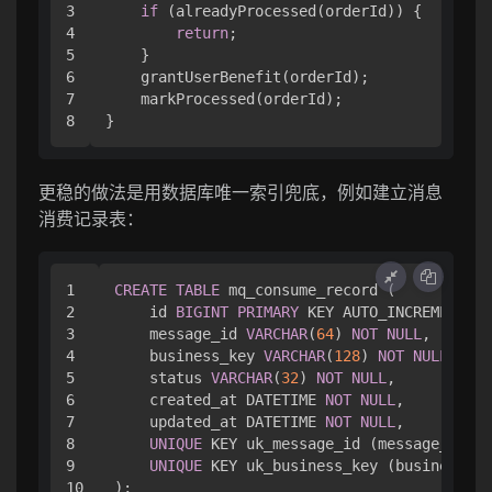
3

if
 (alreadyProcessed(orderId)) {

4

return
;

5

    }

6

    grantUserBenefit(orderId);

7

    markProcessed(orderId);

更稳的做法是用数据库唯一索引兜底，例如建立消息
消费记录表：
1

CREATE
TABLE
 mq_consume_record (

2

    id 
BIGINT
PRIMARY
 KEY AUTO_INCREMENT,

3

    message_id 
VARCHAR
(
64
) 
NOT
NULL
,

4

    business_key 
VARCHAR
(
128
) 
NOT
NULL
,

5

    status 
VARCHAR
(
32
) 
NOT
NULL
,

6

    created_at DATETIME 
NOT
NULL
,

7

    updated_at DATETIME 
NOT
NULL
,

8

UNIQUE
 KEY uk_message_id (message_id),

9

UNIQUE
 KEY uk_business_key (business_ke