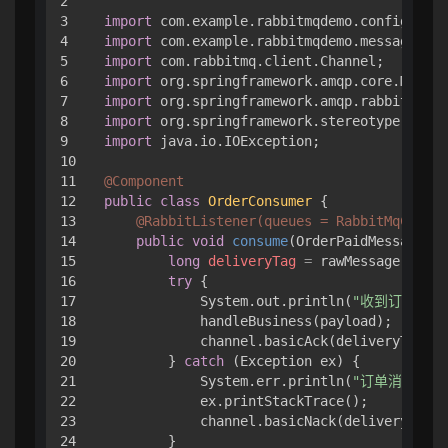
2

3

import
4

import
5

import
6

import
7

import
8

import
9

import
 java.io.IOException;

10

11

@Component
12

public
class
OrderConsumer
 {

13

@RabbitListener(queues = RabbitMqConfig
14

public
void
consume
(OrderPaidMessage pa
15

long
deliveryTag
=
 rawMessage.getMe
16

try
 {

17

            System.out.println(
"收到订单支付消
18

            handleBusiness(payload);

19

            channel.basicAck(deliveryTag, 
f
20

        } 
catch
 (Exception ex) {

21

            System.err.println(
"订单消息处理
22

            ex.printStackTrace();

23

            channel.basicNack(deliveryTag, 
24

        }
