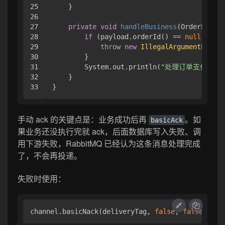
25

    }

26

27

private
void
handleBusiness
(OrderPaidMe
28

if
 (payload.orderId() == 
null
) {

29

throw
new
IllegalArgumentExcept
30

        }

31

        System.out.println(
"处理订单支付业务，o
32

    }

手动 ack 的关键点是：业务成功后再
。如
basicAck
果业务还没执行完就 ack，后面数据库写入失败、调
用下游失败，RabbitMQ 已经认为这条消息处理完成
了，不会再投递。
失败时使用：
channel.basicNack(deliveryTag, 
false
, 
false