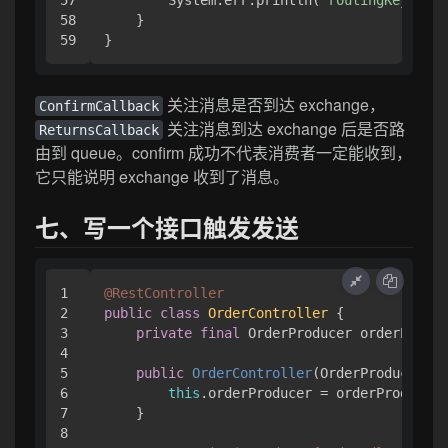
57

        System.err.println(
"routingKey="
 + 
58

    }

关注消息是否到达 exchange，
ConfirmCallback
关注消息到达 exchange 后是否路
ReturnsCallback
由到 queue。confirm 成功不代表消费者一定能收到，
它只能说明 exchange 收到了消息。
七、写一个接口触发发送
1

@RestController
2

public
class
OrderController
 {

3

private
final
 OrderProducer orderProduc
4

5

public
OrderController
(OrderProducer or
6

this
.orderProducer = orderProducer;

7

    }

8
