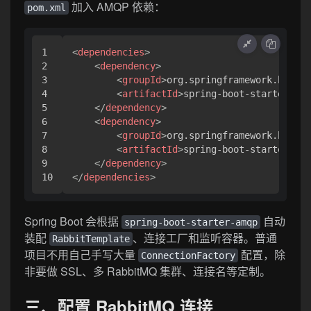
加入 AMQP 依赖：
pom.xml
1

<
dependencies
>
2

<
dependency
>
3

<
groupId
>
org.springframework.boot
</
4

<
artifactId
>
spring-boot-starter-web
5

</
dependency
>
6

<
dependency
>
7

<
groupId
>
org.springframework.boot
</
8

<
artifactId
>
spring-boot-starter-amq
9

</
dependency
>
</
dependencies
>
Spring Boot 会根据
自动
spring-boot-starter-amqp
装配
、连接工厂和监听容器。普通
RabbitTemplate
项目不用自己手写大量
配置，除
ConnectionFactory
非要做 SSL、多 RabbitMQ 集群、连接名等定制。
三、配置 RabbitMQ 连接