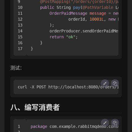
9

@PostMapping("/orders/{orderId}/pay")
10

public
 String 
pay
(
@PathVariable
 Long or
11

OrderPaidMessage
message
=
new
Orde
12

                orderId, 
10001L
, 
new
BigDec
13

        );

14

        orderProducer.sendOrderPaidMessage(
15

return
"ok"
;

16

    }

测试：
八、编写消费者
1

package
 com.example.rabbitmqdemo.consumer;
