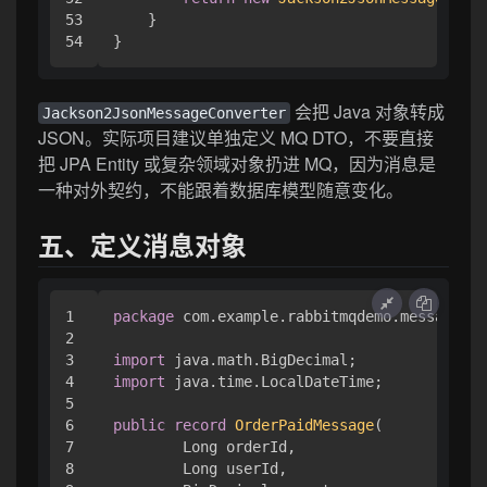
53

    }

会把 Java 对象转成
Jackson2JsonMessageConverter
JSON。实际项目建议单独定义 MQ DTO，不要直接
把 JPA Entity 或复杂领域对象扔进 MQ，因为消息是
一种对外契约，不能跟着数据库模型随意变化。
五、定义消息对象
1

package
 com.example.rabbitmqdemo.message;

2

3

import
4

import
 java.time.LocalDateTime;

5

6

public
record
OrderPaidMessage
(

7

        Long orderId,

8

        Long userId,
