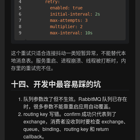
4

retry:
5

enabled:
true
6

initial-interval:
2s
7

max-attempts:
3
8

multiplier:
2
max-interval:
10s
这个重试只适合连接抖动一类短暂异常，不能替代本
地消息表。服务重启、进程崩溃、线程被打断时，内
存里的重试兜不住。
十四、开发中最容易踩的坑
队列参数改了但不生效。RabbitMQ 队列已存在
时，很多参数不能靠重启应用自动覆盖。
routing key 写错。confirm 成功只代表到了
exchange，消费者没收到时要检查 exchange、
queue、binding、routing key 和 return
callback。