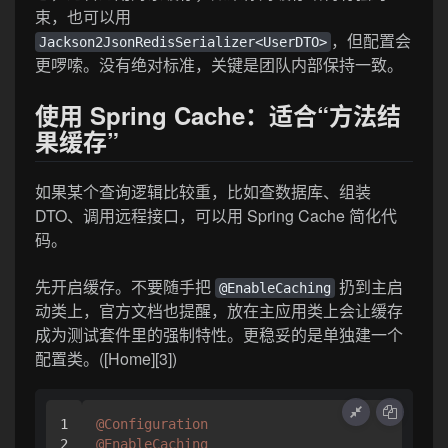
束，也可以用
，但配置会
Jackson2JsonRedisSerializer<UserDTO>
更啰嗦。没有绝对标准，关键是团队内部保持一致。
使用 Spring Cache：适合“方法结
果缓存”
如果某个查询逻辑比较重，比如查数据库、组装
DTO、调用远程接口，可以用 Spring Cache 简化代
码。
先开启缓存。不要随手把
扔到主启
@EnableCaching
动类上，官方文档也提醒，放在主应用类上会让缓存
成为测试套件里的强制特性。更稳妥的是单独建一个
配置类。([Home][3])
1

@Configuration
2

@EnableCaching