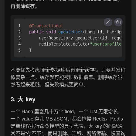
再删除缓存
。
1

@Transactional
2

public
void
updateUser
(Long id, UserUpdateRe
3

    userRepository.updateUser(id, request);

4

    redisTemplate.delete(
"user:profile:"
 + i
不要优先考虑“更新数据库后再更新缓存”。只要并发稍
微复杂一点，缓存就可能被旧数据覆盖。删除缓存虽
然看起来粗糙，但失败模式更简单。
3. 大 key
一个 Hash 里塞几十万个 field，一个 List 无限增长，
一个 value 存几 MB JSON，都会拖慢 Redis。Redis
是单线程执行命令模型的典型代表，大 key 的问题通
常不是“存不下”，而是删除、迁移、网络传输、慢查询