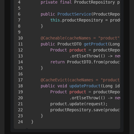
4

private
final
 ProductRepository product
5

6

public
ProductService
(ProductRepository
7

this
.productRepository = productRep
8

    }

9

10

@Cacheable(cacheNames = "product", key 
11

public
 ProductDTO 
getProduct
(Long id)
 {

12

Product
product
=
 productRepository
13

                .orElseThrow(() -> 
new
Ille
14

return
 ProductDTO.from(product);

15

    }

16

17

@CacheEvict(cacheNames = "product", key
18

public
void
updateProduct
(Long id, Prod
19

Product
product
=
 productRepository
20

                .orElseThrow(() -> 
new
Ille
21

        product.update(request);

22

        productRepository.save(product);

23

    }
