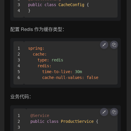
3

public
class
CacheConfig
 {

配置 Redis 作为缓存类型：
1

spring:
2

cache:
3

type:
redis
4

redis:
5

time-to-live:
30m
cache-null-values:
false
业务代码：
1

@Service
2

public
class
ProductService
 {

3
