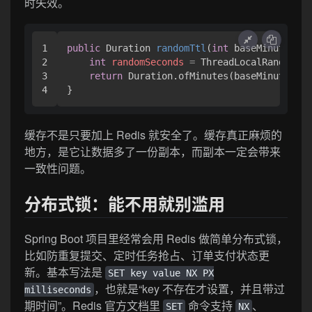
时失效。
1

public
 Duration 
randomTtl
(
int
 baseMinutes)
 {

2

int
randomSeconds
=
 ThreadLocalRandom.cu
3

return
 Duration.ofMinutes(baseMinutes).p
缓存不是只要加上 Redis 就安全了。缓存真正麻烦的
地方，是它让数据多了一份副本，而副本一定会带来
一致性问题。
分布式锁：能不用就别滥用
Spring Boot 项目里经常会用 Redis 做简单分布式锁，
比如防重复提交、定时任务抢占、订单支付状态更
新。基本写法是
SET key value NX PX
，也就是“key 不存在才设置，并且带过
milliseconds
期时间”。Redis 官方文档里
命令支持
、
SET
NX