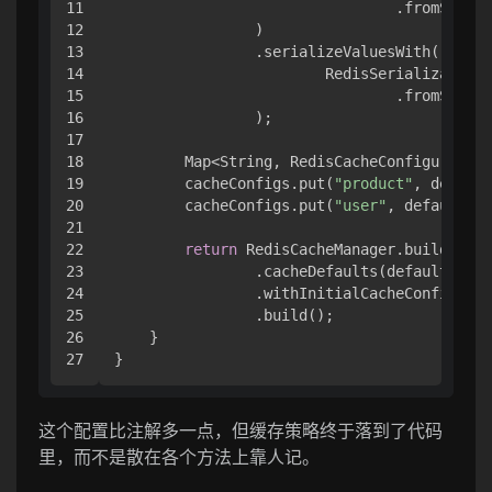
11

                                .fromSerial
12

                )

13

                .serializeValuesWith(

14

                        RedisSerializationC
15

                                .fromSerial
16

                );

17

18

        Map<String, RedisCacheConfiguration
19

        cacheConfigs.put(
"product"
, default
20

        cacheConfigs.put(
"user"
, defaultCon
21

22

return
 RedisCacheManager.builder(co
23

                .cacheDefaults(defaultConfi
24

                .withInitialCacheConfigurat
25

                .build();

26

    }

这个配置比注解多一点，但缓存策略终于落到了代码
里，而不是散在各个方法上靠人记。