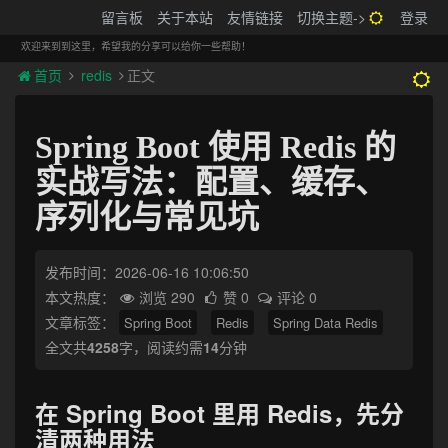
搬砖的码农
留言板
关于本站
友情链接
切换主题->
登录
Tog
navi
欢迎来到到这里，希望我的分享可以给你一些帮助！
首页
redis
正文
Spring Boot 使用 Redis 的
实战写法：配置、缓存、
序列化与常见坑
发布时间：2026-06-16 10:06:50
本文热度：
浏览 290
赞 0
评论 0
文章标签：
Spring Boot
Redis
Spring Data Redis
全文共
4258
字，阅读约需
14
分钟
在 Spring Boot 里用 Redis，先分
清两种用法