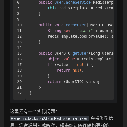
6

public
UserCacheService
(RedisTemplate<S
7

this
.redisTemplate = redisTemplate;

8

    }

9

10

public
void
cacheUser
(UserDTO user)
 {

11

String
key
=
"user:"
 + user.getId()
12

        redisTemplate.opsForValue().set(key
13

    }

14

15

public
 UserDTO 
getUser
(Long userId)
 {

16

Object
value
=
 redisTemplate.opsFor
17

if
 (value == 
null
) {

18

return
null
;

19

        }

20

return
 (UserDTO) value;

21

    }

这里还有一个实际问题：
会带类型信
GenericJackson2JsonRedisSerializer
息，适合通用对象缓存；如果你对缓存结构有强约