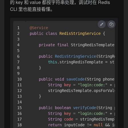
的 key 和 value 都按字符串处理，调试时在 Redis
CLI 里也能直接看懂。
1

@Service
2

public
class
RedisStringService
 {

3

4

private
final
 StringRedisTemplate strin
5

6

public
RedisStringService
(StringRedisTe
7

this
.stringRedisTemplate = stringRe
8

    }

9

10

public
void
saveCode
(String phone, Stri
11

String
key
=
"login:code:"
 + phone;

12

        stringRedisTemplate.opsForValue().s
13

    }

14

15

public
boolean
verifyCode
(String phone,
16

String
key
=
"login:code:"
 + phone;

17

String
code
=
 stringRedisTemplate.o
18

return
 inputCode != 
null
 && inputCo