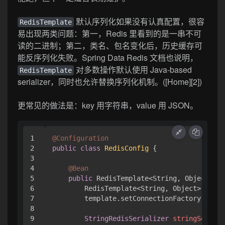
默认序列化如果没有认真配置，很容
RedisTemplate
易出现两类问题：第一，Redis 里看到的是一串不可
读的二进制；第二，类名、包名变化后，历史缓存可
能反序列化失败。Spring Data Redis 文档也说明，
对多数操作默认使用 Java-based
RedisTemplate
serializer，同时也允许替换序列化机制。([Home][2])
更常见的做法是：key 用字符串，value 用 JSON。
1

@Configuration
2

public
class
RedisConfig
 {

3

4

@Bean
5

public
 RedisTemplate<String, Object> 
re
6

        RedisTemplate<String, Object> templ
7

        template.setConnectionFactory(conne
8

9

StringRedisSerializer
stringSeriali