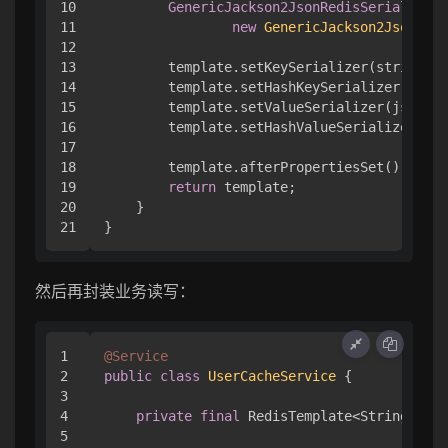
10

GenericJackson2JsonRedisSerializer
11

new
GenericJackson2JsonRedi
12

13

        template.setKeySerializer(stringSer
14

        template.setHashKeySerializer(strin
15

        template.setValueSerializer(jsonSer
16

        template.setHashValueSerializer(jso
17

18

        template.afterPropertiesSet();

19

return
 template;

20

    }

然后再封装业务读写：
1

@Service
2

public
class
UserCacheService
 {

3

4

private
final
 RedisTemplate<String, Obj
5
