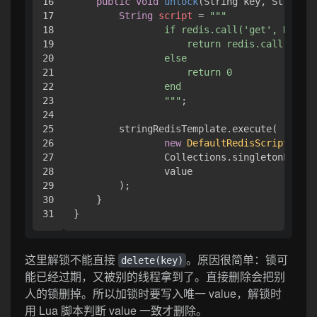
16

public
void
unlock
(String key, String v
17

String
script
=
"""

18

                if redis.call('get', KEYS[1
19

                    return redis.call('del'
20

                else

21

                    return 0

22

                end

23

                """
;

24

25

        stringRedisTemplate.execute(

26

new
DefaultRedisScript
<>(sc
27

                Collections.singletonList(k
28

                value

29

        );

30

    }

这里解锁不能直接
。原因很简单：锁可
delete(key)
能已经过期，又被别的线程拿到了。直接删除会把别
人的锁删掉。所以加锁时要写入唯一 value，解锁时
用 Lua 脚本判断 value 一致才删除。