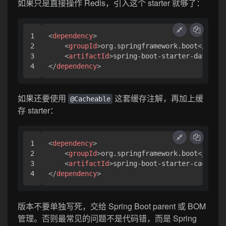
如果只是直接操作 Redis，引入这个 starter 就够了：
1

<
dependency
>
2

<
groupId
>
org.springframework.boot
</
group
3

<
artifactId
>
spring-boot-starter-data-red
</
dependency
>
如果还要使用
这套缓存注解，再加上缓
@Cacheable
存 starter：
1

<
dependency
>
2

<
groupId
>
org.springframework.boot
</
group
3

<
artifactId
>
spring-boot-starter-cache
</
a
</
dependency
>
版本不要单独写死，交给 Spring Boot parent 或 BOM
管理。否则最常见的问题不是代码错，而是 Spring