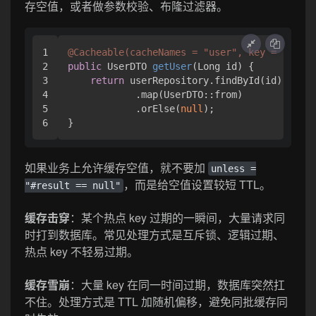
存空值，或者做参数校验、布隆过滤器。
1

@Cacheable(cacheNames = "user", key = "#id",
2

public
 UserDTO 
getUser
(Long id)
 {

3

return
 userRepository.findById(id)

4

            .map(UserDTO::from)

5

            .orElse(
null
);

如果业务上允许缓存空值，就不要加
unless =
，而是给空值设置较短 TTL。
"#result == null"
缓存击穿
：某个热点 key 过期的一瞬间，大量请求同
时打到数据库。常见处理方式是互斥锁、逻辑过期、
热点 key 不轻易过期。
缓存雪崩
：大量 key 在同一时间过期，数据库突然扛
不住。处理方式是 TTL 加随机偏移，避免同批缓存同