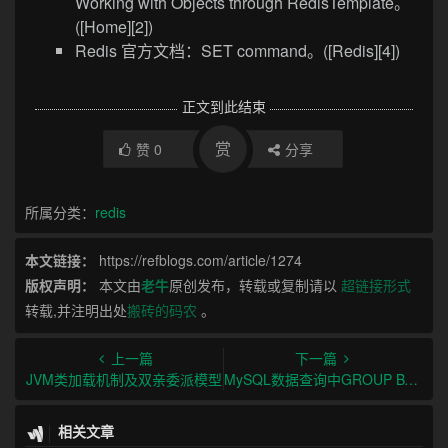
Working with Objects through RedisTemplate。
([Home][2])
Redis 官方文档：SET command。([Redis][4])
正文到此结束
赏
赞
0
分享
所属分类：
redis
本文链接：
https://refblogs.com/article/1274
版权声明：
本文由
老牛
原创发布，转载或复制请以
超链接形式
转载,并注明出处
搬砖的码农
。
上一篇
下一篇
JVM类加载机制及双亲委派模型
MySQL数据查询中GROUP BY的用法与实战详解
相关文章