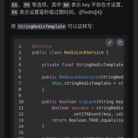
、
等选项，其中
表示 key 不存在才设置，
EX
PX
NX
表示设置毫秒级过期时间。([Redis][4])
PX
用
可以这样写：
StringRedisTemplate
1

@Service
2

public
class
RedisLockService
 {

3

4

private
final
 StringRedisTemplate strin
5

6

public
RedisLockService
(StringRedisTemp
7

this
.stringRedisTemplate = stringRe
8

    }

9

10

public
boolean
tryLock
(String key, Stri
11

Boolean
success
=
 stringRedisTempla
12

                .setIfAbsent(key, value, tt
13

return
 Boolean.TRUE.equals(success)
14

    }

15
