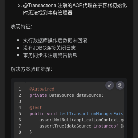
@Transactional注解的AOP代理在子容器初始化
时无法找到事务管理器
表现特征：
执行数据库操作后数据未回滚
没有JDBC连接关闭日志
事务同步未注册警告信息
解决方案验证步骤：
1

@Autowired
2

private
 DataSource dataSource;

3

4

@Test
5

public
void
testTransactionManagerExists
()
 {

6

    assertNotNull(applicationContext.getBean
7

    assertTrue(dataSource 
instanceof
 DataSou