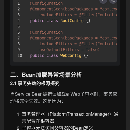
1

@Configuration
2

@ComponentScan(basePackages = "com.example"
3

    excludeFilters = @Filter(Controller.cla
4

public
class
RootConfig
 {}

5

6

@Configuration
7

@ComponentScan(basePackages = "com.example.
8

    includeFilters = @Filter(Controller.cla
9

    useDefaultFilters = false)
public
class
WebConfig
二、Bean加载异常场景分析
2.1 事务失效的根源探究
当Service Bean被错误加载到Web子容器时，事务管
理将完全失效。这是因为：
事务管理器（PlatformTransactionManager）通
常配置在根容器
子容器无法访问父容器的Bean定义