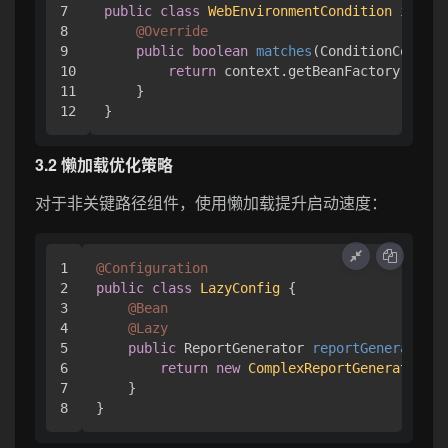
7

public
class
WebEnvironmentCondition
implem
8

@Override
9

public
boolean
matches
(ConditionContext
10

return
 context.getBeanFactory() 
ins
11

    }

3.2 懒加载优化策略
对于非关键路径组件，使用懒加载提升启动速度：
1

@Configuration
2

public
class
LazyConfig
 {

3

@Bean
4

@Lazy
5

public
 ReportGenerator 
reportGenerator
()
6

return
new
ComplexReportGenerator
();
7

    }
