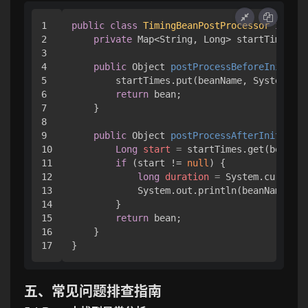
1

public
class
TimingBeanPostProcessor
implem
2

private
 Map<String, Long> startTimes = 
3

4

public
 Object 
postProcessBeforeInitiali
5

        startTimes.put(beanName, System.cur
6

return
 bean;

7

    }

8

9

public
 Object 
postProcessAfterInitializ
10

Long
start
=
 startTimes.get(beanNam
11

if
 (start != 
null
) {

12

long
duration
=
 System.currentT
13

            System.out.println(beanName + 
14

        }

15

return
 bean;

16

    }

五、常见问题排查指南