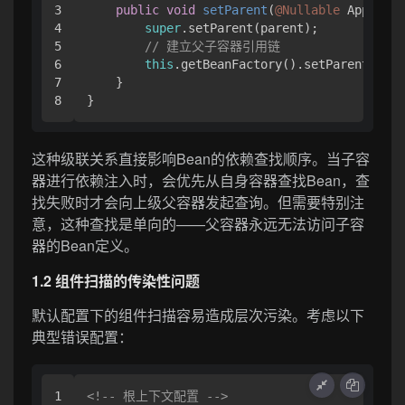
3

public
void
setParent
(
@Nullable
 Applicat
4

super
.setParent(parent);

5

// 建立父子容器引用链
6

this
.getBeanFactory().setParentBeanF
7

    }

这种级联关系直接影响Bean的依赖查找顺序。当子容
器进行依赖注入时，会优先从自身容器查找Bean，查
找失败时才会向上级父容器发起查询。但需要特别注
意，这种查找是单向的——父容器永远无法访问子容
器的Bean定义。
1.2 组件扫描的传染性问题
默认配置下的组件扫描容易造成层次污染。考虑以下
典型错误配置：
1

<!-- 根上下文配置 -->