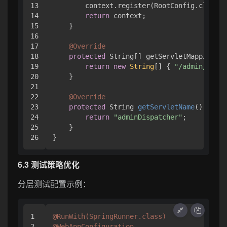
13

        context.register(RootConfig.class);

14

return
 context;

15

    }

16

17

@Override
18

protected
 String[] getServletMappings()
19

return
new
String
[] { 
"/admin/*"
 };

20

    }

21

22

@Override
23

protected
 String 
getServletName
()
 {

24

return
"adminDispatcher"
;

25

    }

6.3 测试策略优化
分层测试配置示例：
1

@RunWith(SpringRunner.class)
2

@WebAppConfiguration