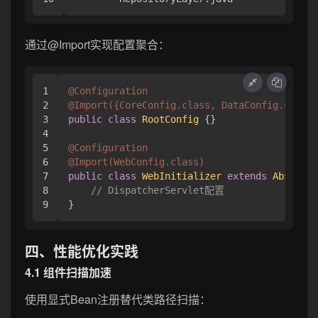
通过@Import实现配置聚合：
1

@Configuration
2

@Import({CoreConfig.class, DataConfig.class}
3

public
class
RootConfig
 {}

4

5

@Configuration
6

@Import(WebConfig.class)
7

public
class
WebInitializer
extends
Abstract
8

// DispatcherServlet配置
四、性能优化实践
4.1 组件扫描加速
使用显式Bean注册替代类路径扫描：