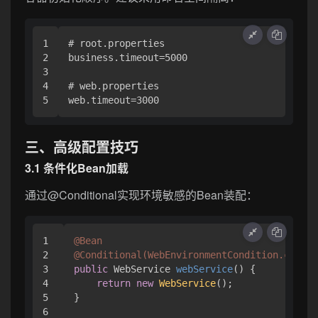
1

# root.properties

2

business.timeout=5000

3

4

# web.properties

三、高级配置技巧
3.1 条件化Bean加载
通过@Conditional实现环境敏感的Bean装配：
1

@Bean
2

@Conditional(WebEnvironmentCondition.class)
3

public
 WebService 
webService
()
 {

4

return
new
WebService
();

5

}

6
