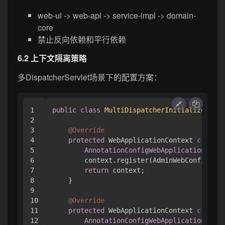
web-ui -> web-api -> service-impl -> domain-
core
禁止反向依赖和平行依赖
6.2 上下文隔离策略
多DispatcherServlet场景下的配置方案：
1

public
class
MultiDispatcherInitializer
ext
2

3

@Override
4

protected
 WebApplicationContext 
createS
5

AnnotationConfigWebApplicationConte
6

        context.register(AdminWebConfig.cla
7

return
 context;

8

    }

9

10

@Override
11

protected
 WebApplicationContext 
createR
12

AnnotationConfigWebApplicationConte