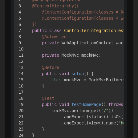
3

@ContextHierarchy({

4

    @ContextConfiguration(classes = RootCon
5

    @ContextConfiguration(classes = WebConf
6

})
7

public
class
ControllerIntegrationTest
 {

8

@Autowired
9

private
 WebApplicationContext wac;

10

11

private
 MockMvc mockMvc;

12

13

@Before
14

public
void
setup
()
 {

15

this
.mockMvc = MockMvcBuilders.webA
16

    }

17

18

@Test
19

public
void
testHomePage
()
throws
 Excep
20

        mockMvc.perform(get(
"/"
))

21

            .andExpect(status().isOk())

22

            .andExpect(view().name(
"home"
))
23

    }
