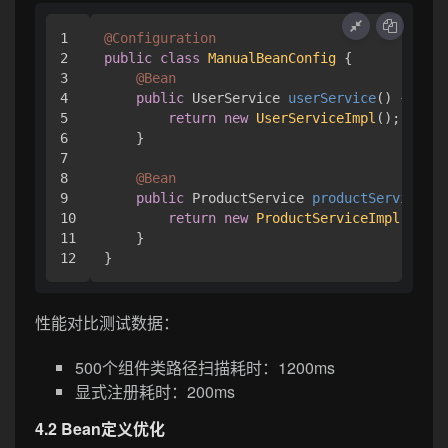
1

@Configuration
2

public
class
ManualBeanConfig
 {

3

@Bean
4

public
 UserService 
userService
()
 {

5

return
new
UserServiceImpl
();

6

    }

7

8

@Bean
9

public
 ProductService 
productService
()
 
10

return
new
ProductServiceImpl
();

11

    }

性能对比测试数据：
500个组件类路径扫描耗时：1200ms
显式注册耗时：200ms
4.2 Bean定义优化