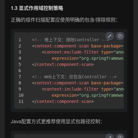
1.3 显式作用域控制策略
正确的组件扫描配置应使用明确的包含/排除规则：
1

<!-- 根上下文：排除Controller -->
2

<
context:component-scan
base-package
=
"com.e
3

<
context:exclude-filter
type
=
"annotatio
4

expression
=
"org.springframework.ste
5

</
context:component-scan
>
6

7

<!-- Web上下文：仅包含Controller -->
8

<
context:component-scan
base-package
=
"com.e
9

<
context:include-filter
type
=
"annotatio
10

expression
=
"org.springframework.ste
</
context:component-scan
>
Java配置方式更推荐使用显式包路径控制：