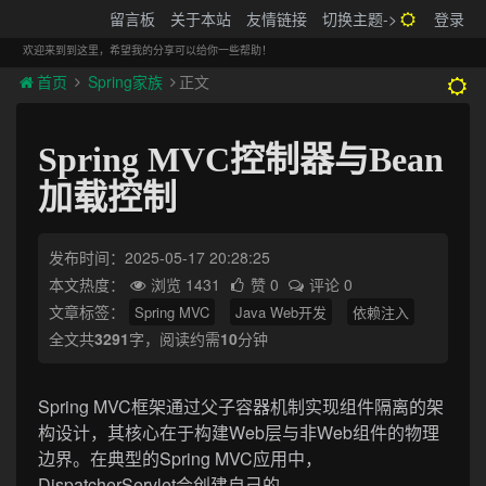
搬砖的码农
留言板
关于本站
友情链接
切换主题->
登录
Tog
navi
欢迎来到到这里，希望我的分享可以给你一些帮助！
首页
Spring家族
正文
Spring MVC控制器与Bean
加载控制
发布时间：2025-05-17 20:28:25
本文热度：
浏览 1431
赞 0
评论 0
文章标签：
Spring MVC
Java Web开发
依赖注入
全文共
3291
字，阅读约需
10
分钟
Spring MVC框架通过父子容器机制实现组件隔离的架
构设计，其核心在于构建Web层与非Web组件的物理
边界。在典型的Spring MVC应用中，
DispatcherServlet会创建自己的