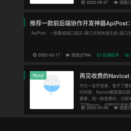
2023-08-27
浏览(1
推荐一款前后端协作开发神器ApiPost：P
ApiPost：一款集成接口调试+接口文档快速生成+接口
2022-03-17
浏览(2794)
后端技术
再见收费的Navic
Mysql
作为一名开发者，免不了要
时间里，Navicat都是
磨着，找一款免费的，功能和N
了DBeaver，试用完后体验
2022-03-09
浏览(2
跨平台的数据库管理工具，支持