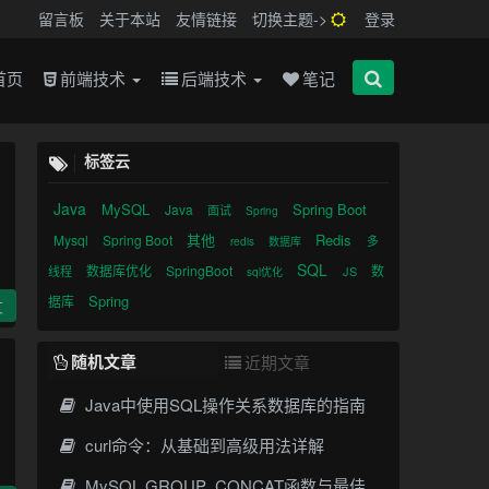
留言板
关于本站
友情链接
切换主题->
登录
首页
前端技术
后端技术
笔记
标签云
Java
MySQL
Spring Boot
Java
面试
Spring
其他
Redis
Mysql
Spring Boot
多
redis
数据库
SQL
数据库优化
SpringBoot
数
线程
JS
sql优化
Spring
据库
文
随机文章
近期文章
Java中使用SQL操作关系数据库的指南
curl命令：从基础到高级用法详解
MySQL GROUP_CONCAT函数与最佳实践