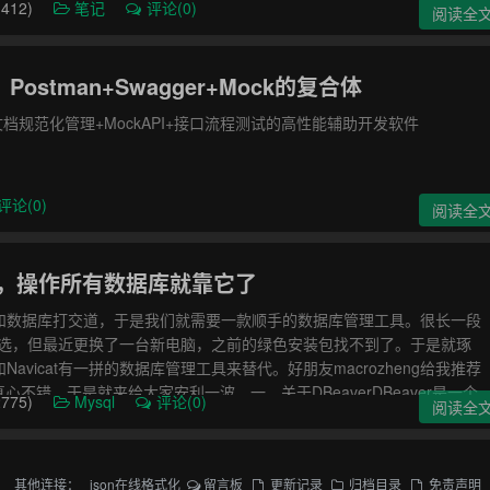
412)
笔记
评论(0)
阅读全
ostman+Swagger+Mock的复合体
文档规范化管理+MockAPI+接口流程测试的高性能辅助开发软件
评论(0)
阅读全
at，操作所有数据库就靠它了
和数据库打交道，于是我们就需要一款顺手的数据库管理工具。很长一段
我的首选，但最近更换了一台新电脑，之前的绿色安装包找不到了。于是就琢
avicat有一拼的数据库管理工具来替代。好朋友macrozheng给我推荐
真心不错，于是就来给大家安利一波。一、关于DBeaverDBeaver是一个
775)
Mysql
评论(0)
阅读全
Windows、Linux和macOS。它有两个版本，企业版和社
其他连接：
json在线格式化
留言板
更新记录
归档目录
免责声明