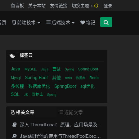
留言板
关于本站
友情链接
切换主题->
登录
首页
前端技术
后端技术
笔记
标签云
Java
面试
MySQL
Spring Boot
Java
Spring
Spring Boot
其他
Mysql
Redis
redis
数据库
多线程
数据库优化
SpringBoot
sql优化
为什么先理解“线程池类型”而不是直接记 API
SQL
数据库
JS
Spring
线程池的核心组成
1. corePoolSize
相关文章
近期文章
2. maximumPoolSize
深入 ThreadLocal：原理、应用场景及面试考点全指南
3. keepAliveTime
Java线程池的使用与ThreadPoolExecutor详解
4. workQueue