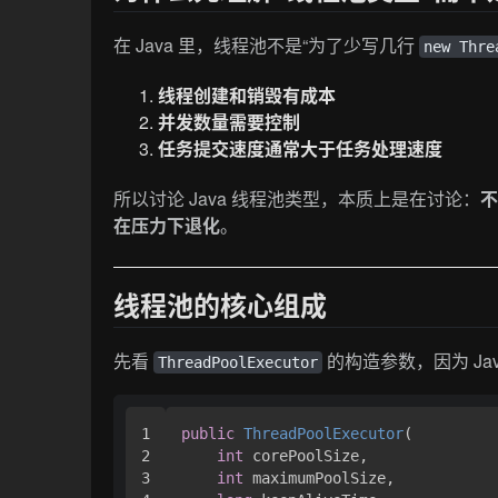
在 Java 里，线程池不是“为了少写几行
new Thre
线程创建和销毁有成本
并发数量需要控制
任务提交速度通常大于任务处理速度
所以讨论 Java 线程池类型，本质上是在讨论：
在压力下退化
。
线程池的核心组成
先看
的构造参数，因为 J
ThreadPoolExecutor
1

public
ThreadPoolExecutor
(

2

int
 corePoolSize,

3

int
 maximumPoolSize,
