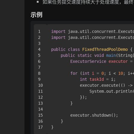
如果任务提交速度持续大于处理速度，最
示例
1

import
2

import
 java.util.concurrent.Executo
3

4

public
class
FixedThreadPoolDemo
 {

5

public
static
void
main
(String
6

ExecutorService
executor
=
7

8

for
 (
int
i
=
0
; i < 
10
; i++
9

int
taskId
=
 i;

10

            executor.execute(() -> 
11

                System.out.println
12

            });

13

        }

14

15

        executor.shutdown();

16

    }
