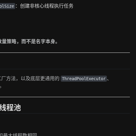
：创建非核心线程执行任务
olSize
数量策略，而不是名字本身。
工厂方法，以及底层更通用的
、
ThreadPoolExecutor
。
大小线程池
和最大线程数相同。