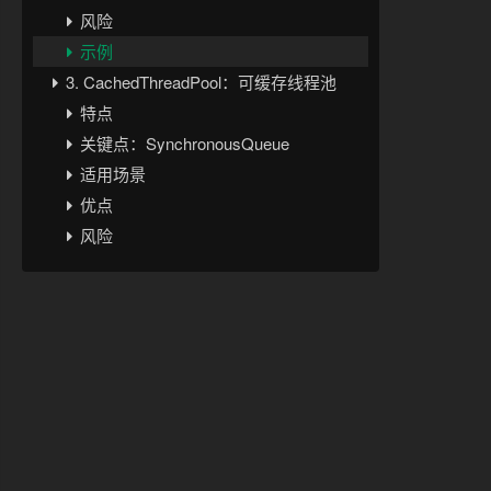
风险
示例
3. CachedThreadPool：可缓存线程池
特点
关键点：SynchronousQueue
适用场景
优点
风险
示例
4. ScheduledThreadPool：定时线程池
特点
常见方法
延迟执行
固定频率执行
固定延迟执行
scheduleAtFixedRate 和 scheduleWithFixedDelay 的区别