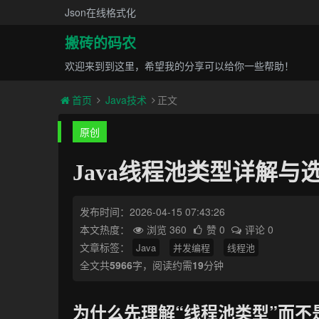
Json在线格式化
搬砖的码农
欢迎来到到这里，希望我的分享可以给你一些帮助！
首页
Java技术
正文
原创
Java线程池类型详解与
发布时间：2026-04-15 07:43:26
本文热度：
浏览 360
赞 0
评论 0
文章标签：
Java
并发编程
线程池
全文共
5966
字，阅读约需
19
分钟
为什么先理解“线程池类型”而不是