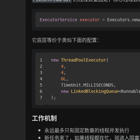
ExecutorService
executor
=
 Executors.new
它底层等价于类似下面的配置：
1

new
ThreadPoolExecutor
(

2

4
,

3

4
,

4

0L
,

5

    TimeUnit.MILLISECONDS,

6

new
LinkedBlockingQueue
<Runnable
工作机制
永远最多只有固定数量的线程并发执行
新任务来了，如果线程都在忙，就进入阻塞