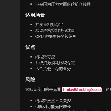
不会因为压力大而继续扩容线程
适用场景
并发量相对稳定
希望严格控制线程数量
CPU 密集型任务较常见
优点
线程数可控
系统资源消耗比较稳定
适合负载平稳的业务
风险
它默认使用的是
无界
。这
LinkedBlockingQueue
线程数虽然不会失控
但
队列可能无限增长