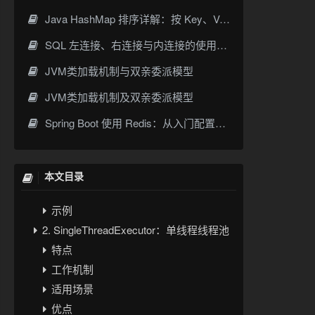
5. threadFactory
Java HashMap 排序详解：按 Key、Value 排序的几种常见写法
6. RejectedExecutionHandler
SQL 左连接、右连接与内连接的使用与区别
线程池执行任务的基本流程
JVM类加载机制与双亲委派模型
Java 常见线程池类型
1. FixedThreadPool：固定大小线程池
JVM类加载机制及双亲委派模型
特点
Spring Boot 使用 Redis：从入门配置到缓存实战
工作机制
适用场景
优点
本文目录
风险
示例
2. SingleThreadExecutor：单线程线程池
特点
工作机制
适用场景
优点