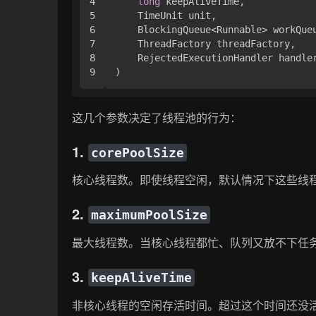
4

long
 keepAliveTime,

5

    TimeUnit unit,

6

    BlockingQueue<Runnable> workQueu
7

    ThreadFactory threadFactory,

8

    RejectedExecutionHandler handler
)
这几个参数决定了线程池的行为：
1.
corePoolSize
核心线程数。即使线程空闲，默认情况下这些线
2.
maximumPoolSize
最大线程数。当核心线程都忙、队列又放不下任
3.
keepAliveTime
非核心线程的空闲存活时间。超过这个时间还没