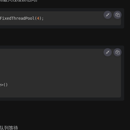
FixedThreadPool(
4
>()

队列等待