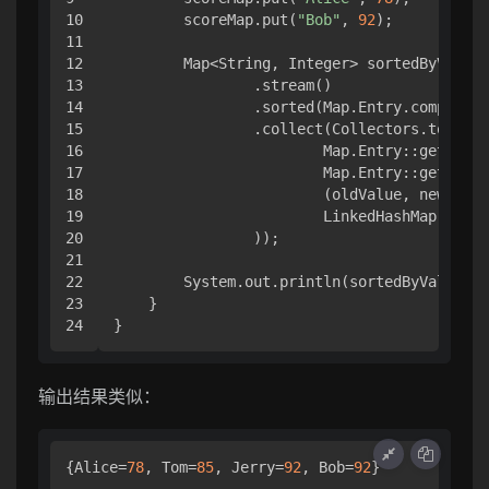
10

        scoreMap.put(
"Bob"
, 
92
);

11

12

        Map<String, Integer> sortedByValue 
13

                .stream()

14

                .sorted(Map.Entry.comparing
15

                .collect(Collectors.toMap(

16

                        Map.Entry::getKey,

17

                        Map.Entry::getValue
18

                        (oldValue, newValue
19

                        LinkedHashMap::
new
20

                ));

21

22

        System.out.println(sortedByValue);

23

    }

输出结果类似：
{Alice=
78
, Tom=
85
, Jerry=
92
, Bob=
92