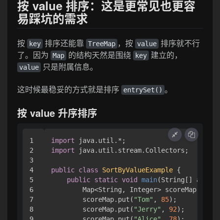
按 value 排序：这是更常见也更容
易踩坑的需求
按
排序还能靠
，按
排序就不行
key
TreeMap
value
了。因为
的结构天然是围绕
建立的，
Map
key
只是附属信息。
value
这时候最稳妥的方式就是排序
。
entrySet()
按 value 升序排序
1

import
2

import
 java.util.stream.Collectors;

3

4

public
class
SortByValueExample
 {

5

public
static
void
main
(String[] args)
 
6

        Map<String, Integer> scoreMap = 
new
7

        scoreMap.put(
"Tom"
, 
85
);

8

        scoreMap.put(
"Jerry"
, 
92
);

9

        scoreMap.put(
"Alice"
, 
78
);
