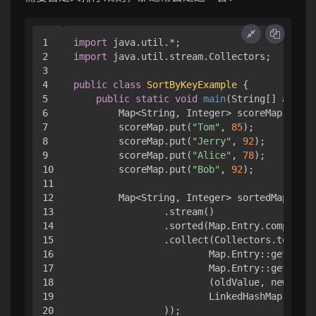
1

import
2

import
 java.util.stream.Collectors;

3

4

public
class
SortByKeyExample
 {

5

public
static
void
main
(String[] args)
 
6

        Map<String, Integer> scoreMap = 
new
7

        scoreMap.put(
"Tom"
, 
85
);

8

        scoreMap.put(
"Jerry"
, 
92
);

9

        scoreMap.put(
"Alice"
, 
78
);

10

        scoreMap.put(
"Bob"
, 
92
);

11

12

        Map<String, Integer> sortedMap = sc
13

                .stream()

14

                .sorted(Map.Entry.comparing
15

                .collect(Collectors.toMap(

16

                        Map.Entry::getKey,

17

                        Map.Entry::getValue
18

                        (oldValue, newValue
19

                        LinkedHashMap::
new
20

                ));
