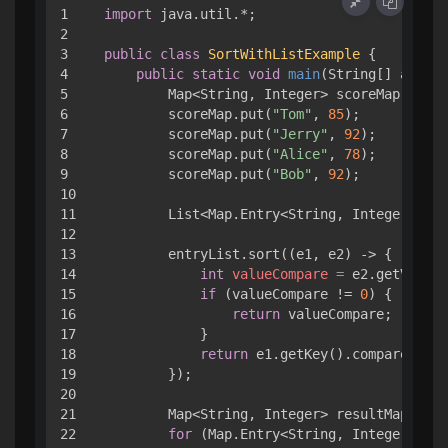
1

import
 java.util.*;

2

3

public
class
SortWithListExample
 {

4

public
static
void
main
(String[] args)
 
5

        Map<String, Integer> scoreMap = 
new
6

        scoreMap.put(
"Tom"
, 
85
);

7

        scoreMap.put(
"Jerry"
, 
92
);

8

        scoreMap.put(
"Alice"
, 
78
);

9

        scoreMap.put(
"Bob"
, 
92
);

10

11

        List<Map.Entry<String, Integer>> en
12

13

        entryList.sort((e1, e2) -> {

14

int
valueCompare
=
 e2.getValue(
15

if
 (valueCompare != 
0
) {

16

return
 valueCompare;

17

            }

18

return
 e1.getKey().compareTo(e2
19

        });

20

21

        Map<String, Integer> resultMap = 
ne
22

for
 (Map.Entry<String, Integer> ent