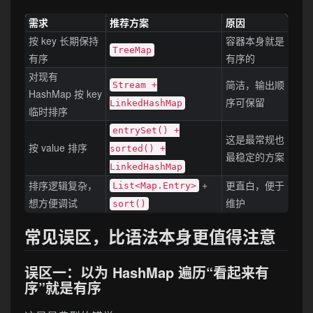
需求
推荐方案
原因
按 key 长期保持
容器本身就是
TreeMap
有序
有序的
对现有
简洁，输出顺
Stream +
HashMap 按 key
序可保留
LinkedHashMap
临时排序
entrySet() +
这是最常规也
按 value 排序
sorted() +
最稳定的方案
LinkedHashMap
+
排序逻辑复杂，
更直白，便于
List<Map.Entry>
想方便调试
维护
sort()
常见误区，比语法本身更值得注意
误区一：以为 HashMap 遍历“看起来有
序”就是有序