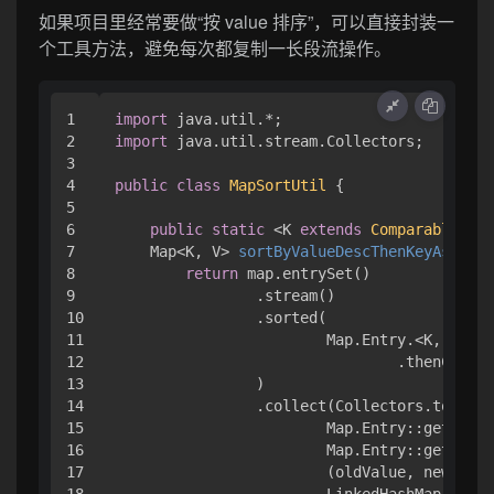
如果项目里经常要做“按 value 排序”，可以直接封装一
个工具方法，避免每次都复制一长段流操作。
1

import
2

import
 java.util.stream.Collectors;

3

4

public
class
MapSortUtil
 {

5

6

public
static
 <K 
extends
Comparable
<? 
s
7

    Map<K, V> 
sortByValueDescThenKeyAsc
(Map
8

return
 map.entrySet()

9

                .stream()

10

                .sorted(

11

                        Map.Entry.<K, V>com
12

                                .thenCompar
13

                )

14

                .collect(Collectors.toMap(

15

                        Map.Entry::getKey,

16

                        Map.Entry::getValue
17

                        (oldValue, newValue