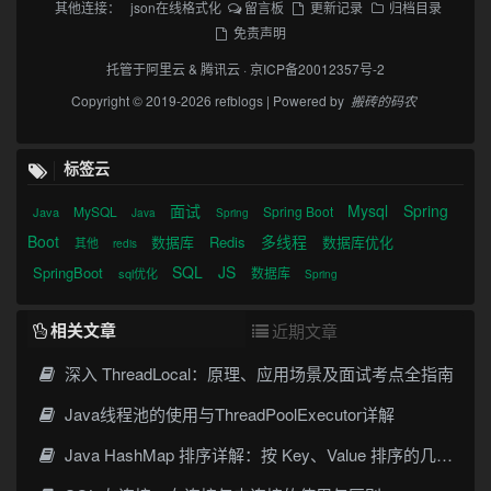
其他连接：
json在线格式化
留言板
更新记录
归档目录
免责声明
托管于
阿里云
&
腾讯云
·
京ICP备20012357号-2
Copyright © 2019-2026 refblogs | Powered by
搬砖的码农
标签云
面试
Mysql
Spring
MySQL
Spring Boot
Java
Java
Spring
Boot
多线程
数据库
Redis
数据库优化
其他
redis
SQL
JS
SpringBoot
数据库
sql优化
Spring
相关文章
近期文章
深入 ThreadLocal：原理、应用场景及面试考点全指南
Java线程池的使用与ThreadPoolExecutor详解
Java HashMap 排序详解：按 Key、Value 排序的几种常见写法