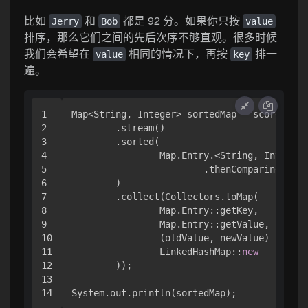
比如
和
都是 92 分。如果你只按
Jerry
Bob
value
排序，那么它们之间的先后次序不够直观。很多时候
我们会希望在
相同的情况下，再按
排一
value
key
遍。
1

Map<String, Integer> sortedMap = scoreMap.e
2

        .stream()

3

        .sorted(

4

                Map.Entry.<String, Integer>
5

                        .thenComparing(Map.
6

        )

7

        .collect(Collectors.toMap(

8

                Map.Entry::getKey,

9

                Map.Entry::getValue,

10

                (oldValue, newValue) -> old
11

                LinkedHashMap::
new
12

        ));

13
