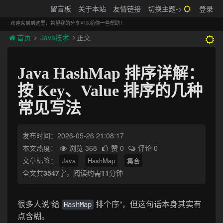
搬砖的码农
留言板
关于本站
友情链接
切换主题->
登录
Tog
navi
欢迎来到到这里，希望我的分享可以给你一些帮助！
首页
Java技术
正文
Java HashMap 排序详解：
按 Key、Value 排序的几种
常见写法
发布时间：2026-05-26 21:08:17
本文热度：
浏览 368
赞 0
评论 0
文章标签：
Java
HashMap
集合
全文共
3547
字，阅读约需
11
分钟
很多人说“给
排个序”，但这句话本身其实有
HashMap
点含糊。