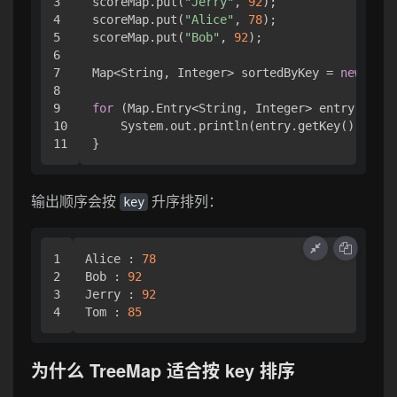
3

scoreMap.put(
"Jerry"
, 
92
);

4

scoreMap.put(
"Alice"
, 
78
);

5

scoreMap.put(
"Bob"
, 
92
);

6

7

Map<String, Integer> sortedByKey = 
new
Tree
8

9

for
 (Map.Entry<String, Integer> entry : sor
10

    System.out.println(entry.getKey() + 
" :
输出顺序会按
升序排列：
key
1

Alice : 
78
2

Bob : 
92
3

Jerry : 
92
Tom : 
85
为什么 TreeMap 适合按 key 排序