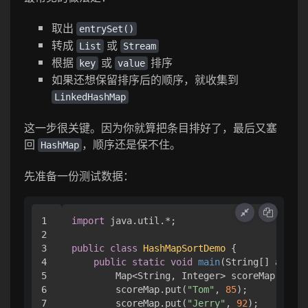
取出
entrySet()
转成
或
List
Stream
根据
或
排序
key
value
如果还想保留排序后的顺序，就收集到
LinkedHashMap
这一步很关键。因为你就算把条目排好了，最后又塞
回
，顺序还是保不住。
HashMap
先准备一份测试数据：
1

import
 java.util.*;

2

3

public
class
HashMapSortDemo
 {

4

public
static
void
main
(String[] args)
 
5

        Map<String, Integer> scoreMap = 
new
6

        scoreMap.put(
"Tom"
, 
85
);

7

        scoreMap.put(
"Jerry"
, 
92
);
