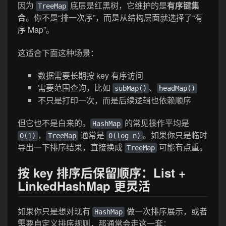
因为
底层是红黑树，它维护的是
有序键集
TreeMap
合
。你不是“排一次序”，而是从结构层面就选择了“有
序 Map”。
这适合下面这种场景：
数据需要长期按 key 有序访问
需要范围查询，比如
、
subMap()
headMap()
不只是打印一次，而是后续逻辑也依赖顺序
但它也不是白来的。
的常见操作平均是
HashMap
，
通常是
。如果你只是临时
O(1)
TreeMap
O(log n)
导出一下排序结果，直接换成
可能有点重。
TreeMap
按 key 排序后保留顺序：List +
LinkedHashMap 更灵活
如果你只是想对现有
做一次排序展示，或者
HashMap
需要自定义排序规则，那通常会走这一套：