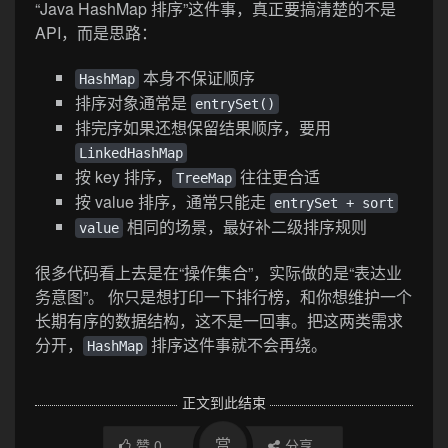
“Java HashMap 排序”这件事，真正要搞清楚的不是
API，而是思路：
本身不保证顺序
HashMap
排序对象通常是
entrySet()
排完序如果还想保留结果顺序，要用
LinkedHashMap
按 key 排序，
往往更合适
TreeMap
按 value 排序，通常只能走
entrySet + sort
相同的场景，最好补二级排序规则
value
很多代码看上去是在“操作集合”，实际做的是“表达业
务意图”。 你只是想打印一下排行榜，和你想维护一个
长期有序的数据结构，这不是一回事。把这两类需求
分开，
排序这件事就不会再绕。
HashMap
正文到此结束
赏
赞
0
分享