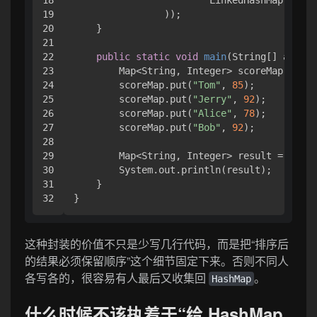
18

                        LinkedHashMap::
new
19

                ));

20

    }

21

22

public
static
void
main
(String[] args)
 
23

        Map<String, Integer> scoreMap = 
new
24

        scoreMap.put(
"Tom"
, 
85
);

25

        scoreMap.put(
"Jerry"
, 
92
);

26

        scoreMap.put(
"Alice"
, 
78
);

27

        scoreMap.put(
"Bob"
, 
92
);

28

29

        Map<String, Integer> result = sortB
30

        System.out.println(result);

31

    }

这种封装的价值不只是少写几行代码，而是把“排序后
的结果必须保留顺序”这个细节固定下来。否则不同人
各写各的，很容易有人最后又收集回
。
HashMap
什么时候不该执着于“给 HashMap