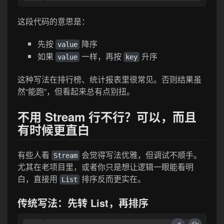
这段代码的意思是：
先按
降序
value
如果
一样，再按
升序
value
key
这种写法在排行榜、统计报表里很常见。否则结果虽
然“能跑”，但看起来总有点别扭。
不用 Stream 行不行？可以，而且
有时候更直白
有些人看
会觉得写法优雅，但调试不顺手。
Stream
尤其在老项目里，或者你只是想让逻辑一眼能看明
白，直接用
排序反而更实在。
List
传统写法：先转 List，再排序