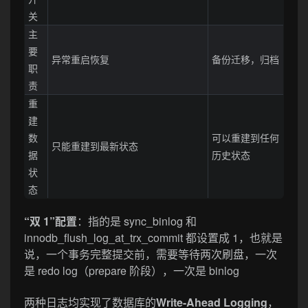
关
主
要
异常重启恢复
备份迁移，归档
职
责
重
建
数
可以重建到任何
只能重建到最新状态
据
历史状态
状
态
“双 1”配置
：指的是 sync_binlog 和
innodb_flush_log_at_trx_commit 都设置成 1，也就是
说，一个事务完整提交前，需要等待两次刷盘，一次
是 redo log（prepare 阶段），一次是 binlog
两种日志均实现了数据库的
Write-Ahead Logging
，