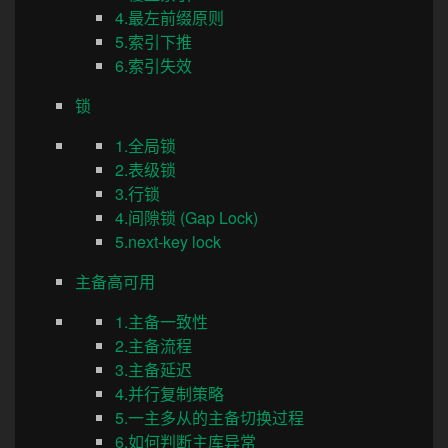
4.最左前缀原则
5.索引下推
6.索引失效
锁
1.全局锁
2.表级锁
3.行锁
4.间隙锁 (Gap Lock)
5.next-key lock
主备高可用
1.主备一致性
2.主备流程
3.主备延迟
4.并行复制策略
5.一主多从的主备切换过程
6.如何判断主库异常