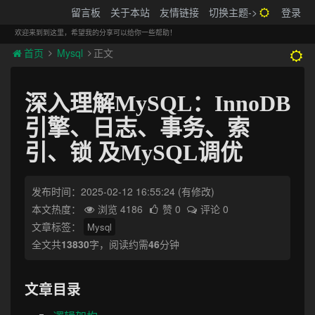
搬砖的码农
留言板
关于本站
友情链接
切换主题->
登录
Tog
navi
欢迎来到到这里，希望我的分享可以给你一些帮助！
首页
Mysql
正文
深入理解MySQL：InnoDB
引擎、日志、事务、索
引、锁 及MySQL调优
发布时间：2025-02-12 16:55:24
(有修改)
本文热度：
浏览 4186
赞 0
评论 0
文章标签：
Mysql
全文共
13830
字，阅读约需
46
分钟
文章目录