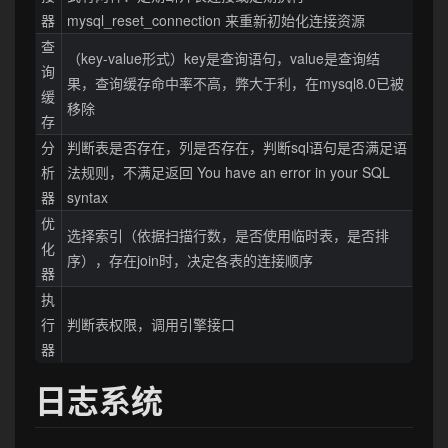
器
mysql_reset_connection 来重新初始化连接资源
查
（key-value形式）key是查询语句，value是查询结
询
果，查询缓存命中率不高，弊大于利，在mysql8.0已被
缓
移除
存
分
判断表是否存在，列是否存在，判断sql语句是否满足语
析
法规则，不满足返回 You have an error in your SQL
器
syntax
优
选择索引（依据扫描行数，是否使用临时表，是否排
化
序），存在join时，决定各表的连接顺序
器
执
行
判断表权限，调用引擎接口
器
日志系统