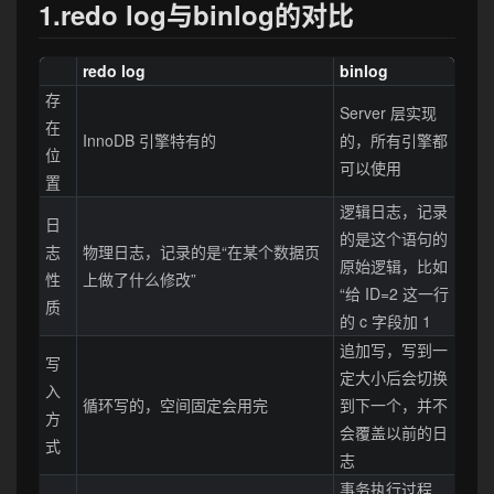
1.redo log与binlog的对比
redo log
binlog
存
Server 层实现
在
InnoDB 引擎特有的
的，所有引擎都
位
可以使用
置
逻辑日志，记录
日
的是这个语句的
志
物理日志，记录的是“在某个数据页
原始逻辑，比如
性
上做了什么修改”
“给 ID=2 这一行
质
的 c 字段加 1
追加写，写到一
写
定大小后会切换
入
循环写的，空间固定会用完
到下一个，并不
方
会覆盖以前的日
式
志
事务执行过程