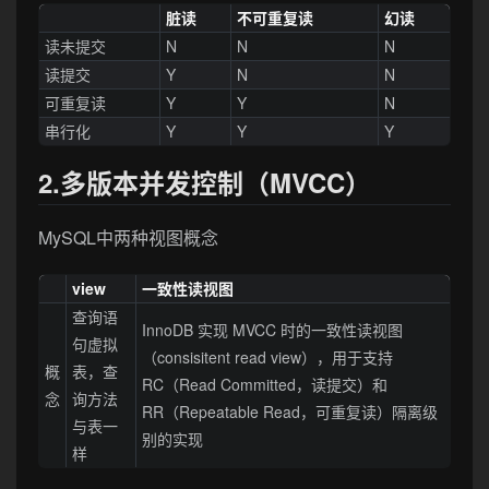
脏读
不可重复读
幻读
读未提交
N
N
N
读提交
Y
N
N
可重复读
Y
Y
N
串行化
Y
Y
Y
2.多版本并发控制（MVCC）
MySQL中两种视图概念
view
一致性读视图
查询语
InnoDB 实现 MVCC 时的一致性读视图
句虚拟
（consisitent read view），用于支持
概
表，查
RC（Read Committed，读提交）和
念
询方法
RR（Repeatable Read，可重复读）隔离级
与表一
别的实现
样