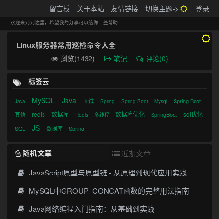
搬砖的码农
留言板
关于本站
友情链接
切换主题->
登录
Tog
navi
欢迎来到到这里，希望我的分享可以给你一些帮助！
Linux服务器常用巡检命令大全
浏览(1432)
笔记
评论(0)
标签云
MySQL
Java
面试
Spring Boot
Java
Spring
Spring Boot
Mysql
redis
数据库
数据库优化
sql优化
其他
SpringBoot
Redis
多线程
JS
SQL
数据库
Spring
随机文章
近期文章
JavaScript原型与原型链 - 从原理到现代应用实践
MySQL中GROUP_CONCAT函数的完整用法指南
Java网络编程入门指南：从基础到实践