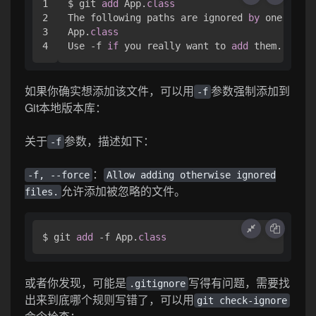
1

$ git 
add
 App.
class
2

The following paths are ignored 
by
 one of yo
3

App.
class
Use -f 
if
 you really want to 
add
 them.
如果你确实想添加该文件，可以用
参数强制添加到
-f
Git本地版本库：
关于
参数，描述如下：
-f
：
-f, --force
Allow adding otherwise ignored
允许添加被忽略的文件。
files.
$ git 
add
 -f App.
class
或者你发现，可能是
写得有问题，需要找
.gitignore
出来到底哪个规则写错了，可以用
git check-ignore