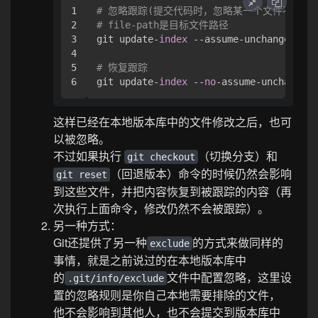
1

# 忽略跟踪(提交代码时，忽略某一个文件不提交
2

# file-path是目标文件路径 
3

git update-
index
 --assume-unchanged fil
4

5

# 恢复跟踪
git update-
index
 --
no
-assume-unchanged 
这样已经在本地版本库中的文件修改之后，也可
以被忽略。
不过如果执行
（切换分支）和
git checkout
（回退版本）命令的时候仍然会影响
git reset
到这些文件，并把内容恢复到被跟踪的内容（再
次执行上面命令，修改仍然不会被跟踪）。
另一种方式：
Git还提供了另一种
的方式来做同样的
exclude
事情，就是之前说过的在本地版本库中
的
文件中配置忽略，这里设
.git/info/exclude
置的忽略规则是你自己本地需要排除的文件，
他不会影响到其他人，也不会提交到版本库中