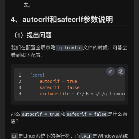
去。
4、autocrlf和safecrlf参数说明
（1）提出问题
我们在配置全局忽略
文件的时候，可能会
.gitconfig
看到如下配置：
1

[core]
2

autocrlf
 = 
true
3

safecrlf
 = 
false
excludesfile
 = C:/Users/L/gitignore_glob
那么
和
是什么意
autocrlf = true
safecrlf = false
思？
是Linux系统下的换行符，而
是Windows系统
LF
CRLF