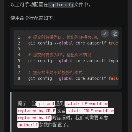
以上可手动配置在
文件中，
.gitconfig
使用命令行配置如下：
1

# 提交时转换为LF，检出时转换为CRLF
2

git config --
global
 core.autocrlf 
true
3

4

# 提交时转换为LF，检出时不转换
5

git config --
global
 core.autocrlf input 

6

7

# 提交检出均不转换换行格式
git config --
global
 core.autocrlf 
false
提示：当
遇到
git add
fatal: LF would be
或者
replaced by CRLF
fatal: CRLF would be
的错误时，我们就需要考虑
replaced by LF
参数的配置了。
autocrlf