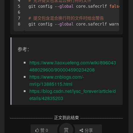
4

# 允许提交包含混合换行符的文件
5

git config --
global
 core.safecrlf 
false
6

7

# 提交包含混合换行符的文件时给出警告
git config --
global
 core.safecrlf warn
参考：
https://www.liaoxuefeng.com/wiki/896043
488029600/900004590234208
https://www.cnblogs.com/-
mrl/p/13885115.html
https://blog.csdn.net/lysc_forever/article/d
etails/42835203
正文到此结束
赏
赞
0
分享