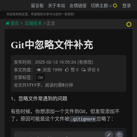
搬砖的码农
留言板
关于本站
友情链接
切换主题->
登录
Tog
navi
欢迎来到到这里，希望我的分享可以给你一些帮助！
首页
后端技术
正文
Git中忽略文件补充
发布时间：2025-02-12 16:55:24
(有修改)
本文热度：
浏览 1999
赞 0
评论 0
文章标签：
Git
全文共
1711
字，阅读约需
5
分钟
1、忽略文件常遇到的问题
有些时候，你想添加一个文件到Git，但发现添加不
了，原因可能是这个文件被
忽略了：
.gitignore