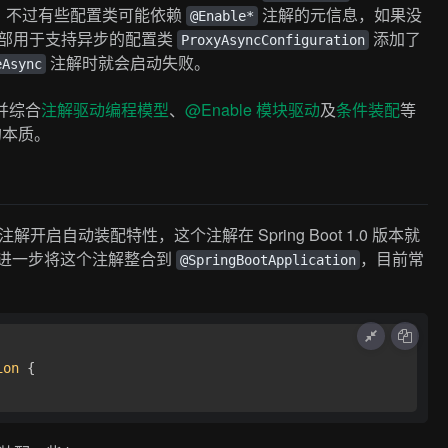
。不过有些配置类可能依赖
注解的元信息，如果没
@Enable*
 内部用于支持异步的配置类
添加了
ProxyAsyncConfiguration
注解时就会启动失败。
eAsync
并综合
注解驱动编程模型
、
@Enable 模块驱动
及
条件装配
等
配的本质。
注解开启自动装配特性，这个注解在 Spring Boot 1.0 版本就
简化配置进一步将这个注解整合到
，目前常
@SpringBootApplication
ion
 { 
