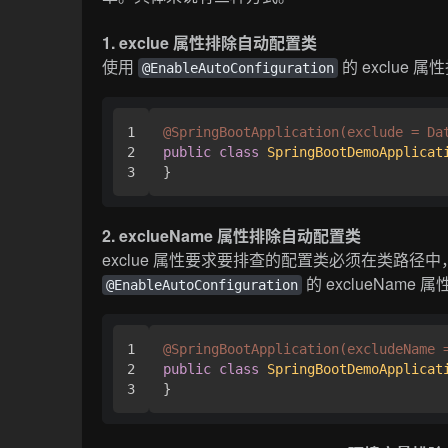
1. exclue 属性排除自动配置类
使用
的 exclue
@EnableAutoConfiguration
1

@SpringBootApplication(exclude = Da
2

public
class
SpringBootDemoApplicat
}
2. exclueName 属性排除自动配置类
exclue 属性要求要排查的配置类必须在类路
的 exclueNam
@EnableAutoConfiguration
1

@SpringBootApplication(excludeName 
2

public
class
SpringBootDemoApplicat
}