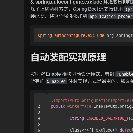
3. spring.autoconfigure.exclude 环境变
除了上述两种方式，Spring Boot 还支持使用
spr
装配类，将这个属性添加到
application.proper
spring.autoconfigure.exclude
=org.springf
自动装配实现原理
按照 @Enable 模块驱动设计模式，看到
@Enabl
所有的
注解实现方式是通用的。那么
@Enable*
1

@Import(AutoConfigurationImportSel
2

public
@interface
 EnableAutoConfigu
3

4

String
ENABLED_OVERRIDE_PR
5

6

	Class<?>[] exclude() 
defau