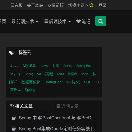
留言板
关于本站
友情链接
切换主题->
登录
首页
前端技术
后端技术
笔记
标签云
MySQL
Java
面试
Java
Spring
Spring Boot
其他
多
Mysql
redis
Spring Boot
数据库
Redis
线程
sql优化
数据库优化
SpringBoot
SQL
JS
数据库
Spring
相关文章
近期文章
Spring 中 @PostConstruct 与 @PreDestroy 的完整与实战
Spring Boot集成Quartz定时任务实战 | Cron表达式详解