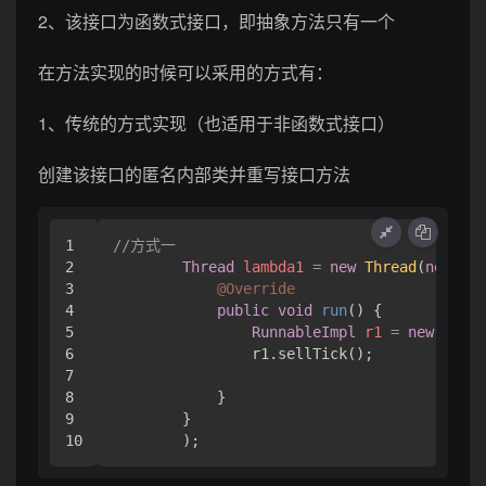
2、该接口为函数式接口，即抽象方法只有一个
在方法实现的时候可以采用的方式有：
1、传统的方式实现（也适用于非函数式接口）
创建该接口的匿名内部类并重写接口方法
1

//方式一
2

Thread
lambda1
=
new
Thread
(
new
Run
3

@Override
4

public
void
run
()
 {

5

RunnableImpl
r1
=
new
Runna
6

                r1.sellTick();

7

8

            }

9

        }

        );