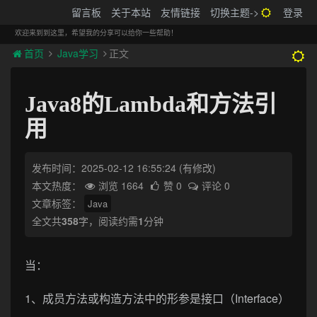
搬砖的码农
留言板
关于本站
友情链接
切换主题->
登录
Tog
navi
欢迎来到到这里，希望我的分享可以给你一些帮助！
首页
Java学习
正文
Java8的Lambda和方法引
用
发布时间：2025-02-12 16:55:24
(有修改)
本文热度：
浏览 1664
赞 0
评论 0
文章标签：
Java
全文共
358
字，阅读约需
1
分钟
当：
1、成员方法或构造方法中的形参是接口（Interface）