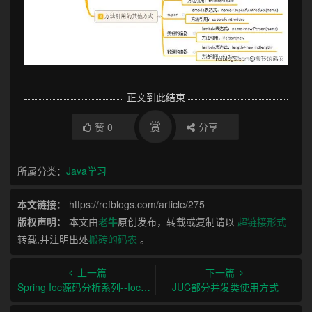
正文到此结束
赏
赞
0
分享
所属分类：
Java学习
本文链接：
https://refblogs.com/article/275
版权声明：
本文由
老牛
原创发布，转载或复制请以
超链接形式
转载,并注明出处
搬砖的码农
。
上一篇
下一篇
Spring Ioc源码分析系列--Ioc容器BeanFactoryPostProcessor后置处理器分析
JUC部分并发类使用方式