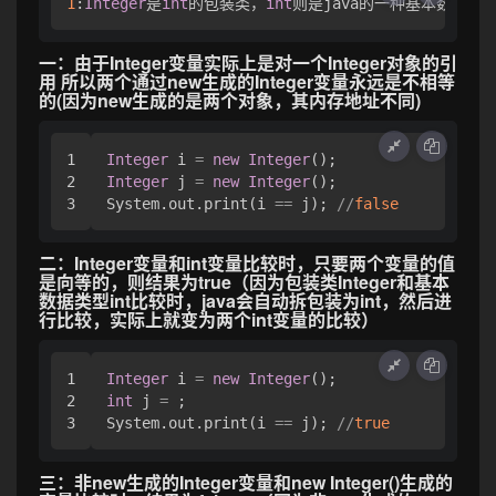
1
:
Integer
是
int
的包装类，
int
则是java的一种基本数据类型
一：由于Integer变量实际上是对一个Integer对象的引
用 所以两个通过new生成的Integer变量永远是不相等
的(因为new生成的是两个对象，其内存地址不同)
1

Integer
 i 
=
new
Integer
2

Integer
 j 
=
new
Integer
();

System.out.print(i 
=
=
 j); 
/
/
false
二：Integer变量和int变量比较时，只要两个变量的值
是向等的，则结果为true（因为包装类Integer和基本
数据类型int比较时，java会自动拆包装为int，然后进
行比较，实际上就变为两个int变量的比较）
1

Integer
 i 
=
new
Integer
2

int
 j 
=
 ;

System.out.print(i 
=
=
 j); 
/
/
true
三：非new生成的Integer变量和new Integer()生成的