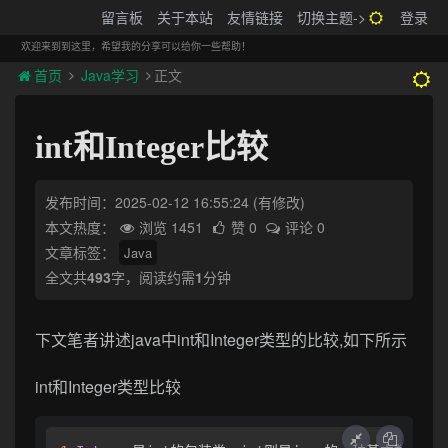
搬砖的码农
留言板
关于本站
友情链接
切换主题->
登录
Tog
navi
欢迎来到到这里，希望我的分享可以给你一些帮助！
首页
Java学习
正文
int和Integer比较
发布时间：2025-02-12 16:55:24
(有修改)
本文热度：
浏览 1451
赞 0
评论 0
文章标签：
Java
全文共
493
字，阅读约需
1
分钟
下文笔者讲述java中int和Integer类型的比较,如下所示
int和Integer类型比较