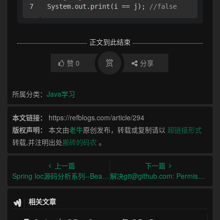
System.out.print(i == j); 
//false
正文到此结束
赏
赞
0
分享
所属分类：
Java学习
本文链接：
https://refblogs.com/article/294
版权声明：
本文由
老牛
原创发布，转载或复制请以
超链接形式
转载,并注明出处
搬砖的码农
。
上一篇
下一篇
Spring Ioc源码分析系列--Bean实例化过程(二)
解决git@github.com: Permission denied (publickey). fatal: Could not read from remote repository.
相关文章