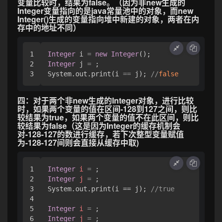
变量比较时，结果为false。（因为非new生成的
Integer变量指向的是java常量池中的对象，而new
Integer()生成的变量指向堆中新建的对象，两者在内
存中的地址不同）
1

Integer
 i 
=
new
Integer
2

Integer
 j 
=
 ;

System.out.print(i 
=
=
 j); 
/
/
false
四：对于两个非new生成的Integer对象，进行比较
时，如果两个变量的值在区间-128到127之间，则比
较结果为true，如果两个变量的值不在此区间，则比
较结果为false（这是因为Integer的缓存机制会
对-128-127的数进行缓存，若下次整型变量赋值
为-128-127间则会直接从缓存中取)
1

Integer
i
=
2

Integer
j
=
 ;

3

System.out.print(i == j); 
//true
4

5

Integer
i
=
6

Integer
j
=
 ;
