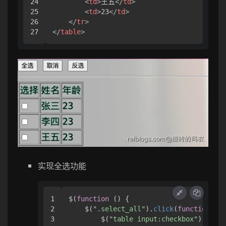
24

<
td
>
王五
</
td
>
25

<
td
>
23
</
td
>
26

</
tr
>
</
table
>
实现全选功能
1

$(
function
 (
) {

2

    $(
".select_all"
).
click
(
function
 (
) 
3

        $(
"table input:checkbox"
).
prop
(