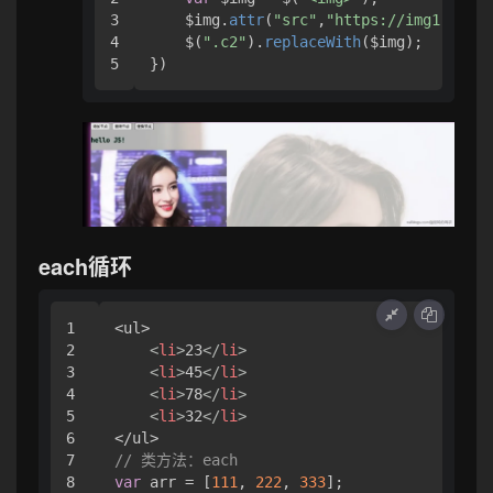
3

    $img.
attr
(
"src"
,
"https://img1.baidu
4

    $(
".c2"
).
replaceWith
($img);

})
each循环
1

<ul>

2

<
li
>
23
</
li
>
3

<
li
>
45
</
li
>
4

<
li
>
78
</
li
>
5

<
li
>
32
</
li
>
6

7

// 类方法：each
8

var
 arr = [
111
, 
222
, 
333
];
