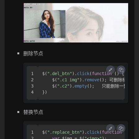
删除节点
1

$(
".del_btn"
).
click
(
function
 (
) {

2

    $(
".c1 img"
).
remove
(); 可删除标签

3

    $(
".c2"
).
empty
();   只能删除一整个

})
替换节点
1

$(
".replace_btn"
).
click
(
function
 (
) {

2

var
 $img = $(
"<img>"
);
