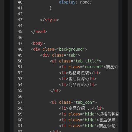
40

display
: none;

41

        }

42

43

</
style
>
44

45

</
head
>
46

47

<
body
>
48

<
div
class
=
"background"
>
49

<
div
class
=
"tab"
>
50

<
ul
class
=
"tab_title"
>
51

<
li
class
=
"current"
>
商品介绍
</
li
52

<
li
>
规格与包装
</
li
>
53

<
li
>
售后保障
</
li
>
54

<
li
>
商品评论
</
li
>
55

</
ul
>
56

57

<
ul
class
=
"tab_con"
>
58

<
li
>
商品介绍...
</
li
>
59

<
li
class
=
"hide"
>
规格与包装...
</
60

<
li
class
=
"hide"
>
售后保障...
</
li
61

<
li
class
=
"hide"
>
商品评论...
</
li
62

</
ul
>