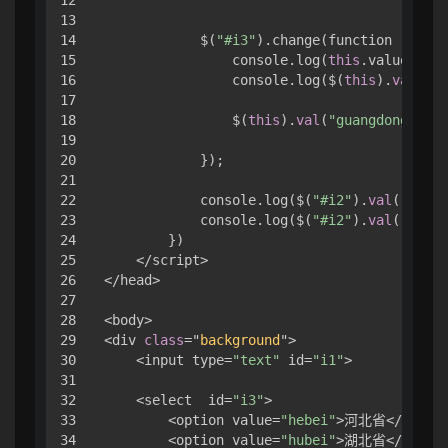
12

13

14

            $(
"#i3"
).change(function () {

15

                console.log(
this
.value);

16

                console.log($(
this
).
val
());

17

18

                $(
this
).
val
(
"guangdong"
);

19

20

            });

21

22

            console.log($(
"#i2"
).
val
());

23

            console.log($(
"#i2"
).
val
(
"hello
24

        })

25

    </script>

26

</head>

27

28

<body>

29

<div 
class
="
background
">
30

    <input type=
"text"
 id=
"i1"
>

31

32

    <select  id=
"i3"
>

33

        <option value=
"hebei"
>河北省</option
34

        <option value=
"hubei"
>湖北省</option