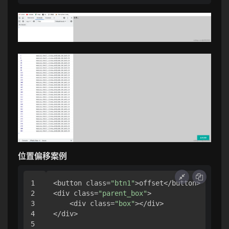
位置偏移案例
1

<button class=
"btn1"
>offset</button>

2

<div class=
"parent_box"
>

3

    <div class=
"box"
></div>

4

</div>

5
