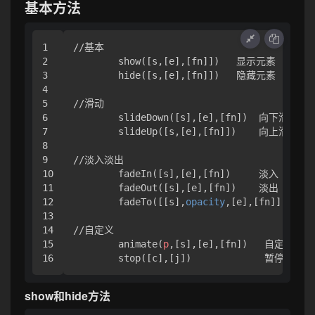
基本方法
1

//基本

2

	show(
[s,[e]
,
[fn]
])   显示元素

3

	hide(
[s,[e]
,
[fn]
])   隐藏元素

4

5

//滑动

6

	slideDown(
[s]
,
[e]
,
[fn]
)  向下滑动 

7

	slideUp(
[s,[e]
,
[fn]
])    向上滑动

8

9

//淡入淡出

10

	fadeIn(
[s]
,
[e]
,
[fn]
)     淡入

11

	fadeOut(
[s]
,
[e]
,
[fn]
)    淡出

12

	fadeTo(
[[s]
,
opacity
,
[e]
,
[fn]
])  
13

14

//自定义

15

	animate(
p
,
[s]
,
[e]
,
[fn]
)   自定义动画 
	stop(
[c]
,
[j]
)             暂停
show和hide方法