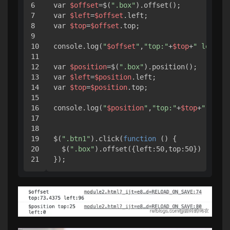
6

var 
$offset
=$(
".box"
).offset();

7

var 
$left
=
$offset
.left;

8

var 
$top
=
$offset
.top;

9

10

console.log(
"
$offset
"
,
"top:"
+
$top
+
" left:"
+
11

12

var 
$position
=$(
".box"
).position();

13

var 
$left
=
$position
.left;

14

var 
$top
=
$position
.top;

15

16

console.log(
"
$position
"
,
"top:"
+
$top
+
" left:
17

18

19

$(
".btn1"
).click(
function
 () {

20

  $(
".box"
).offset({left:50,top:50})

});