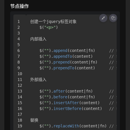
节点操作
1

创建一个jquery标签对象

2

    $(
"<p>"
)

3

4

内部插入

5

6

    $(
""
).
append
(content|fn)      
// $("p")
7

    $(
""
).
appendTo
(content)       
// $("p")
8

    $(
""
).
prepend
(content|fn)     
// $("p")
9

    $(
""
).
prependTo
(content)      
// $("p")
10

11

外部插入

12

13

    $(
""
).
after
(content|fn)       
// ("p").
14

    $(
""
).
before
(content|fn)      
// $("p")
15

    $(
""
).
insertAfter
(content)    
// $("p")
16

    $(
""
).
insertBefore
(content)   
// $("p")
17

18

替换

19

    $(
""
).
replaceWith
(content|fn) 
// $("p")