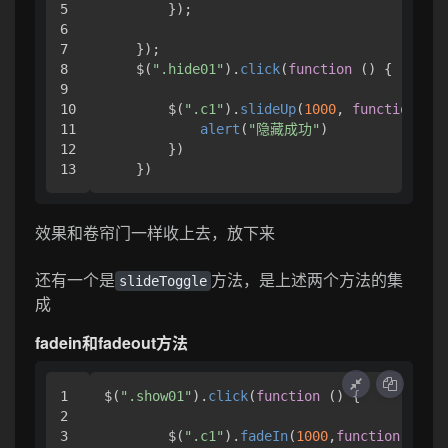
5

        });

6

7

    });

8

    $(
".hide01"
).
click
(
function
 (
) {

9

10

        $(
".c1"
).
slideUp
(
1000
, 
function
 (
) 
11

alert
(
"隐藏成功"
)

12

        })

    })
效果和卷帘门一样收上去，放下来
还有一个是
方法，是上述两个方法的集
slideToggle
成
fadein和fadeout方法
1

$(
".show01"
).
click
(
function
 (
) {

2

3

        $(
".c1"
).
fadeIn
(
1000
,
function
 (
) {
