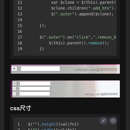
11

         var $clone = $(this).parent().clon
12

         $clone.children(
".add_btn"
).val(
"-
13

         $(
".outer"
).append($clone);

14

15

    });

16

17

    $(
".outer"
).on(
"click"
,
".remove_btn"
,
fu
18

        $(this).parent().
remove
();

    })
css尺寸
1

$(
""
).
height
([val|fn])

2

$(
""
).
width
([val|fn])
