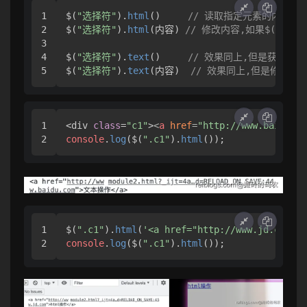
1

$(
"选择符"
).
html
()     
// 读取指定元素的内容,
2

$(
"选择符"
).
html
(内容) 
// 修改内容,如果$()函
3

4

$(
"选择符"
).
text
()     
// 效果同上,但是获取的内
$(
"选择符"
).
text
(内容)  
// 效果同上,但是修改的内
1

<div 
class
=
"c1"
>
<
a
href
=
"http://www.baidu.co
console
.
log
($(
".c1"
).
html
());
1

$(
".c1"
).
html
(
'<a href="http://www.jd.com"
console
.
log
($(
".c1"
).
html
());