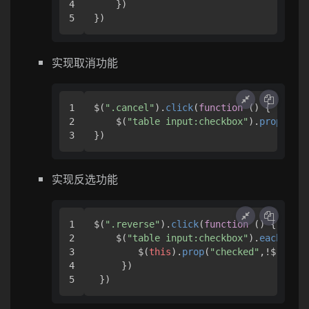
4

    })

})
实现取消功能
1

$(
".cancel"
).
click
(
function
 (
) {

2

    $(
"table input:checkbox"
).
prop
(
"che
})
实现反选功能
1

$(
".reverse"
).
click
(
function
 (
) {

2

    $(
"table input:checkbox"
).
each
(
func
3

        $(
this
).
prop
(
"checked"
,!$(
this
)
4

     })

 })