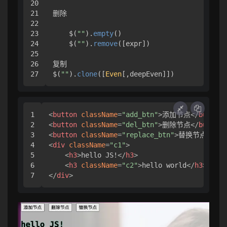
20

21

删除

22

23

    $(
""
).
empty
()

24

    $(
""
).
remove
([expr])

25

26

复制

$(
""
).
clone
([
Even
[,deepEven]])
1

<
button
className
=
"add_btn"
>
添加节点
</
button
>
2

<
button
className
=
"del_btn"
>
删除节点
</
button
>
3

<
button
className
=
"replace_btn"
>
替换节点
</
but
4

<
div
className
=
"c1"
>
5

<
h3
>
hello JS!
</
h3
>
6

<
h3
className
=
"c2"
>
hello world
</
h3
>
</
div
>