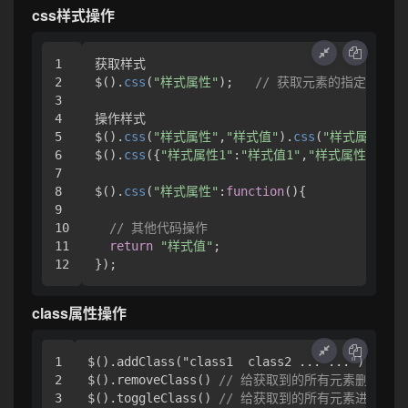
css样式操作
1

获取样式

2

$().
css
(
"样式属性"
);   
// 获取元素的指定样式
3

4

操作样式

5

$().
css
(
"样式属性"
,
"样式值"
).
css
(
"样式属性"
,
"
6

$().
css
({
"样式属性1"
:
"样式值1"
,
"样式属性2"
:
"样
7

8

$().
css
(
"样式属性"
:
function
(
){

9

10

// 其他代码操作 
11

return
"样式值"
;

});
class属性操作
1

$()
.addClass
("class1  class2 ... ...")   
//
2

$()
.removeClass
() 
// 给获取到的所有元素删除指定c
$()
.toggleClass
() 
// 给获取到的所有元素进行判断