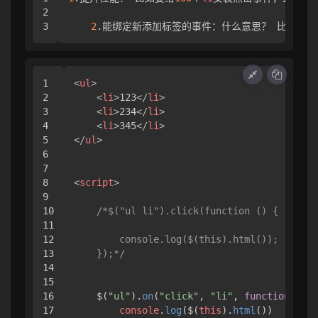
2

2
.能绑定新添加标签的事件：什么意思？ 比如用fo
1

<
ul
>
2

<
li
>
123
</
li
>
3

<
li
>
234
</
li
>
4

<
li
>
345
</
li
>
5

</
ul
>
6

7

8

<
script
>
9

10

/*$("ul li").click(function () {

11

12

        console.log($(this).html());

13

    });*/
14

15

16

    $(
"ul"
).
on
(
"click"
, 
"li"
, 
function
 (
) {

17

console
.
log
($(
this
).
html
())
