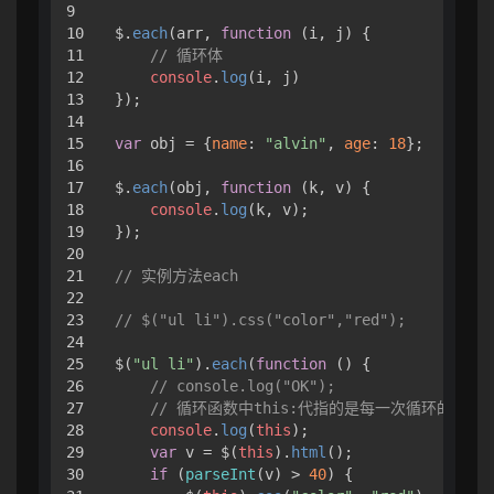
9

10

$.
each
(arr, 
function
 (
i, j
) {

11

// 循环体
12

console
.
log
(i, j)

13

});

14

15

var
 obj = {
name
: 
"alvin"
, 
age
: 
18
};

16

17

$.
each
(obj, 
function
 (
k, v
) {

18

console
.
log
(k, v);

19

});

20

21

// 实例方法each
22

23

// $("ul li").css("color","red");
24

25

$(
"ul li"
).
each
(
function
 (
) {

26

// console.log("OK");
27

// 循环函数中this:代指的是每一次循环的dom
28

console
.
log
(
this
);

29

var
 v = $(
this
).
html
();

30

if
 (
parseInt
(v) > 
40
) {
