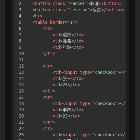
2

<
button
class
=
"cancel"
>
取消
</
button
>
3

<
button
class
=
"reverse"
>
反选
</
button
>
4

<
hr
>
5

<
table
border
=
"1"
>
6

<
tr
>
7

<
td
>
选择
</
td
>
8

<
td
>
姓名
</
td
>
9

<
td
>
年龄
</
td
>
10

</
tr
>
11

12

<
tr
>
13

<
td
>
<
input
type
=
"checkbox"
>
</
td
>
14

<
td
>
张三
</
td
>
15

<
td
>
23
</
td
>
16

</
tr
>
17

<
tr
>
18

<
td
>
<
input
type
=
"checkbox"
>
</
td
>
19

<
td
>
李四
</
td
>
20

<
td
>
23
</
td
>
21

</
tr
>
22

<
tr
>
23

<
td
>
<
input
type
=
"checkbox"
>
</
td
>