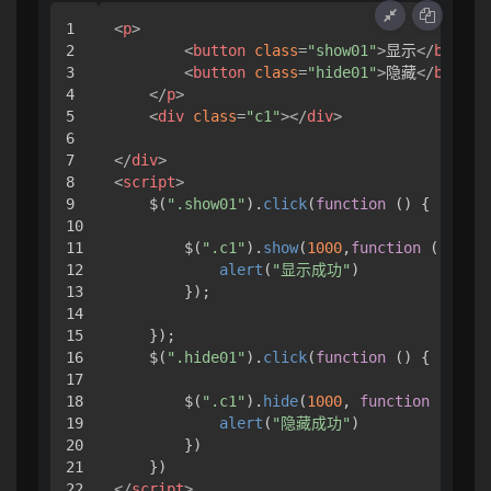
1

<
p
>
2

<
button
class
=
"show01"
>
显示
</
button
3

<
button
class
=
"hide01"
>
隐藏
</
button
4

</
p
>
5

<
div
class
=
"c1"
>
</
div
>
6

7

</
div
>
8

<
script
>
9

    $(
".show01"
).
click
(
function
 (
) {

10

11

        $(
".c1"
).
show
(
1000
,
function
 (
) {

12

alert
(
"显示成功"
)

13

        });

14

15

    });

16

    $(
".hide01"
).
click
(
function
 (
) {

17

18

        $(
".c1"
).
hide
(
1000
, 
function
 (
) {

19

alert
(
"隐藏成功"
)

20

        })

21

</
script
>