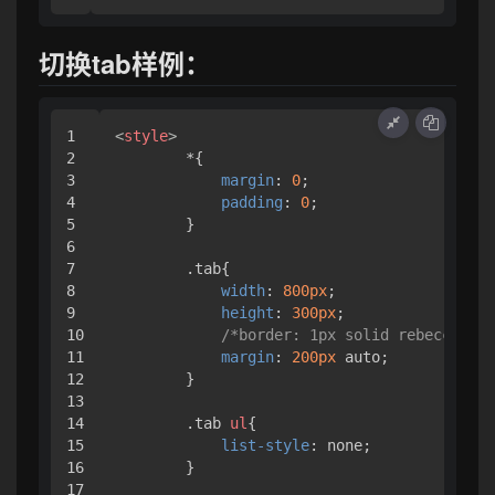
切换tab样例：
1

<
style
>
2

        *{

3

margin
: 
0
;

4

padding
: 
0
;

5

        }

6

7

.tab
{

8

width
: 
800px
;

9

height
: 
300px
;

10

/*border: 1px solid rebeccapurp
11

margin
: 
200px
 auto;

12

        }

13

14

.tab
ul
{

15

list-style
: none;

16

        }

17
