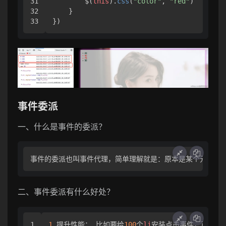
31

        $(
this
).
css
(
"color"
, 
"red"
)

32

    }

})
事件委派
一、什么是事件的委派？
事件的委派也叫事件代理，简单理解就是：原本是某个元素需
二、事件委派有什么好处？
1

1
.提升性能： 比如要给
100
个
li
安装点击事件，正常我们