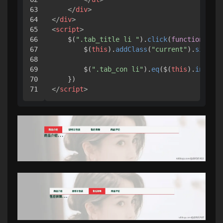
63

</
div
>
64

</
div
>
65

<
script
>
66

    $(
".tab_title li "
).
click
(
function
 (
) {

67

        $(
this
).
addClass
(
"current"
).
sibling
68

69

        $(
".tab_con li"
).
eq
($(
this
).
index
()
70

</
script
>