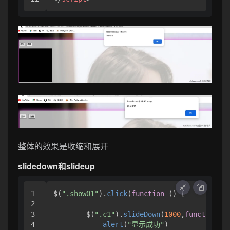
整体的效果是收缩和展开
slidedown和slideup
1

$(
".show01"
).
click
(
function
 (
) {

2

3

        $(
".c1"
).
slideDown
(
1000
,
function
 (
)
4

alert
(
"显示成功"
)
