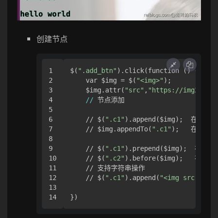
创建节点
1

$(
".add_btn"
).click(function () {

2

    var $img = $(
"<img>"
);

3

    $img.attr(
"src"
,
"https://img2.baid
4

//
 节点添加

5

6

    // $(
".c1"
).append($img);  在c1
7

    // $img.appendTo(
".c1"
);   在c1节
8

9

    // $(
".c1"
).prepend($img);  在c
10

    // $(
".c2"
).before($img);   在
11

    // 支持字符串操作

12

    // $(
".c1"
).append(
"<img src ='ht
13

})