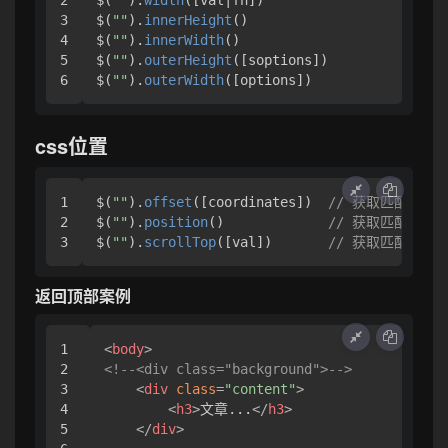
3

$(
""
).
innerHeight
()

4

$(
""
).
innerWidth
()

5

$(
""
).
outerHeight
([soptions])

$(
""
).
outerWidth
([options])
css位置
1

$(
""
).
offset
([coordinates])  
// 获取匹配元素
2

$(
""
).
position
()             
// 获取匹配元素相
$(
""
).
scrollTop
([val])       
// 获取匹配元素
返回顶部案例
1

<
body
>
2

<!--<div class="background">-->
3

<
div
class
=
"content"
>
4

<
h3
>
文章...
</
h3
>
5

</
div
>