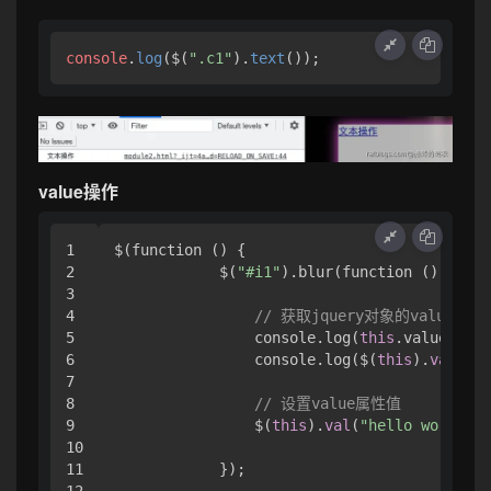
console
.
log
($(
".c1"
).
text
());
value操作
1

$(function () {

2

            $(
"#i1"
).blur(function () {

3

4

// 获取jquery对象的value属性
5

                console.log(
this
.value);

6

                console.log($(
this
).
val
());

7

8

// 设置value属性值
9

                $(
this
).
val
(
"hello world"
)

10

11

            });
