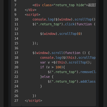
6

7

<
div
class
=
"return_top hide"
>
返回顶部
</
d
8

</
div
>
9

<
script
>
10

console
.
log
($(
window
).
scrollTop
());

11

    $(
".return_top"
).
click
(
function
 (
) {

12

13

        $(
window
).
scrollTop
(
0
)

14

15

    });

16

17

    $(
window
).
scroll
(
function
 (
) {

18

console
.
log
($(
this
).
scrollTop
());

19

var
 v =$(
this
).
scrollTop
();

20

if
 (v > 
100
){

21

            $(
".return_top"
).
removeClass
(
"h
22

        }
else
 {

23

            $(
".return_top"
).
addClass
(
"hide
24

        }

25

26

</
script
>