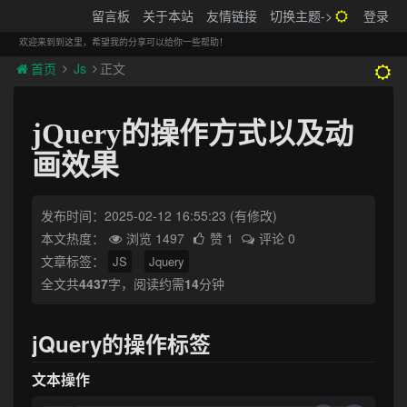
搬砖的码农
留言板
关于本站
友情链接
切换主题->
登录
Tog
navi
欢迎来到到这里，希望我的分享可以给你一些帮助！
首页
Js
正文
jQuery的操作方式以及动
画效果
发布时间：2025-02-12 16:55:23
(有修改)
本文热度：
浏览 1497
赞 1
评论 0
文章标签：
JS
Jquery
全文共
4437
字，阅读约需
14
分钟
jQuery的操作标签
文本操作