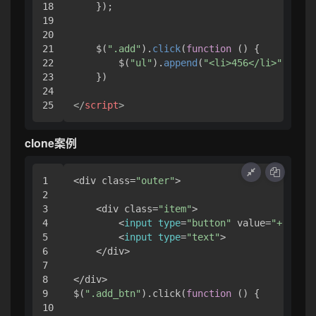
18

    });

19

20

21

    $(
".add"
).
click
(
function
 (
) {

22

        $(
"ul"
).
append
(
"<li>456</li>"
)

23

    })

24

</
script
>
clone案例
1

<div class=
"outer"
>

2

3

    <div class=
"item"
>

4

        <
input
type
=
"button"
 value=
"+"
 clas
5

        <
input
type
=
"text"
>

6

    </div>

7

8

</div>

9

$(
".add_btn"
).click(
function
()
 {

10
