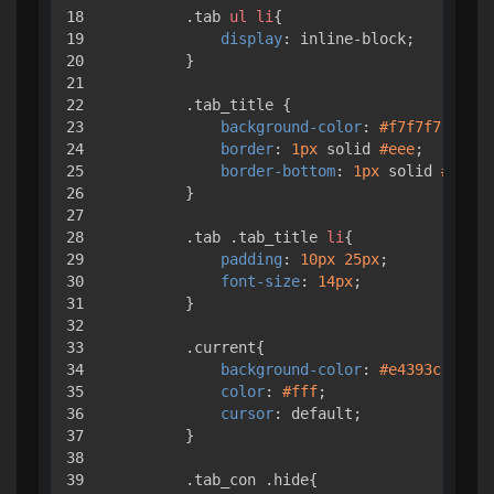
18

.tab
ul
li
{

19

display
: inline-block;

20

        }

21

22

.tab_title
 {

23

background-color
: 
#f7f7f7
;

24

border
: 
1px
 solid 
#eee
;

25

border-bottom
: 
1px
 solid 
#e4393
26

        }

27

28

.tab
.tab_title
li
{

29

padding
: 
10px
25px
;

30

font-size
: 
14px
;

31

        }

32

33

.current
{

34

background-color
: 
#e4393c
;

35

color
: 
#fff
;

36

cursor
: default;

37

        }

38

39

.tab_con
.hide
{
