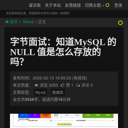
搬砖的码农
留言板
关于本站
友情链接
切换主题->
登录
Tog
navi
欢迎来到到这里，希望我的分享可以给你一些帮助！
首页
Mysql
正文
字节面试：知道MySQL 的
NULL 值是怎么存放的
吗？
发布时间：2025-02-12 16:55:23
(有修改)
本文热度：
浏览 2053
赞 1
评论 0
文章标签：
Mysql
数据库
全文共
5538
字，阅读约需
18
分钟