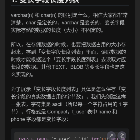
varchar(n) 和 char(n) 的区别是什么，相信大家都非常
清楚，char 是定长的，varchar 是变长的，变长字段
实际存储的数据的长度（大小）不固定的。
所以，在存储数据的时候，也要把数据占用的大小存
起来，存到「变长字段长度列表」里面，读取数据的
时候才能根据这个「变长字段长度列表」去读取对应
长度的数据。其他 TEXT、BLOB 等变长字段也是这
么实现的。
为了展示「变长字段长度列表」具体是怎么保存「变
长字段的真实数据占用的字节数」，我们先创建这样
一张表，字符集是 ascii（所以每一个字符占用的 1 字
节），行格式是 Compact，t_user 表中 name 和
phone 字段都是变长字段：
CREATE
TABLE
 `t_user` ( `id` 
int
(
11
) 
NOT
NULL
, `