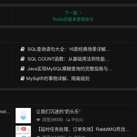
下一篇
Redis的基本使用命令
SQL查询语句大全：16类经典场景详解与性能优化指南
SQL COUNT函数：从基础用法到性能优化全攻略
Java实现MySQL模糊查询的完整指南与最佳实践
MySql中的事物详解、隔离级别
让我们沉迷的“奶头乐”
mybatis plus 出现 Invalid bound statement (not found)
浏览(9658)
评论(0)
【延时任务处理、订单失效】RabbitMQ死信队列实现
浏览(11296)