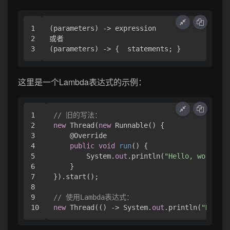
1

(parameters) 
->
 expression

2

或者

(parameters) 
->
 {  statements; }
这里是一个Lambda表达式的示例：
1

// 旧的写法：
2

new
 Thread(
new
 Runnable() { 

3

    @Override

4

public
void
run
()
 { 

5

        System.
out
.println(
"Hello, world!"
)
6

    }

7

}).start();

8

9

// 使用Lambda表达式：
new
 Thread(() -> System.
out
.println(
"Hello,