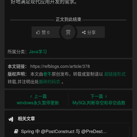
好地满足现代应用开发的需求。
正文到此结束
赏
赞
0
分享
所属分类：
Java学习
本文链接：
https://refblogs.com/article/378
版权声明：
本文由
老牛
原创发布，转载或复制请以
超链接形式
转载,并注明出处
搬砖的码农
。
上一篇
下一篇
windows永久暂停更新
MySQL判断非空和非空函数
相关文章
Spring 中 @PostConstruct 与 @PreDestroy 的完整与实战