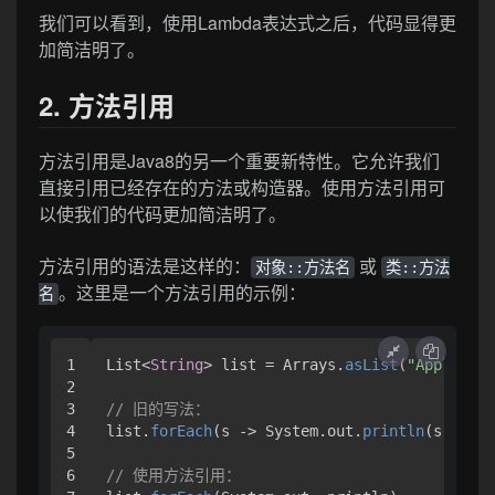
我们可以看到，使用Lambda表达式之后，代码显得更
加简洁明了。
2. 方法引用
方法引用是Java8的另一个重要新特性。它允许我们
直接引用已经存在的方法或构造器。使用方法引用可
以使我们的代码更加简洁明了。
方法引用的语法是这样的：
或
对象::方法名
类::方法
。这里是一个方法引用的示例：
名
1

List<
String
> list = Arrays.
asList
(
"Apple"
, 
"
2

3

// 旧的写法：
4

list.
forEach
(s 
->
 System.out.
println
(s));

5

6

// 使用方法引用：