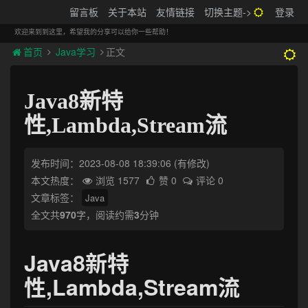
搬砖的码农
留言板
关于本站
友情链接
切换主题->
登录
Tog
navi
欢迎来到到这里，希望我的分享可以给你一些帮助！
首页
Java学习
正文
Java8新特
性,Lambda,Stream流
发布时间：2023-08-08 18:39:06
(有修改)
本文热度：
浏览 1577
赞 0
评论 0
文章标签：
Java
全文共
970
字，阅读约需
3
分钟
Java8新特
性,Lambda,Stream流