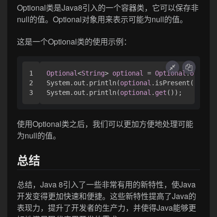
Optional类是Java8引入的一个容器类，它可以保存非
null的值。Optional对象用来表示可能为null的值。
这是一个Optional类的使用示例：
1

Optional
<
String
> 
optional
 = 
Optional
.
of
(
"Hel
2

System.out.println(
optional
.isPresent());

System.out.println(
optional
.
get
());
使用Optional类之后，我们可以更加方便地处理可能
为null的值。
总结
总结，Java 8引入了一些非常有用的新特性，使Java
开发变得更加快速和便捷。这些新特性提高了Java的
表现力，提升了开发者的生产力，并使得Java能够更