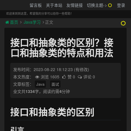
搬砖的码农
留言板
关于本站
友情链接
切换主题->
登录
Tog
navi
欢迎来到到这里，希望我的分享可以给你一些帮助！
首页
Java学习
正文
接口和抽象类的区别？接
口和抽象类的特点和用法
发布时间：2023-08-22 18:12:23
(有修改)
本文热度：
浏览 1605
赞 0
评论 0
文章标签：
Java
面试
全文共
1334
字，阅读约需
4
分钟
接口和抽象类的区别
引言