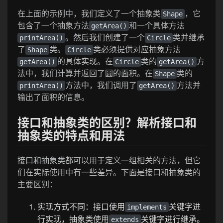
在上面的示例中，我们定义了一个抽象类
，它
Shape
包含了一个抽象方法
和一个具体方法
getArea()
。然后我们创建了一个
类并继承
printArea()
Circle
了
类。
类必须提供对应抽象方法
Shape
Circle
的具体实现。在
类的
方
getArea()
Circle
getArea()
法中，我们计算并返回了圆的面积。在
类的
Shape
方法中，我们调用了
方法并
printArea()
getArea()
输出了面积的信息。
接口和抽象类的区别？解析接口和
抽象类的特点和用法
接口和抽象类都可以用于定义一组相关的方法，但它
们在实际使用中有一些差异。下面是接口和抽象类的
主要区别：
实现方式不同：接口使用
关键字进
implements
行实现，抽象类使用
关键字进行继承。
extends