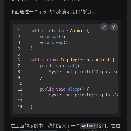
下面通过一个示例代码来演示接口的使用：
1

public
interface
Animal
 { 

2

void
eat
()
;

3

void
sleep
()
;

4

}

5

6

public
class
Dog
implements
Animal
 { 

7

public
void
eat
()
 { 

8

        System.
out
.println(
"Dog is eating."
9

    }

10

11

public
void
sleep
()
 { 

12

        System.
out
.println(
"Dog is sleeping
13

    }

}
在上面的示例中，我们定义了一个
接口，它包
Animal