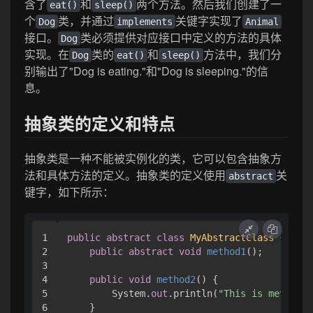
含了
和
两个方法。然后我们创建了一
eat()
sleep()
个
类，并通过
关键字实现了
Dog
implements
Animal
接口。
类必须提供对应接口中定义的方法的具体
Dog
实现。在
类的
和
方法中，我们分
Dog
eat()
sleep()
别输出了"Dog is eating."和"Dog is sleeping."的信
息。
抽象类的定义和特点
抽象类是一种不能被实例化的类，它可以包含抽象方
法和具体方法的定义。抽象类的定义使用
关
abstract
键字，如下所示：
1

public
abstract
class
MyAbstractClass
 { 

2

public
abstract
void
method1
()
;

3

4

public
void
method2
()
 { 

5

        System.
out
.println(
"This is method2 
6

    }
