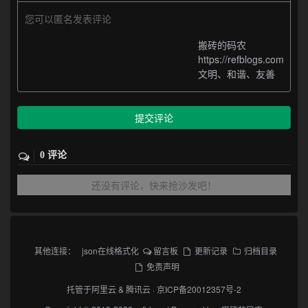
您可以匿名发表评论
搬砖的码农
https://refblogs.com
文明、和谐、友善
提交评论
0 评论
还没有评论，快来抢沙发吧！
其他连接：
json在线格式化
留言板
更新记录
归档目录
免责声明
托管于
阿里云
&
腾讯云
·
京ICP备20012357号-2