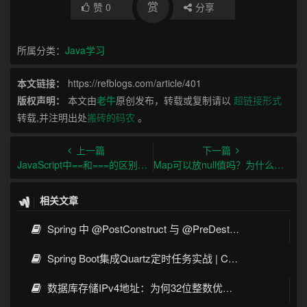
赏
赞
0
分享
所属分类：
Java学习
本文链接：
https://refblogs.com/article/401
版权声明：
本文由
老牛
原创发布，转载或复制请以
超链接形式
转载,并注明出处
搬砖的码农
。
上一篇
下一篇
JavaScript中==和===的区别及应用场景详解
Map可以放null值吗？为什么ConcurrentHashMap不能放null值？
相关文章
Spring 中 @PostConstruct 与 @PreDestroy 的完整与实战
Spring Boot集成Quartz定时任务实战 | Cron表达式详解
数据库存储IPv4地址：为何32位整数优于字符串 | 性能分析