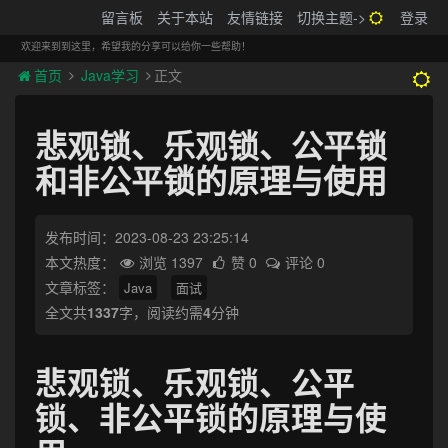
搬砖的码农
留言板
关于本站
友情链接
切换主题->
登录
Tog
navi
欢迎来到到这里，希望我的分享可以给你一些帮助！
首页
Java学习
正文
悲观锁、乐观锁、公平锁
和非公平锁的原理与使用
发布时间：2023-08-23 23:25:14
本文热度：
浏览 1397
赞 0
评论 0
文章标签：
Java
面试
全文共
1337
字，阅读约需
4
分钟
悲观锁、乐观锁、公平
锁、非公平锁的原理与使