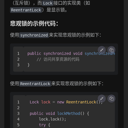
（互斥锁），而
接口的实现类（如
Lock
）是显示锁。
ReentrantLock
悲观锁的示例代码：
使用
来实现悲观锁的示例如下：
synchronized
1

public
synchronized
void
synchronizedMethod
(
2

// 访问共享资源的代码
使用
来实现悲观锁的示例如下：
ReentrantLock
1

Lock
lock
=
new
ReentrantLock
();

2

3

public
void
lockMethod
()
 {

4

    lock.lock();

5

try
 {
