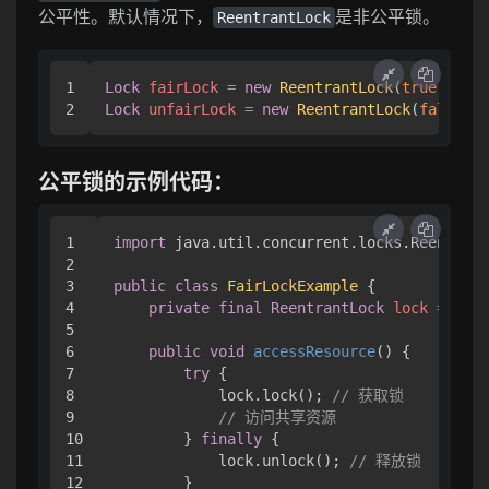
公平性。默认情况下，
是非公平锁。
ReentrantLock
1

Lock
fairLock
=
new
ReentrantLock
(
true
); 
//
Lock
unfairLock
=
new
ReentrantLock
(
false
); 
公平锁的示例代码：
1

import
 java.util.concurrent.locks.Reentrant
2

3

public
class
FairLockExample
 {

4

private
final
ReentrantLock
lock
=
new
5

6

public
void
accessResource
()
 {

7

try
 {

8

            lock.lock(); 
// 获取锁
9

// 访问共享资源
10

        } 
finally
 {

11

            lock.unlock(); 
// 释放锁
12

        }
