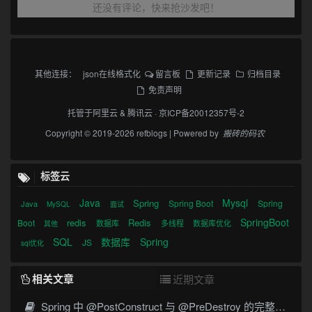
还没有评论，快来抢沙发吧！
其他连接：
json在线格式化
留言板
更新记录
归档目录
免责声明
托管于
阿里云
&
腾讯云
·
京ICP备20012357号-2
Copyright © 2019-2026 refblogs | Powered by
搬砖的码农
标签云
Java
Mysql
Spring
Spring Boot
Spring
Java
MySQL
面试
SpringBoot
redis
Redis
Boot
数据库
多线程
数据库优化
其他
SQL
数据库
Spring
JS
sql优化
相关文章
近期文章
Spring 中 @PostConstruct 与 @PreDestroy 的完整与实战