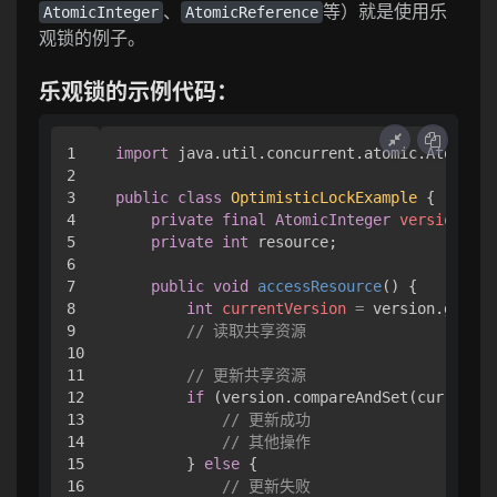
、
等）就是使用乐
AtomicInteger
AtomicReference
观锁的例子。
乐观锁的示例代码：
1

import
 java.util.concurrent.atomic.AtomicIn
2

3

public
class
OptimisticLockExample
 {

4

private
final
AtomicInteger
version
=
n
5

private
int
 resource;

6

7

public
void
accessResource
()
 {

8

int
currentVersion
=
 version.get();

9

// 读取共享资源
10

11

// 更新共享资源
12

if
 (version.compareAndSet(currentVe
13

// 更新成功
14

// 其他操作
15

        } 
else
 {

16

// 更新失败