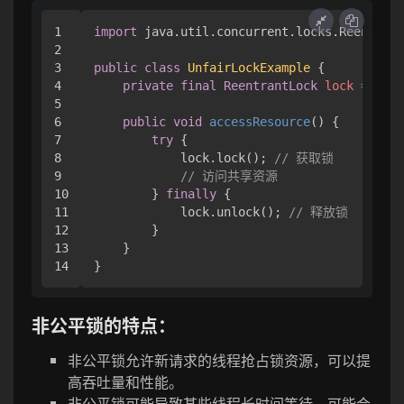
1

import
 java.util.concurrent.locks.Reentrant
2

3

public
class
UnfairLockExample
 {

4

private
final
ReentrantLock
lock
=
new
5

6

public
void
accessResource
()
 {

7

try
 {

8

            lock.lock(); 
// 获取锁
9

// 访问共享资源
10

        } 
finally
 {

11

            lock.unlock(); 
// 释放锁
12

        }

13

    }

非公平锁的特点：
非公平锁允许新请求的线程抢占锁资源，可以提
高吞吐量和性能。
非公平锁可能导致某些线程长时间等待，可能会