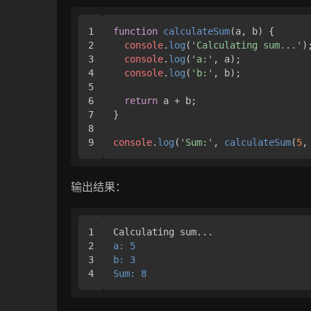
1

function
calculateSum
(
a, b
) {

2

console
.
log
(
'Calculating sum...'
);
3

console
.
log
(
'a:'
, a);

4

console
.
log
(
'b:'
, b);

5

6

return
 a + b;

7

}

8

console
.
log
(
'Sum:'
, 
calculateSum
(
5
,
输出结果：
1

2

a: 5
3

b: 3
Sum: 8