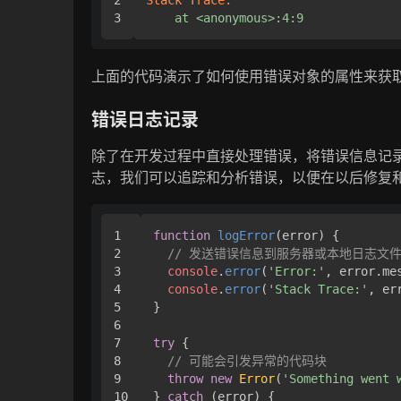
2

Stack Trace:
at
<anonymous>:4:9
上面的代码演示了如何使用错误对象的属性来获
错误日志记录
除了在开发过程中直接处理错误，将错误信息记
志，我们可以追踪和分析错误，以便在以后修复
1

function
logError
(
error
) {

2

// 发送错误信息到服务器或本地日志文
3

console
.
error
(
'Error:'
, error.
me
4

console
.
error
(
'Stack Trace:'
, er
5

}

6

7

try
 {

8

// 可能会引发异常的代码块
9

throw
new
Error
(
'Something went 
10

} 
catch
 (error) {
