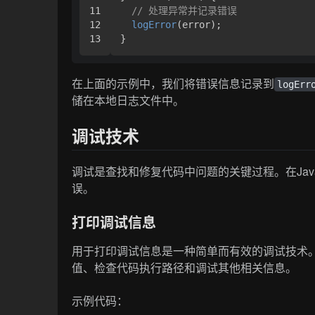
11

// 处理异常并记录错误
12

logError
(error);

在上面的示例中，我们将错误信息记录到
logErr
储在本地日志文件中。
调试技术
调试是查找和修复代码中问题的关键过程。在Java
误。
打印调试信息
用于打印调试信息是一种简单而有效的调试技术
值、检查代码执行路径和调试其他相关信息。
示例代码：