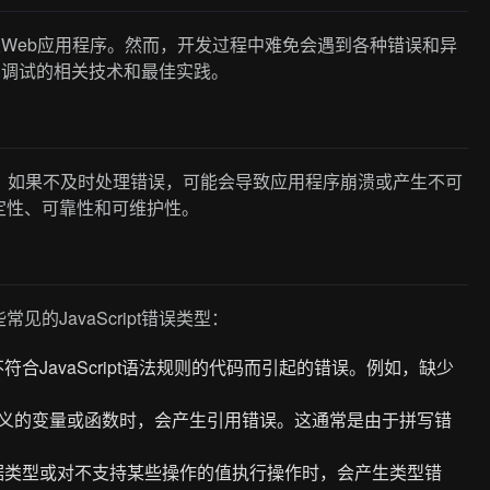
于开发Web应用程序。然而，开发过程中难免会遇到各种错误和异
处理和调试的相关技术和最佳实践。
。如果不及时处理错误，可能会导致应用程序崩溃或产生不可
定性、可靠性和可维护性。
的JavaScript错误类型：
合JavaScript语法规则的代码而引起的错误。例如，缺少
义的变量或函数时，会产生引用错误。这通常是由于拼写错
据类型或对不支持某些操作的值执行操作时，会产生类型错