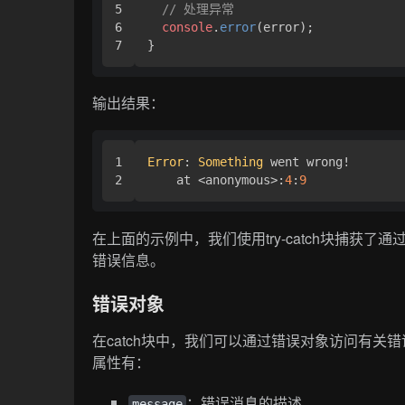
5

// 处理异常
6

console
.
error
(error);

输出结果：
1

Error
: 
Something
 went wrong!

    at <anonymous>:
4
:
9
在上面的示例中，我们使用try-catch块捕获了通
错误信息。
错误对象
在catch块中，我们可以通过错误对象访问有
属性有：
：错误消息的描述。
message