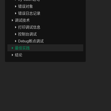
错误对象
错误日志记录
调试技术
打印调试信息
控制台调试
Debug断点调试
最佳实践
结论