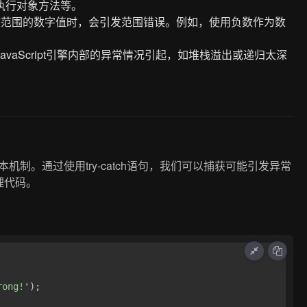
l执行对象方法等。
效范围的数字值时，会引发范围错误。例如，使用负数作为数
avaScript引擎内部的异常情况引起，如堆栈溢出或递归太深
异常的基本机制。通过使用try-catch语句，我们可以捕获可能引发异常
理代码。
rong!'
);
