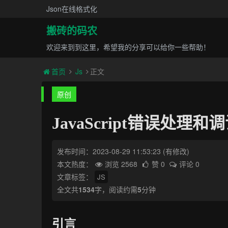
Json在线格式化
搬砖的码农
欢迎来到到这里，希望我的分享可以给你一些帮助！
首页
Js
正文
原创
JavaScript错误处
发布时间：2023-08-29 11:53:23
(有修改)
本文热度：
浏览 2568
赞 0
评论 0
文章标签：
JS
全文共
1534
字，阅读约需
5
分钟
引言