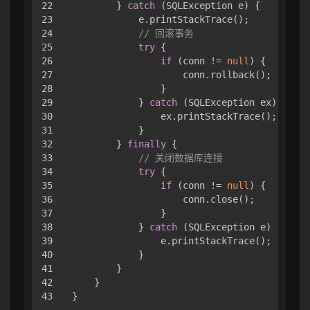
22

        } 
catch
 (SQLException e) {

23

            e.printStackTrace();

24

// 回滚事务
25

try
 {

26

if
 (conn != 
null
) {

27

                    conn.rollback();

28

                }

29

            } 
catch
 (SQLException ex) {

30

                ex.printStackTrace();

31

            }

32

        } 
finally
 {

33

// 关闭数据库连接
34

try
 {

35

if
 (conn != 
null
) {

36

                    conn.close();

37

                }

38

            } 
catch
 (SQLException e) {

39

                e.printStackTrace();

40

            }

41

        }

42

    }
