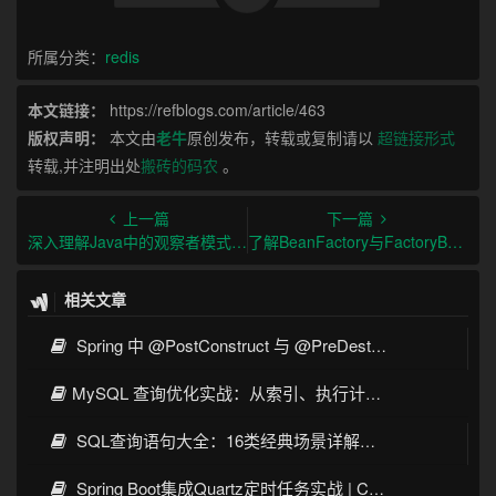
所属分类：
redis
本文链接：
https://refblogs.com/article/463
版权声明：
本文由
老牛
原创发布，转载或复制请以
超链接形式
转载,并注明出处
搬砖的码农
。
上一篇
下一篇
深入理解Java中的观察者模式及应用场景
了解BeanFactory与FactoryBean的区别及使用方式
相关文章
Spring 中 @PostConstruct 与 @PreDestroy 的完整与实战
MySQL 查询优化实战：从索引、执行计划到SQL调优全攻略
SQL查询语句大全：16类经典场景详解与性能优化指南
Spring Boot集成Quartz定时任务实战 | Cron表达式详解