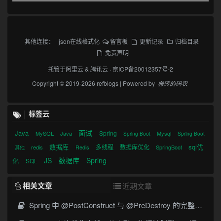
其他连接：
json在线格式化
留言板
更新记录
归档目录
免责声明
托管于
阿里云
&
腾讯云
·
京ICP备20012357号-2
Copyright © 2019-2026 refblogs | Powered by
搬砖的码农
标签云
面试
Java
Spring
MySQL
Java
Mysql
Spring Boot
Spring Boot
数据库
sql优
多线程
数据库优化
redis
Redis
SpringBoot
其他
JS
数据库
Spring
化
SQL
相关文章
近期文章
Spring 中 @PostConstruct 与 @PreDestroy 的完整与实战