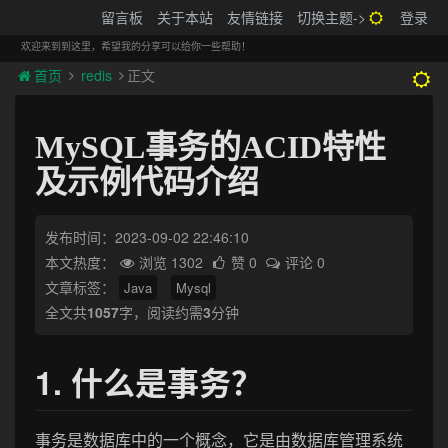
搬砖的码农
留言板
关于本站
友情链接
切换主题->
登录
Tog
navi
欢迎来到到这里，希望我的分享可以给你一些帮助！
首页
redis
正文
MySQL事务的ACID特性
及示例代码介绍
发布时间：2023-09-02 22:46:10
本文热度：
浏览 1302
赞 0
评论 0
文章标签：
Java
Mysql
全文共
1057
字，阅读约需
3
分钟
1. 什么是事务？
事务是数据库中的一个概念，它是由数据库管理系统