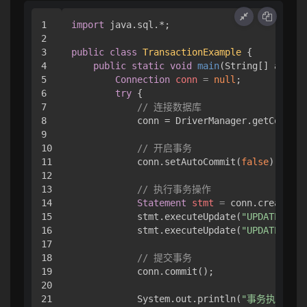
1

import
 java.sql.*;

2

3

public
class
TransactionExample
 {

4

public
static
void
main
(String[] args)
 
5

Connection
conn
=
null
;

6

try
 {

7

// 连接数据库
8

            conn = DriverManager.getConnect
9

10

// 开启事务
11

            conn.setAutoCommit(
false
);

12

13

// 执行事务操作
14

Statement
stmt
=
 conn.createSta
15

            stmt.executeUpdate(
"UPDATE user
16

            stmt.executeUpdate(
"UPDATE user
17

18

// 提交事务
19

            conn.commit();

20

21

            System.out.println(
"事务执行成功