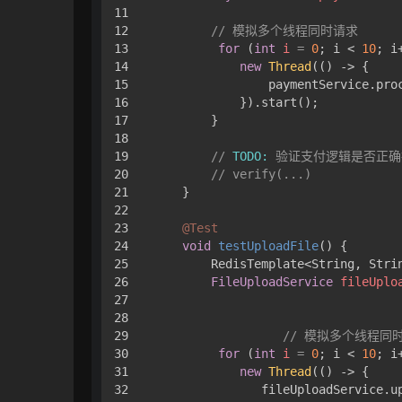
11

12

// 模拟多个线程同时请求
13

for
 (
int
i
=
0
; i < 
10
; i+
14

new
Thread
(() -> {

15

                paymentService.pro
16

            }).start();

17

        }

18

19

// 
TODO:
 验证支付逻辑是否正
20

// verify(...)
21

    }

22

23

@Test
24

void
testUploadFile
()
 {

25

        RedisTemplate<String, Strin
26

FileUploadService
fileUplo
27

28

29

// 模拟多个线程同
30

for
 (
int
i
=
0
; i < 
10
; i+
31

new
Thread
(() -> {

32

               fileUploadService.u