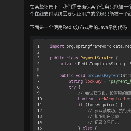
在某些场景下，我们需要确保某个任务只能被一
个在线支付系统需要保证用户的余额只能被一个
下面是一个使用Redis分布式锁的Java示例代码
1

import
 org.springframework.data.red
2

3

public
class
PaymentService
 {

4

private
 RedisTemplate<String, S
5

6

public
void
processPayment
(Str
7

String
lockKey
=
"payment_
8

try
 {

9

// 尝试获取锁，设置锁的超
10

boolean
lockAcquired
=
11

if
 (lockAcquired) {

12

// 获取锁成功，执行
13

// 扣除用户余额
14

// 记录交易日志
15

            } 
else
 {
