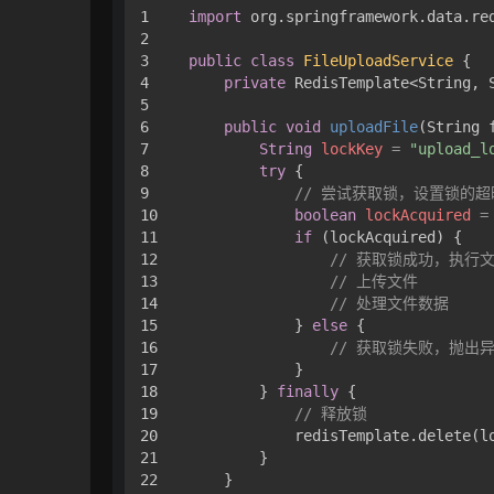
1

import
 org.springframework.data.red
2

3

public
class
FileUploadService
 {

4

private
 RedisTemplate<String, S
5

6

public
void
uploadFile
(String 
7

String
lockKey
=
"upload_l
8

try
 {

9

// 尝试获取锁，设置锁的超
10

boolean
lockAcquired
=
11

if
 (lockAcquired) {

12

// 获取锁成功，执行
13

// 上传文件
14

// 处理文件数据
15

            } 
else
 {

16

// 获取锁失败，抛出
17

            }

18

        } 
finally
 {

19

// 释放锁
20

            redisTemplate.delete(lo
21

        }

22

    }
