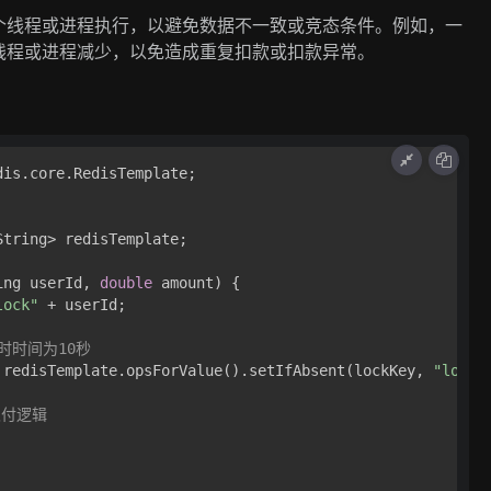
个线程或进程执行，以避免数据不一致或竞态条件。例如，一
线程或进程减少，以免造成重复扣款或扣款异常。
：
is.core.RedisTemplate;

tring> redisTemplate;

ing userId, 
double
 amount)
 {

lock"
 + userId;

时时间为10秒
 redisTemplate.opsForValue().setIfAbsent(lockKey, 
"lock_
支付逻辑