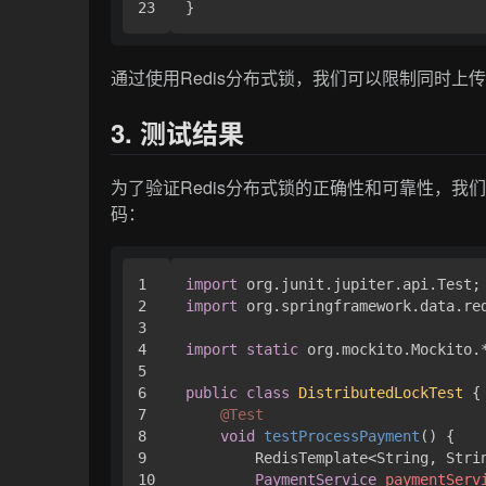
通过使用Redis分布式锁，我们可以限制同时
3. 测试结果
为了验证Redis分布式锁的正确性和可靠性，
码：
1

import
2

import
 org.springframework.data.red
3

4

import
static
 org.mockito.Mockito.*
5

6

public
class
DistributedLockTest
 {

7

@Test
8

void
testProcessPayment
()
 {

9

        RedisTemplate<String, Strin
10

PaymentService
paymentServ