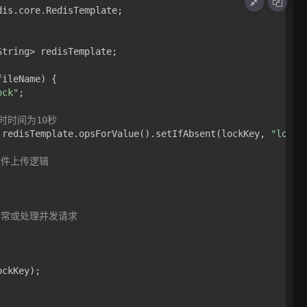
is.core.RedisTemplate;

tring> redisTemplate;

fileName)
 {

ock"
;

时时间为10秒
 redisTemplate.opsForValue().setIfAbsent(lockKey, 
"lock_
文件上传逻辑
异常或处理并发请求
ckKey);
