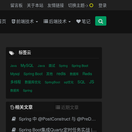
留言板
关于本站
友情链接
切换主题->
登录
首页
前端技术
后端技术
笔记
标签云
MySQL
Java
面试
Spring Boot
Java
Spring
redis
Redis
Mysql
Spring Boot
其他
数据库
JS
SQL
多线程
数据库优化
SpringBoot
sql优化
Spring
数据库
相关文章
近期文章
Spring 中 @PostConstruct 与 @PreDestroy 的完整与实战
Spring Boot集成Quartz定时任务实战 | Cron表达式详解