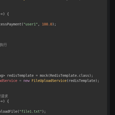
+) {

cessPayment(
"user1"
, 
100.0
);

确执行
g> redisTemplate = mock(RedisTemplate.class);

adService
=
new
FileUploadService
(redisTemplate);

时请求
+) {

ploadFile(
"file1.txt"
);
