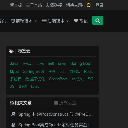
留言板
关于本站
友情链接
切换主题->
登录
首页
前端技术
后端技术
笔记
标签云
Java
Spring Boot
面试
MySQL
Java
Spring
Spring Boot
Redis
Mysql
其他
redis
数据库
数据库优化
SQL
多线程
SpringBoot
sql优化
JS
数据库
Spring
相关文章
近期文章
Spring 中 @PostConstruct 与 @PreDestroy 的完整与实战
Spring Boot集成Quartz定时任务实战 | Cron表达式详解