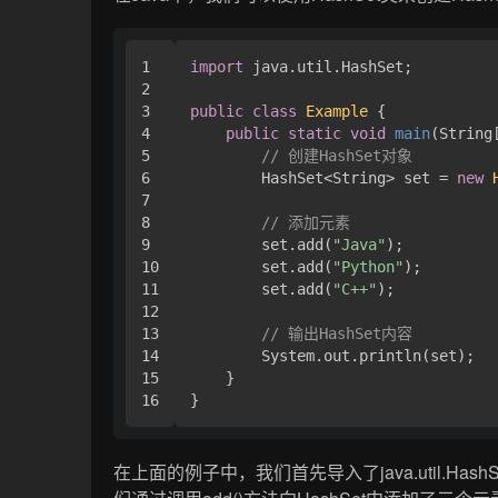
1

import
 java.util.HashSet;

2

3

public
class
Example
 {

4

public
static
void
main
(String
5

// 创建HashSet对象
6

        HashSet<String> set = 
new
7

8

// 添加元素
9

        set.add(
"Java"
);

10

        set.add(
"Python"
);

11

        set.add(
"C++"
);

12

13

// 输出HashSet内容
14

        System.out.println(set);

15

    }

在上面的例子中，我们首先导入了java.util.Has