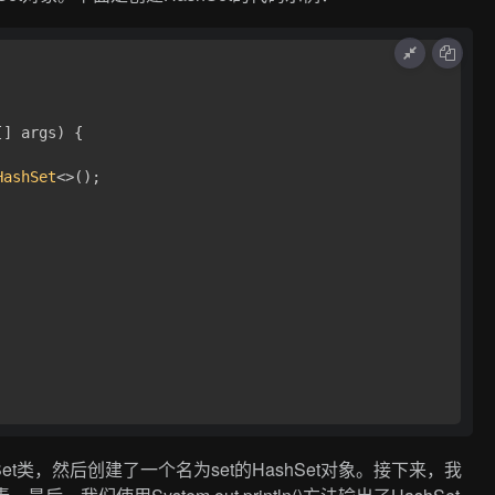
[] args)
 {

HashSet
<>();

hSet类，然后创建了一个名为set的HashSet对象。接下来，我