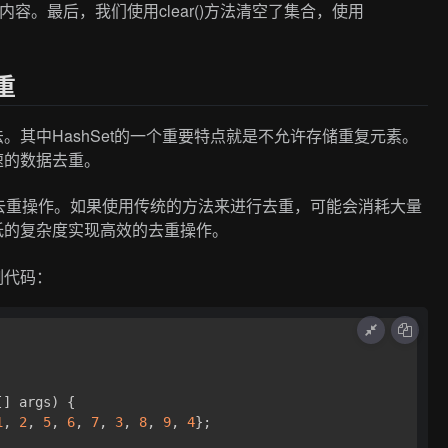
了集合的内容。最后，我们使用clear()方法清空了集合，使用
重
法。其中HashSet的一个重要特点就是不允许存储重复元素。
速的数据去重。
去重操作。如果使用传统的方法来进行去重，可能会消耗大量
较低的复杂度实现高效的去重操作。
例代码：
[] args)
 {

1
, 
2
, 
5
, 
6
, 
7
, 
3
, 
8
, 
9
, 
4
};
