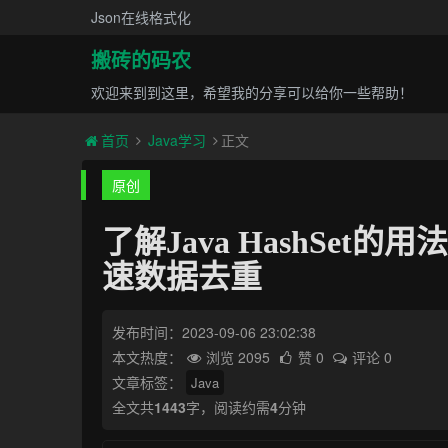
Json在线格式化
搬砖的码农
欢迎来到到这里，希望我的分享可以给你一些帮助！
首页
Java学习
正文
原创
了解Java HashSet的
速数据去重
发布时间：2023-09-06 23:02:38
本文热度：
浏览 2095
赞 0
评论 0
文章标签：
Java
全文共
1443
字，阅读约需
4
分钟