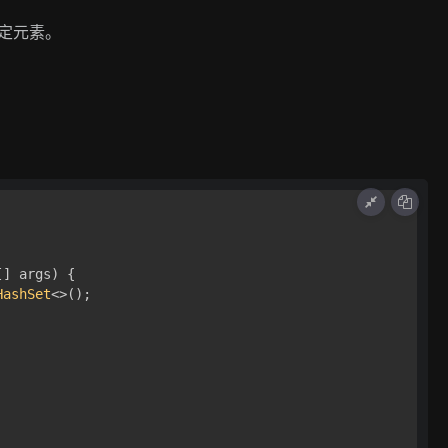
。
含指定元素。
[] args)
 {

HashSet
<>();
