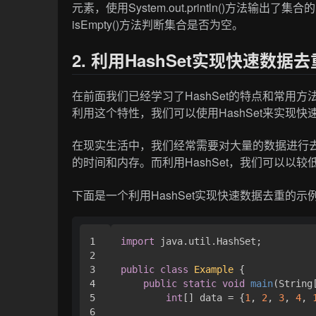
元素，使用System.out.println()方法输出
isEmpty()方法判断集合是否为空。
2. 利用HashSet实现快速数据去
在前面我们已经学习了HashSet的特点和常用方
利用这个特性，我们可以使用HashSet来实现快
在现实生活中，我们经常需要对大量的数据进行
的时间和内存。而利用HashSet，我们可以以
下面是一个利用HashSet实现快速数据去重的示
1

import
 java.util.HashSet;

2

3

public
class
Example
 {

4

public
static
void
main
(String
5

int
[] data = {
1
, 
2
, 
3
, 
4
, 
6
