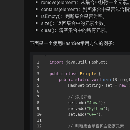
remove(element)：从集合中移除一个元素
contains(element)：判断集合中是否包
isEmpty()：判断集合是否为空。
size()：返回集合中的元素个数。
clear()：清空集合中的所有元素。
下面是一个使用HashSet常用方法的例子：
1

import
 java.util.HashSet;

2

3

public
class
Example
 {

4

public
static
void
main
(String
5

        HashSet<String> set = 
new
6

7

// 添加元素
8

        set.add(
"Java"
);

9

        set.add(
"Python"
);

10

        set.add(
"C++"
);

11

12

// 判断集合是否包含指定元素