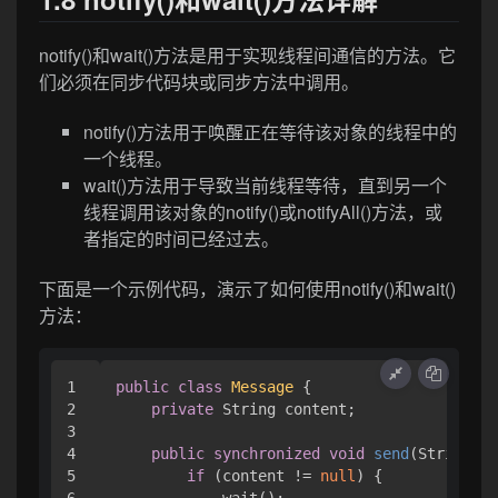
notify()和wait()方法是用于实现线程间通信的方法。它
们必须在同步代码块或同步方法中调用。
notify()方法用于唤醒正在等待该对象的线程中的
一个线程。
wait()方法用于导致当前线程等待，直到另一个
线程调用该对象的notify()或notifyAll()方法，或
者指定的时间已经过去。
下面是一个示例代码，演示了如何使用notify()和wait()
方法：
1

public
class
Message
 {

2

private
 String content;

3

4

public
synchronized
void
send
(String me
5

if
 (content != 
null
) {
