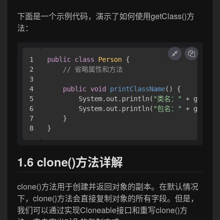
下面是一个示例代码，演示了如何使用getClass()方
法：
1

public
class
Person
 {

2

// 省略属性和方法
3

4

public
void
printClassName
()
 {

5

        System.out.println(
"类名："
 + getClas
6

        System.out.println(
"包名："
 + getClas
7

    }

1.6 clone()方法详解
clone()方法用于创建并返回对象的副本。在默认情况
下，clone()方法会直接复制对象的所有字段。但是，
我们可以通过实现Cloneable接口和重写clone()方