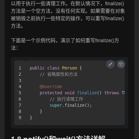
以用于执行一些清理工作。在默认情况下，finalize()
方法是一个空方法，没有任何实现。如果需要在对象
被销毁之前执行一些特定的操作，可以重写finalize()
方法。
下面是一个示例代码，演示了如何重写finalize()方
法：
1

public
class
Person
 {

2

// 省略属性和方法
3

4

@Override
5

protected
void
finalize
()
throws
 Throwab
6

// 执行清理工作
7

super
.finalize();

8

    }

1.8 notify()和wait()方法详解