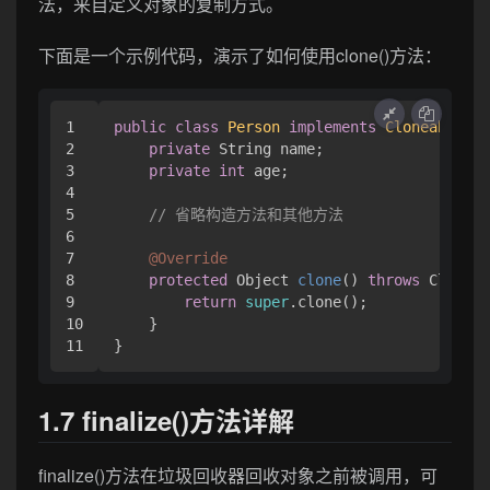
法，来自定义对象的复制方式。
下面是一个示例代码，演示了如何使用clone()方法：
1

public
class
Person
implements
Cloneable
 {

2

private
 String name;

3

private
int
 age;

4

5

// 省略构造方法和其他方法
6

7

@Override
8

protected
 Object 
clone
()
throws
 CloneNo
9

return
super
.clone();

10

    }

1.7 finalize()方法详解
finalize()方法在垃圾回收器回收对象之前被调用，可