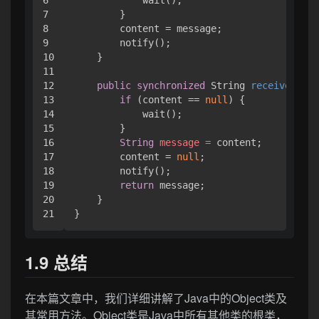
6

            wait();

7

        }

8

        content = message;

9

        notify();

10

    }

11

12

public
synchronized
 String 
receive
()
th
13

if
 (content == 
null
) {

14

            wait();

15

        }

16

String
message
=
 content;

17

        content = 
null
;

18

        notify();

19

return
 message;

20

    }

1.9 总结
在本篇文章中，我们详细讲解了Java中的Object类及
其常用方法。Object类是Java中所有其他类的根类，