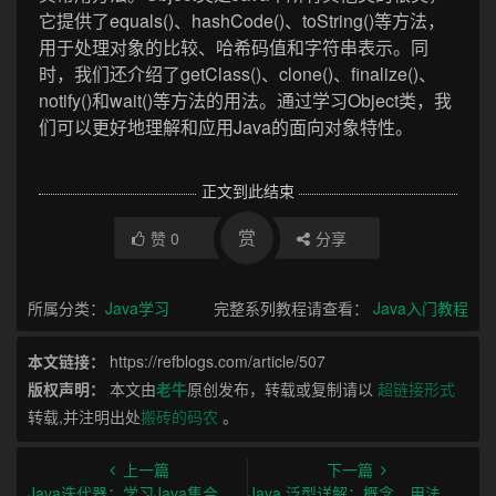
它提供了equals()、hashCode()、toString()等方法，
用于处理对象的比较、哈希码值和字符串表示。同
时，我们还介绍了getClass()、clone()、finalize()、
notify()和wait()等方法的用法。通过学习Object类，我
们可以更好地理解和应用Java的面向对象特性。
正文到此结束
赏
赞
0
分享
所属分类：
Java学习
完整系列教程请查看：
Java入门教程
本文链接：
https://refblogs.com/article/507
版权声明：
本文由
老牛
原创发布，转载或复制请以
超链接形式
转载,并注明出处
搬砖的码农
。
上一篇
下一篇
Java迭代器：学习Java集合框架中的Iterator接口
Java 泛型详解：概念、用法和注意事项