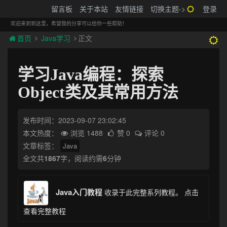
搬砖的码农
留言板
关于本站
友情链接
切换主题->
登录
Tog
navi
欢迎来到到这里，希望我的分享可以给你一些帮助！
首页
Java学习
正文
学习Java编程：探索
Object类及其常用方法
发布时间：2023-09-07 23:02:45
本文热度：
浏览 1488
赞 0
评论 0
文章标签：
Java
全文共
1867
字，阅读约需
6
分钟
Java入门教程
收录于此完整系列教程。
点击
查看完整教程