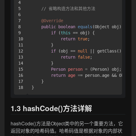
4

5

// 省略构造方法和其他方法
6

7

@Override
8

public
boolean
equals
(Object obj)
 {

9

if
 (
this
 == obj) {

10

return
true
;

11

        }

12

if
 (obj == 
null
 || getClass() != ob
13

return
false
;

14

        }

15

Person
person
=
 (Person) obj;

16

return
age
=
= person.age && Objects
17

    }

1.3 hashCode()方法详解
hashCode()方法是Object类中的另一个重要方法，它
返回对象的哈希码值。哈希码值是根据对象的内部状