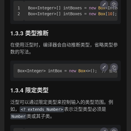
1

Box<Integer>[] intBoxes = 
new
Box
<Integer>[
1
Box<Integer>[] intBoxes = 
new
Box
[
10
];  
// 
1.3.3 类型推断
在使用泛型时，编译器会自动推断类型，省略类型参
数的写法。
Box<Integer> intBox = 
new
Box
<>();  
// 省略了类型
1.3.4 限定类型
泛型可以通过限定类型来控制输入的类型范围。例
如，
表示泛型类型必须是
<? extends Number>
类或其子类。
Number