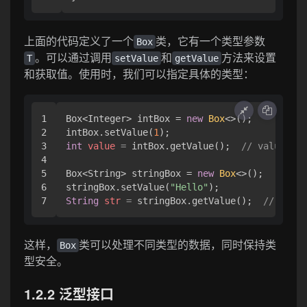
上面的代码定义了一个
类，它有一个类型参数
Box
。可以通过调用
和
方法来设置
T
setValue
getValue
和获取值。使用时，我们可以指定具体的类型：
1

Box<Integer> intBox = 
new
Box
<>();

2

intBox.setValue(
1
3

int
value
=
 intBox.getValue();  
// value的类
4

5

Box<String> stringBox = 
new
Box
<>();

6

stringBox.setValue(
"Hello"
String
str
=
 stringBox.getValue();  
// str
这样，
类可以处理不同类型的数据，同时保持类
Box
型安全。
1.2.2 泛型接口