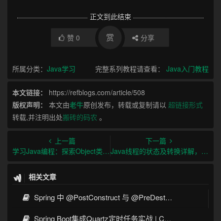
正文到此结束
赏
赞
0
分享
所属分类：
Java学习
完整系列教程请查看：
Java入门教程
本文链接：
https://refblogs.com/article/508
版权声明：
本文由
老牛
原创发布，转载或复制请以
超链接形式
转载,并注明出处
搬砖的码农
。
上一篇
下一篇
学习Java编程：探索Object类及其常用方法
Java线程的状态及转换详解，深入理解多线程编程
相关文章
Spring 中 @PostConstruct 与 @PreDestroy 的完整与实战
Spring Boot集成Quartz定时任务实战 | Cron表达式详解