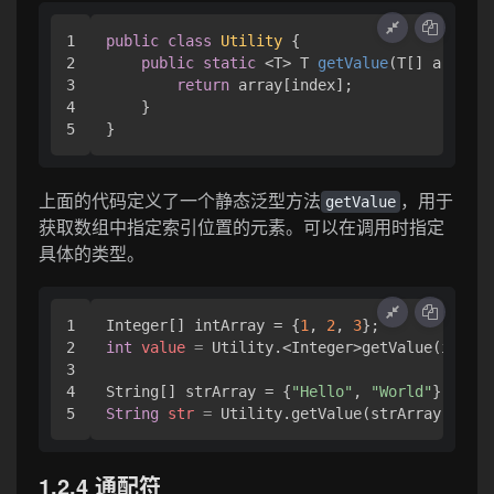
1

public
class
Utility
 {

2

public
static
 <T> T 
getValue
(T[] array, 
3

return
 array[index];

4

    }

上面的代码定义了一个静态泛型方法
，用于
getValue
获取数组中指定索引位置的元素。可以在调用时指定
具体的类型。
1

Integer[] intArray = {
1
, 
2
, 
3
2

int
value
=
 Utility.<Integer>getValue(intArr
3

4

String[] strArray = {
"Hello"
, 
"World"
String
str
=
 Utility.getValue(strArray, 
0
); 
1.2.4 通配符