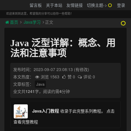
搬砖的码农
留言板
关于本站
友情链接
切换主题->
登录
Tog
navi
欢迎来到到这里，希望我的分享可以给你一些帮助！
首页
Java学习
正文
Java 泛型详解：概念、用
法和注意事项
发布时间：2023-09-07 23:08:13
(有修改)
本文热度：
浏览 1563
赞 0
评论 0
文章标签：
Java
全文共
1241
字，阅读约需
4
分钟
Java入门教程
收录于此完整系列教程。
点击
查看完整教程