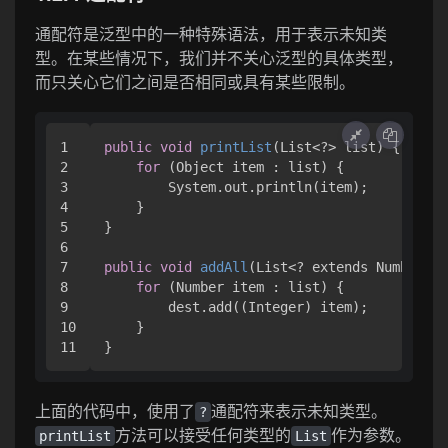
通配符是泛型中的一种特殊语法，用于表示未知类
型。在某些情况下，我们并不关心泛型的具体类型，
而只关心它们之间是否相同或具有某些限制。
1

public
void
printList
(List<?> list)
 {

2

for
 (Object item : list) {

3

        System.out.println(item);

4

    }

5

}

6

7

public
void
addAll
(List<? extends Number> l
8

for
 (Number item : list) {

9

        dest.add((Integer) item);

10

    }

上面的代码中，使用了
通配符来表示未知类型。
?
方法可以接受任何类型的
作为参数。
printList
List