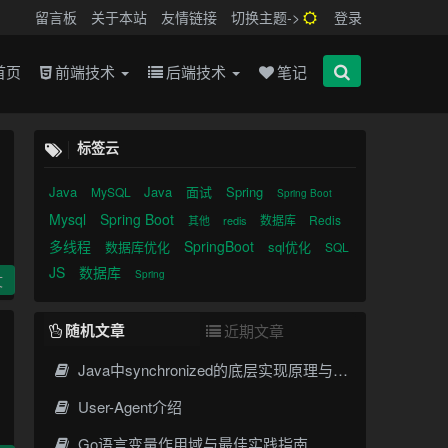
留言板
关于本站
友情链接
切换主题->
登录
首页
前端技术
后端技术
笔记
标签云
Java
Java
面试
Spring
MySQL
Spring Boot
Mysql
Spring Boot
数据库
Redis
其他
redis
多线程
SpringBoot
数据库优化
sql优化
SQL
JS
数据库
Spring
文
随机文章
近期文章
Java中synchronized的底层实现原理与线程安全
User-Agent介绍
Go语言变量作用域与最佳实践指南