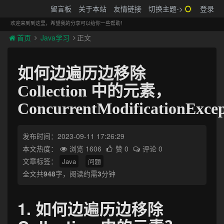
搬砖的码农
留言板
关于本站
友情链接
切换主题->
登录
Tog
navi
欢迎来到到这里，希望我的分享可以给你一些帮助！
首页
Java学习
正文
如何边遍历边移除
Collection 中的元素，
ConcurrentModificationExcep
发布时间：2023-09-11 17:26:29
本文热度：
浏览 1606
赞 0
评论 0
文章标签：
Java
问题
全文共
948
字，阅读约需
3
分钟
1. 如何边遍历边移除