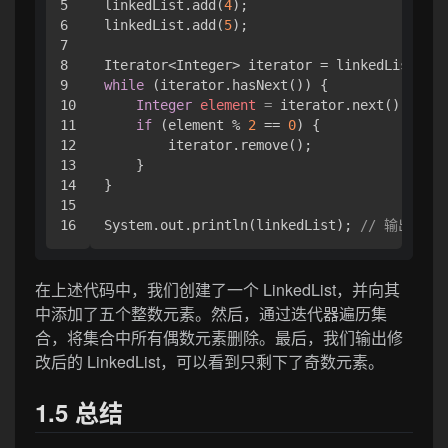
5

linkedList.add(
4
);

6

linkedList.add(
5
);

7

8

9

while
 (iterator.hasNext()) {

10

Integer
element
=
 iterator.next();

11

if
 (element % 
2
 == 
0
) {

12

        iterator.remove();

13

    }

14

}

15

System.out.println(linkedList); 
// 输出: [1,
在上述代码中，我们创建了一个 LinkedList，并向其
中添加了五个整数元素。然后，通过迭代器遍历集
合，将集合中所有偶数元素删除。最后，我们输出修
改后的 LinkedList，可以看到只剩下了奇数元素。
1.5 总结