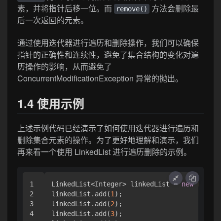
素，并将指针后移一位。而
方法会删除最
remove()
后一次返回的元素。
通过使用迭代器进行遍历和删除操作，我们可以确保
指针的正确性和连续性，避免了集合结构的变化对遍
历操作的影响，从而避免了
ConcurrentModificationException 异常的抛出。
1.4 使用示例
上述示例代码已经演示了如何使用迭代器进行遍历和
删除集合元素的操作。为了更好地理解和演示，我们
再来看一个使用 LinkedList 进行遍历删除的示例。
1

LinkedList<Integer> linkedList = 
new
Linked
2

linkedList.add(
1
);

3

linkedList.add(
2
);

4

linkedList.add(
3
);
