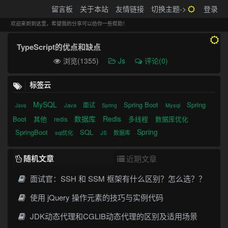
搬砖的码农
留言板
关于本站
友情链接
切换主题->
登录
Tog
navi
欢迎来到到这里，希望我的分享可以给你一些帮助！
TypeScript的优点和缺点
浏览(1355)
Js
评论(0)
标签云
MySQL
Spring Boot
Spring
面试
Java
Mysql
Java
Spring
数据库
Redis
Boot
其他
多线程
数据库优化
redis
Spring
SpringBoot
SQL
sql优化
JS
数据库
随机文章
近期文章
面试官：SSH 和 SSM 框架有什么区别？怎么选？？
使用 jQuery 操作元素的技巧与实例代码
JDK动态代理和CGLIB动态代理的区别及适用场景