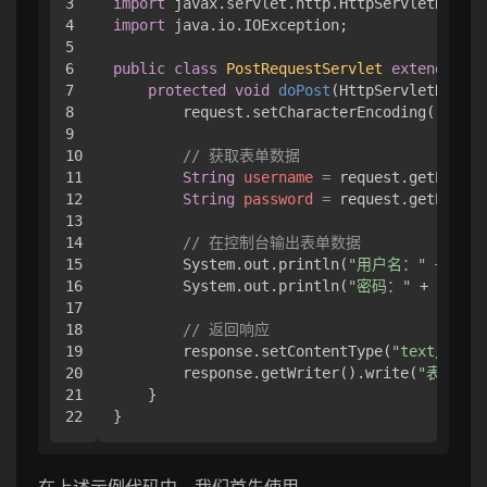
3

import
4

import
 java.io.IOException;

5

6

public
class
PostRequestServlet
extends
Htt
7

protected
void
doPost
(HttpServletReques
8

        request.setCharacterEncoding(
"UTF-8
9

10

// 获取表单数据
11

String
username
=
 request.getParame
12

String
password
=
 request.getParame
13

14

// 在控制台输出表单数据
15

        System.out.println(
"用户名："
 + user
16

        System.out.println(
"密码："
 + passwo
17

18

// 返回响应
19

        response.setContentType(
"text/html;
20

        response.getWriter().write(
"表单提交
21

    }

在上述示例代码中，我们首先使用