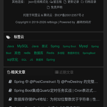
其他连接：
json在线格式化
留言板
更新记录
归档目录
免责声明
托管于
阿里云
&
腾讯云
·
京ICP备20012357号-2
Copyright © 2019-2026 refblogs | Powered by
搬砖的码农
标签云
MySQL
Mysql
Java
Java
Spring
面试
Spring
Spring Boot
其他
redis
数据库
Redis
Boot
SpringBoot
多线程
数据库优化
sql优化
Spring
SQL
JS
数据库
相关文章
近期文章
Spring 中 @PostConstruct 与 @PreDestroy 的完整与实战
Spring Boot集成Quartz定时任务实战 | Cron表达式详解
数据库存储IPv4地址：为何32位整数优于字符串 | 性能分析