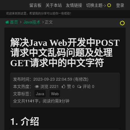
搬砖的码农
留言板
关于本站
友情链接
切换主题->
登录
Tog
navi
欢迎来到到这里，希望我的分享可以给你一些帮助！
首页
Java技术
正文
解决Java Web开发中POST
请求中文乱码问题及处理
GET请求中的中文字符
发布时间：2023-09-23 22:04:59
(有修改)
本文热度：
浏览 2221
赞 0
评论 0
文章标签：
Java
Web
全文共
1141
字，阅读约需
3
分钟
1. 介绍