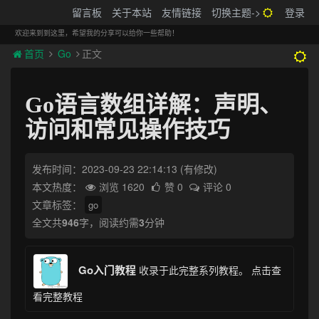
搬砖的码农
留言板
关于本站
友情链接
切换主题->
登录
Tog
navi
欢迎来到到这里，希望我的分享可以给你一些帮助！
首页
Go
正文
Go语言数组详解：声明、
访问和常见操作技巧
发布时间：2023-09-23 22:14:13
(有修改)
本文热度：
浏览 1620
赞 0
评论 0
文章标签：
go
全文共
946
字，阅读约需
3
分钟
Go入门教程
收录于此完整系列教程。
点击查
看完整教程