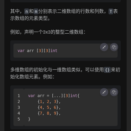
其中，
和
分别表示二维数组的行数和列数，
表
n
m
T
示数组的元素类型。
例如，声明一个3x3的整型二维数组：
var
 arr [
3
][
3
]
int
多维数组的初始化与一维数组类似，可以使用
来初
{}
始化数组元素。例如：
1

var
 arr = [...][
3
]
int
{

2

    {
1
, 
2
, 
3
},

3

    {
4
, 
5
, 
6
},

4

    {
7
, 
8
, 
9
},
