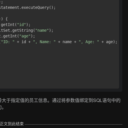
);

statement.executeQuery();

) {

.getInt(
"id"
);

ltSet.getString(
"name"
);

t.getInt(
"age"
);

(
"ID: "
 + id + 
", Name: "
 + name + 
", Age: "
 + age);

龄大于指定值的员工信息。通过将参数值绑定到SQL语句中的
句。
正文到此结束