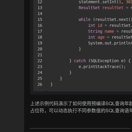
12

            statement.setInt(
1
, 
30
13

ResultSet
resultSet
=
 
14

15

while
 (resultSet.next()
16

int
id
=
 resultSet
17

String
name
=
 resu
18

int
age
=
 resultSe
19

                System.out.println
20

            }

21

22

        } 
catch
 (SQLException e) {

23

            e.printStackTrace();

24

        }

25

    }

上述示例代码演示了如何使用预编译SQL查询年
占位符，可以动态执行不同参数值的SQL查询语