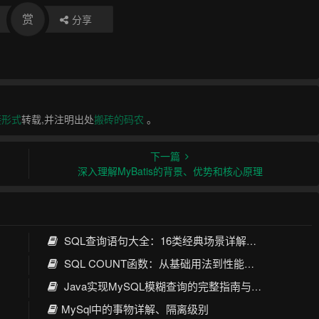
赏
分享
接形式
转载,并注明出处
搬砖的码农
。
下一篇
深入理解MyBatis的背景、优势和核心原理
SQL查询语句大全：16类经典场景详解与性能优化指南
SQL COUNT函数：从基础用法到性能优化全攻略
Java实现MySQL模糊查询的完整指南与最佳实践
MySql中的事物详解、隔离级别