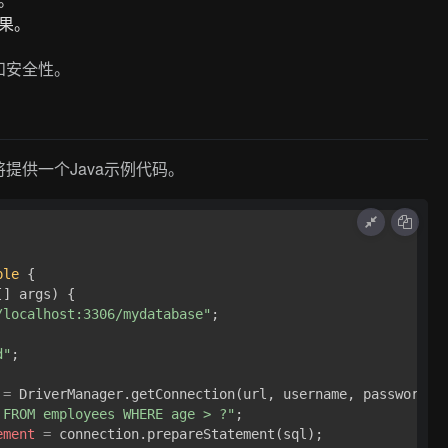
果。
和安全性。
提供一个Java示例代码。
ple
 {

[] args)
 {

/localhost:3306/mydatabase"
;

d"
;

=
 DriverManager.getConnection(url, username, password)) 
 FROM employees WHERE age > ?"
;

ement
=
 connection.prepareStatement(sql);
