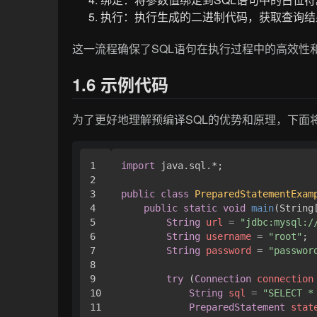
执行：执行生成的二进制代码，获取查询结
这一流程确保了SQL语句在执行过程中的高效性
1.6 示例代码
为了更好地理解预编译SQL的优势和原理，下面将
1

import
 java.sql.*;

2

3

public
class
PreparedStatementExam
4

public
static
void
main
(String
5

String
url
=
"jdbc:mysql:/
6

String
username
=
"root"
;

7

String
password
=
"passwor
8

9

try
 (
Connection
connection
10

String
sql
=
"SELECT *
11

PreparedStatement
stat