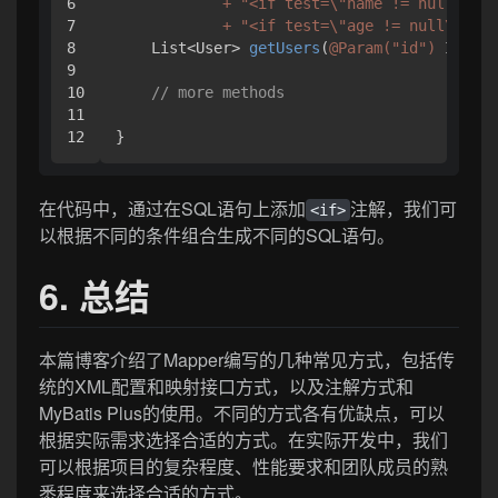
6

            + "<if test=\"name != null\"> A
7

            + "<if test=\"age != null\"> AN
8

    List<User> 
getUsers
(
@Param("id")
 Intege
9

10

// more methods
11

在代码中，通过在SQL语句上添加
注解，我们可
<if>
以根据不同的条件组合生成不同的SQL语句。
6. 总结
本篇博客介绍了Mapper编写的几种常见方式，包括传
统的XML配置和映射接口方式，以及注解方式和
MyBatis Plus的使用。不同的方式各有优缺点，可以
根据实际需求选择合适的方式。在实际开发中，我们
可以根据项目的复杂程度、性能要求和团队成员的熟
悉程度来选择合适的方式。