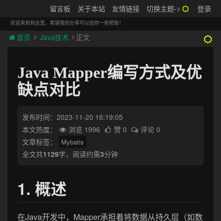
搬砖的码农
留言板
关于本站
友情链接
切换主题->
登录
Tog
navi
欢迎来到到这里，希望我的分享可以给你一些帮助！
首页
Java技术
正文
Java Mapper编写方式及优
缺点对比
发布时间：2023-11-20 16:19:05
本文热度：
浏览 1996
赞 0
评论 0
文章标签：
Mybatis
全文共
1129
字，阅读约需
3
分钟
1. 概述
在Java开发中，Mapper承担着将数据从持久层（如数