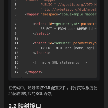
3

PUBLIC
"-//mybatis.org//DTD Mapper 
4

"http://mybatis.org/dtd/mybatis-3-m
5

<
mapper
namespace
=
"com.example.mapper.UserM
6

7

<
select
id
=
"getUserById"
parameterType
=
8

        SELECT * FROM user WHERE id = #{id}

9

</
select
>
10

11

<
insert
id
=
"addUser"
parameterType
=
"com
12

        INSERT INTO user (name, age) VALUES
13

</
insert
>
14

15

<!-- more SQL statements -->
16

</
mapper
>
在代码中，通过读取XML配置文件，我们可以很方便
地获取到对应的SQL语句。
2.2 映射接口