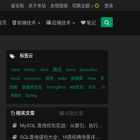
留言板
关于本站
友情链接
切换主题->
登录
首页
前端技术
后端技术
笔记
标签云
面试
Java
Java
MySQL
Spring Boot
Spring
其他
redis
数据库
多
Mysql
Redis
Spring Boot
sql优化
线程
数据库优化
SQL
SpringBoot
JS
Spring
数据库
相关文章
近期文章
MySQL 查询优化实战：从索引、执行计划到SQL调优全攻略
SQL查询语句大全：16类经典场景详解与性能优化指南