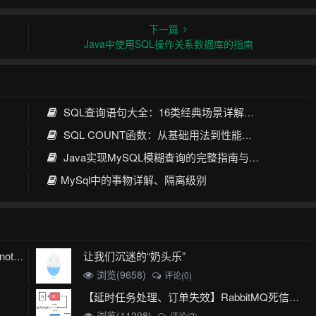
下一篇
Java中使用SQL操作关系数据库的指南
SQL查询语句大全：16类经典场景详解与性能优化指南
SQL COUNT函数：从基础用法到性能优化全攻略
Java实现MySQL模糊查询的完整指南与最佳实践
MySql中的事物详解、隔离级别
让我们沉迷的“奶头乐”
mybatis plus 出现 Invalid bound statement (not found)
浏览(9658)
评论(0)
【延时任务处理、订单失效】RabbitMQ死信队列实现
浏览(11298)
评论(2)