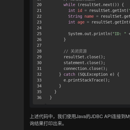
20

while
 (resultSet.next()) {

21

int
id
=
 resultSet.getInt(
22

String
name
=
 resultSet.ge
23

int
age
=
 resultSet.getInt
24

25

        System.out.println(
"ID: "
 
26

      }

27

28

// 关闭资源
29

      resultSet.close();

30

      statement.close();

31

      connection.close();

32

    } 
catch
 (SQLException e) {

33

      e.printStackTrace();

34

    }

35

  }

上述代码中，我们使用Java的JDBC API连接
询结果打印出来。