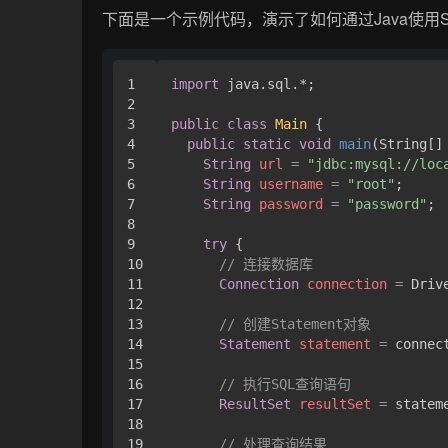
下面是一个示例代码，演示了如何通过Java使用
1

import
 java.sql.*;

2

3

public
class
Main
 {

4

public
static
void
main
(String[]
5

String
url
=
"jdbc:mysql://loc
6

String
username
=
"root"
;

7

String
password
=
"password"
;

8

9

try
 {

10

// 连接数据库
11

Connection
connection
=
 Driv
12

13

// 创建Statement对象
14

Statement
statement
=
 connec
15

16

// 执行SQL查询语句
17

ResultSet
resultSet
=
 statem
18

19

// 处理查询结果