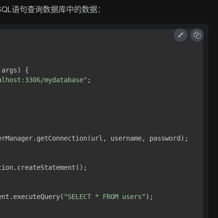
SQL语句查询数据库中的数据：
 args)
 {

alhost:3306/mydatabase"
;

erManager.getConnection(url, username, password);

tion.createStatement();

ent.executeQuery(
"SELECT * FROM users"
);
